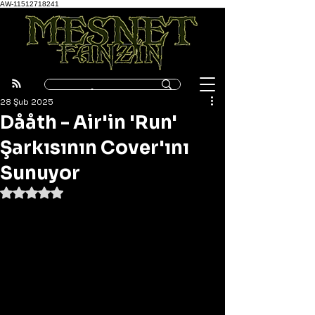
AW-11512718241
28 Şub 2025
Dååth - Air'in 'Run'
Şarkısının Cover'ını
Sunuyor
5 üzerinden NaN yıldız