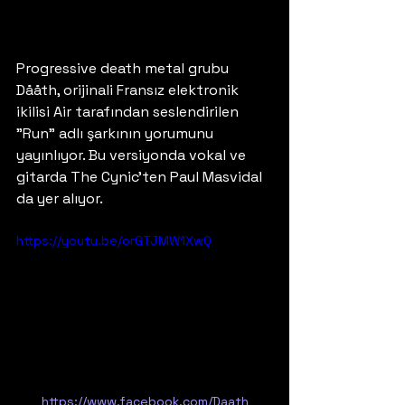
Progressive death metal grubu 
Dååth, orijinali Fransız elektronik 
ikilisi Air tarafından seslendirilen 
"Run" adlı şarkının yorumunu 
yayınlıyor. Bu versiyonda vokal ve 
gitarda The Cynic'ten Paul Masvidal 
da yer alıyor.
https://youtu.be/orGTJMW1XwQ
https://www.facebook.com/Daath