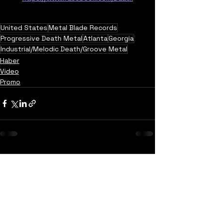
United States
Metal Blade Records
Progressive Death Metal
Atlanta
Georgia
Industrial/Melodic Death/Groove Metal
Haber
Video
Promo
Yorumlar
0.0 / 5 (0)
Yorum yapın ve puanlayın...