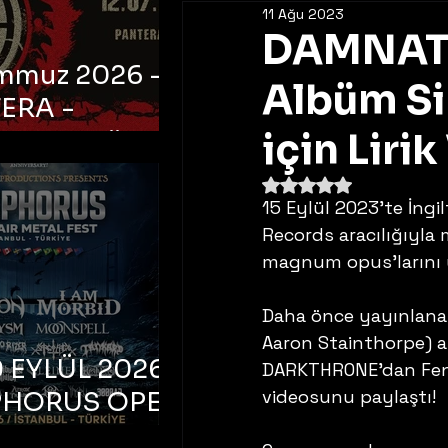
11 Ağu 2023
DAMNATI
emmuz 2026 -
Albüm Sin
ERA -
bul, Ataköy
için Liri
a Arena
5 üzerinden NaN yıldı
15 Eylül 2023’te İng
Records aracılığıyla 
magnum opus’larını 
Daha önce yayınlanan 
Aaron Stainthorpe) 
 EYLÜL 2026 –
DARKTHRONE’dan Fenriz
videosunu paylaştı! 
PHORUS OPEN
METAL FEST