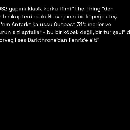
82 yapımı klasik korku filmi “The Thing “den 
r helikopterdeki iki Norveçlinin bir köpeğe ateş 
’nin Antarktika üssü Outpost 31’e inerler ve 
run sizi aptallar – bu bir köpek değil, bir tür şey!” d
Norveçli ses Darkthrone’dan Fenriz’e ait!” 