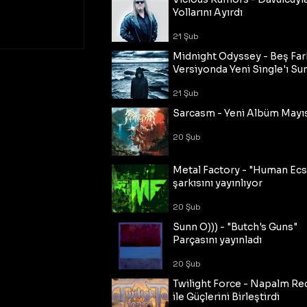
Yollarını Ayırdı
21 Şub
Midnight Odyssey - Beş Fark
Versiyonda Yeni Single'ı Su
21 Şub
Sarcasm - Yeni Albüm Mayı
20 Şub
Metal Factory - "Human Ecs
şarkısını yayınlıyor
20 Şub
Sunn O))) - "Butch's Guns"
Parçasını yayınladı
20 Şub
Twilight Force - Napalm Re
ile Güçlerini Birleştirdi