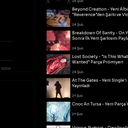
24 Şub
Beyond Creation - Yeni Alb
"Reverence"den Şarkı ve Vi
24 Şub
Breakdown Of Sanity - On Y
Sonra İlk Yeni Şarkısını Payl
24 Şub
Lost Society - "Is This Wha
Wanted" Parça Prömiyeri
24 Şub
At The Gates - Yeni Single'ı
Yayınladı
21 Şub
Cnoc An Tursa - Yeni Parça 
21 Şub
Vicious Rumors - Davulcuyl