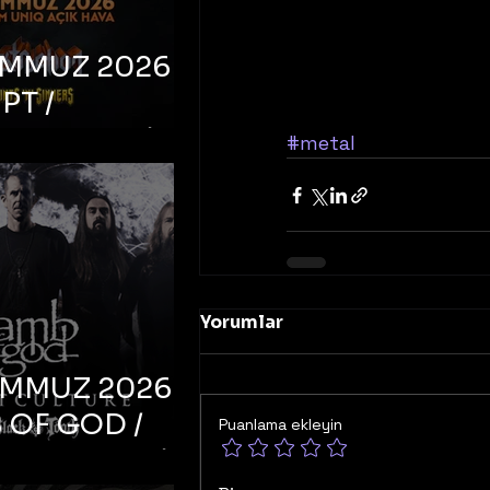
EMMUZ 2026 –
PT /
RUCTION /
#metal
S ‘N’
RS – İstanbul,
mum Uniq
hava
Yorumlar
EMMUZ 2026 –
 OF GOD /
Puanlama ekleyin
T CULTURE /