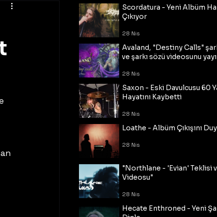
Scordatura - Yeni Albüm Ha
Çıkıyor
28 Nis
t
Avaland, "Destiny Calls" şar
ve şarkı sözü videosunu yayı
28 Nis
Saxon - Eski Davulcusu 60 
Hayatını Kaybetti
e 
28 Nis
Loathe - Albüm Çıkışını Du
28 Nis
dan 
"Northlane - 'Evian' Teklisi 
Videosu"
28 Nis
Hecate Enthroned - Yeni Şar