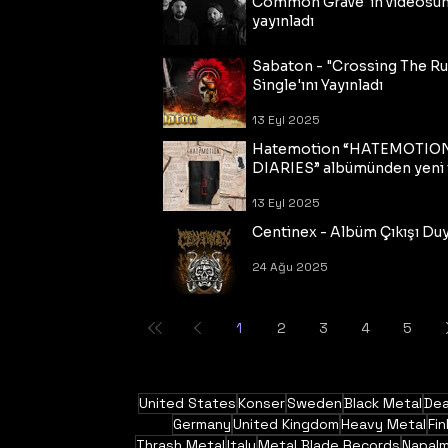
Common Grave"ın videosu
yayınladı
14 Eyl 2025
Sabaton - "Crossing The R
Single'ını Yayınladı
13 Eyl 2025
Hatemotion “HATEMOTIO
DIARIES” albümünden yeni t
13 Eyl 2025
Centinex - Albüm Çıkışı Du
24 Ağu 2025
1
2
3
4
5
United States
Konser
Sweden
Black Metal
Dea
Germany
United Kingdom
Heavy Metal
Fin
Thrash Metal
Italy
Metal Blade Records
Napal