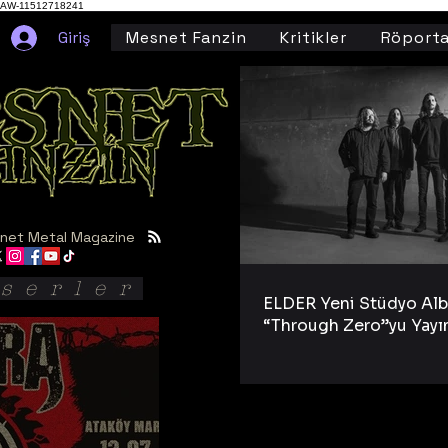
AW-11512718241
Giriş
Mesnet Fanzin
Kritikler
Röporta
net Metal Magazine
serler
ELDER Yeni Stüdyo Al
“Through Zero”yu Yayı