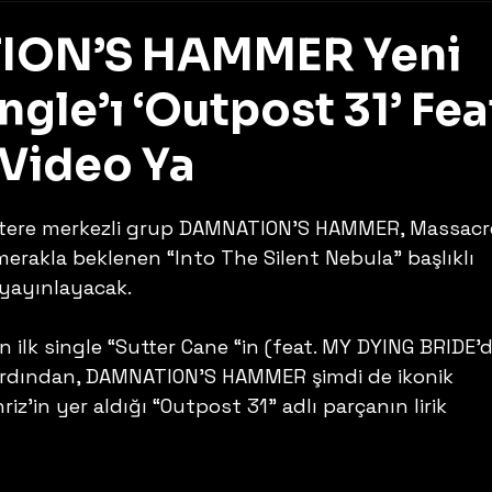
ON’S HAMMER Yeni
gle’ı ‘Outpost 31’ Fea
k Video Ya
z
iltere merkezli grup DAMNATION’S HAMMER, Massacr
merakla beklenen “Into The Silent Nebula” başlıklı 
yayınlayacak. 
ilk single “Sutter Cane “in (feat. MY DYING BRIDE’
ardından, DAMNATION’S HAMMER şimdi de ikonik 
’in yer aldığı “Outpost 31” adlı parçanın lirik 