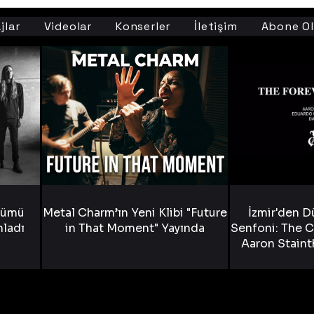
jlar
Videolar
Konserler
İletişim
Abone Ol
bümü
Metal Charm’ın Yeni Klibi "Future
İzmir'den D
nladı
in That Moment" Yayında
Senfoni: The C
Aaron Staint
Bride) ve The
Yen