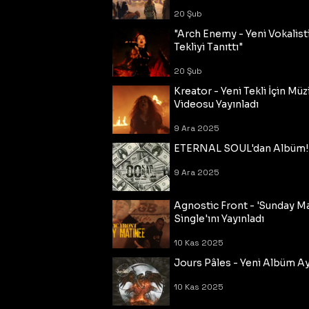
20 Şub
"Arch Enemy - Yeni Vokalisti
Tekliyi Tanıttı"
20 Şub
Kreator - Yeni Tekli İçin Müz
Videosu Yayınladı
9 Ara 2025
ETERNAL SOUL'dan Albüm!
9 Ara 2025
Agnostic Front - 'Sunday M
Single'ını Yayınladı
10 Kas 2025
Jours Pâles - Yeni Albüm Ayr
10 Kas 2025