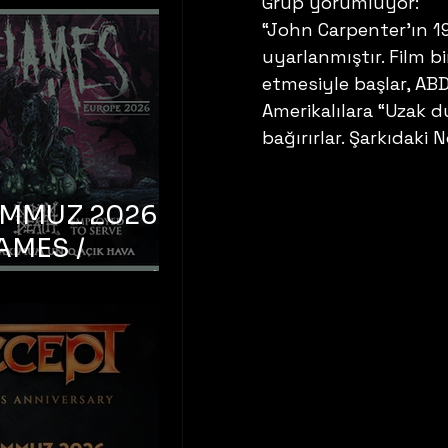
Grup yorumluyor:
“John Carpenter’ın 19
uyarlanmıştır. Film bi
etmesiyle başlar, ABD
Amerikalılara “Uzak du
bağırırlar. Şarkıdaki 
EMMUZ 2026 –
AMES /
LM DEATH /
OYED TO
 – İstanbul,
mum Uniq
hava