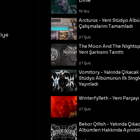
Dinle
15 Nis
Arcturus - Yeni Stüdyo Al
Çalışmalarını Tamamladı
iye 
27 Şub
The Moon And The Nightspi
Yeni Şarkısını Tanıttı
27 Şub
Vomitory - Yakında Çıkaca
Stüdyo Albümünün İlk Single
Yayınladı
27 Şub
Winterfylleth - Yeni Parçayı 
27 Şub
Bekor Qilish - Yakında Çıka
Albümleri Hakkında Ayrıntıl