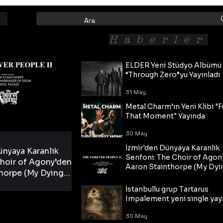
Haberler
ELDER Yeni Stüdyo Albümü
“Through Zero”yu Yayınladı
31 May
Metal Charm’ın Yeni Klibi "F
That Moment" Yayında
30 May
İzmir'den Dünyaya Karanlık
ünyaya Karanlık
Senfoni: The Choir of Agon
hoir of Agony’den
Aaron Stainthorpe (My Dyi
horpe (My Dying
Bride) ve The Cross Eşliğin
 Cross Eşliğinde
30 May
Tekli!
İstanbullu grup Tartarus
i Tekli!
Impalement yeni single yayı
30 May