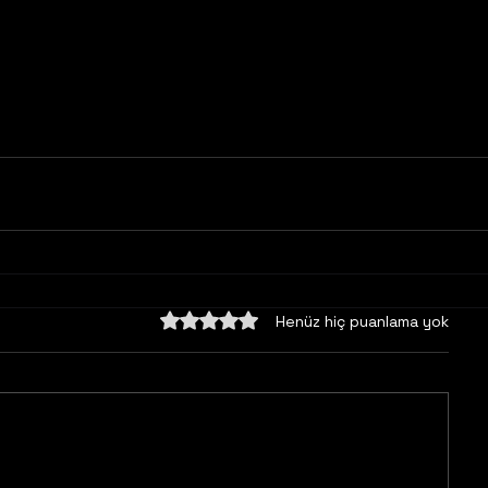
5 üzerinden 0 yıldız
Henüz hiç puanlama yok