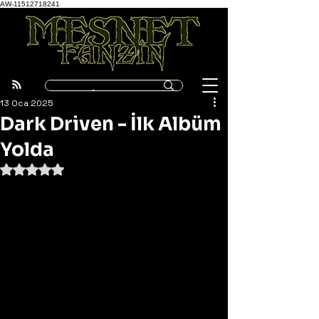
AW-11512718241
13 Oca 2025
Dark Driven - İlk Albüm
Yolda
5 üzerinden NaN yıldız