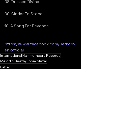
08. Dressed Divine
09. Cinder To Stone
10. A Song For Revenge
https://www.facebook.com/Darkdriv
en.official
International
Hammerheart Records
Melodic Death/Doom Metal
Haber
Video