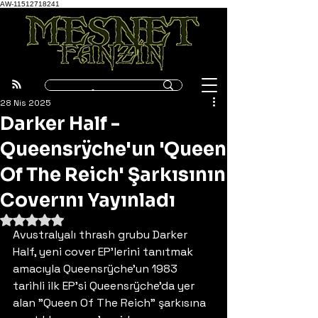
AW-11512718241
28 Nis 2025
Darker Half -
Queensrÿche'un 'Queen
Of The Reich' Şarkısının
Coverını Yayınladı
5 üzerinden NaN yıldız
Avustralyalı thrash grubu Darker 
Half, yeni cover EP'lerini tanıtmak 
amacıyla Queensrÿche'un 1983 
tarihli ilk EP'si Queensrÿche'da yer 
alan "Queen Of The Reich" şarkısına 