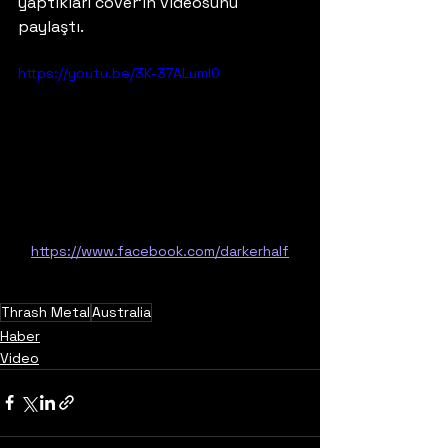
yaptıkları cover'ın videosunu 
paylaştı.
https://youtu.be/3K-37ALuml0
https://www.facebook.com/darkerhalf
Thrash Metal
Australia
Haber
Video