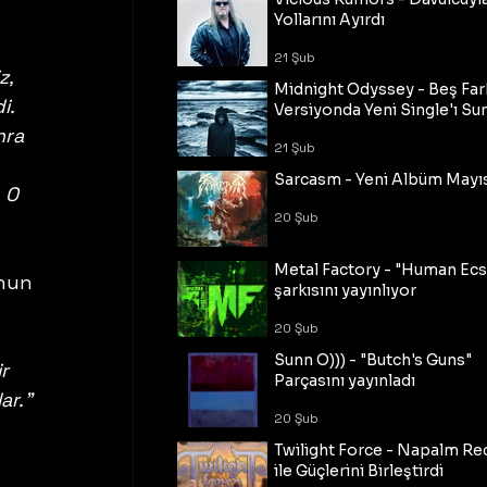
Yollarını Ayırdı
21 Şub
, 
Midnight Odyssey - Beş Fark
i. 
Versiyonda Yeni Single'ı Su
nra 
21 Şub
Sarcasm - Yeni Albüm Mayı
 O 
20 Şub
Metal Factory - "Human Ecs
nun 
şarkısını yayınlıyor
20 Şub
Sunn O))) - "Butch's Guns"
r 
Parçasını yayınladı
ar."
20 Şub
Twilight Force - Napalm Re
ile Güçlerini Birleştirdi