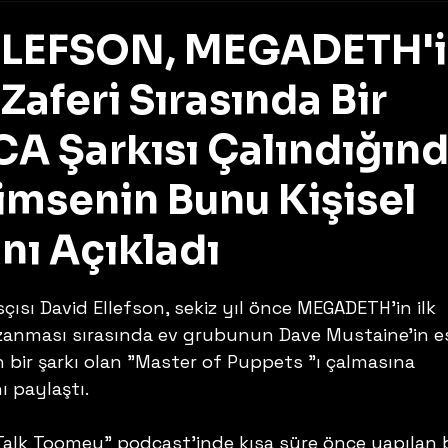
LLEFSON, MEGADETH'
aferi Sırasında Bir
A Şarkısı Çalındığın
msenin Bunu Kişisel
nı Açıkladı
z
ısı David Ellefson, sekiz yıl önce MEGADETH'in ilk 
nması sırasında ev grubunun Dave Mustaine'in es
bir şarkı olan "Master of Puppets "ı çalmasına 
ı paylaştı.
alk Toomey" podcast'inde kısa süre önce yapılan b