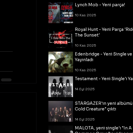
Lynch Mob - Yeni parça!
10 Kas 2025
Royal Hunt - Yeni Parça 'Rid
The Sunset'
10 Kas 2025
Edenbridge - Yeni Single ve
Yayınladı
10 Kas 2025
Testament - Yeni Single'ı Ya
14 Eyl 2025
STARGAZER'ın yeni albümü
Cold Creature" çıktı
14 Eyl 2025
MALOTA, yeni single'ı "In A