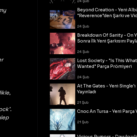
24 Şub
my 
Beyond Creation - Yeni Alb
"Reverence"den Şarkı ve Vi
24 Şub
 
Breakdown Of Sanity - On Y
Sonra İlk Yeni Şarkısını Payl
24 Şub
r 
Lost Society - "Is This Wha
Wanted" Parça Prömiyeri
 
24 Şub
At The Gates - Yeni Single'ı
kle, 
Yayınladı
21 Şub
ck'. 
Cnoc An Tursa - Yeni Parça 
alep 
21 Şub
Vicious Rumors - Davulcuyl