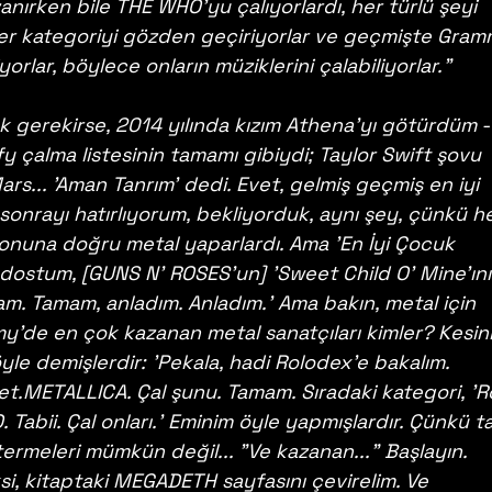
nırken bile THE WHO'yu çalıyorlardı, her türlü şeyi 
 her kategoriyi gözden geçiriyorlar ve geçmişte Gram
orlar, böylece onların müziklerini çalabiliyorlar."
k gerekirse, 2014 yılında kızım Athena'yı götürdüm -
fy çalma listesinin tamamı gibiydi; Taylor Swift şovu 
rs... 'Aman Tanrım' dedi. Evet, gelmiş geçmiş en iyi 
onrayı hatırlıyorum, bekliyorduk, aynı şey, çünkü he
onuna doğru metal yaparlardı. Ama 'En İyi Çocuk 
, dostum, [GUNS N' ROSES'un] 'Sweet Child O' Mine'ını
am. Tamam, anladım. Anladım.' Ama bakın, metal için 
'de en çok kazanan metal sanatçıları kimler? Kesinli
le demişlerdir: 'Pekala, hadi Rolodex'e bakalım. 
et.METALLICA. Çal şunu. Tamam. Sıradaki kategori, 'Ro
Tabii. Çal onları.' Eminim öyle yapmışlardır. Çünkü t
ermeleri mümkün değil... "Ve kazanan..." Başlayın. 
, kitaptaki MEGADETH sayfasını çevirelim. Ve 