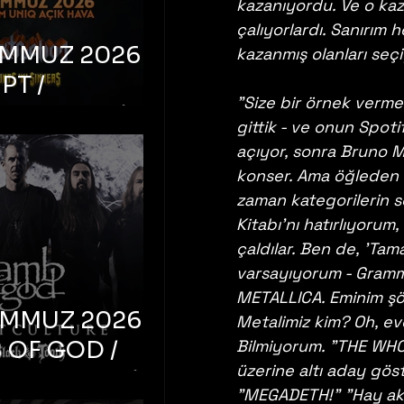
kazanıyordu. Ve o kaza
çalıyorlardı. Sanırım
EMMUZ 2026 –
kazanmış olanları seçiy
PT /
"Size bir örnek verme
RUCTION /
gittik - ve onun Spoti
S ‘N’
açıyor, sonra Bruno Ma
RS – İstanbul,
konser. Ama öğleden s
mum Uniq
zaman kategorilerin s
Kitabı'nı hatırlıyorum
hava
çaldılar. Ben de, 'Tam
varsayıyorum - Grammy
METALLICA. Eminim şöy
EMMUZ 2026 –
Metalimiz kim? Oh, ev
 OF GOD /
Bilmiyorum. "THE WHO. 
üzerine altı aday göst
T CULTURE /
"MEGADETH!" "Hay aksi