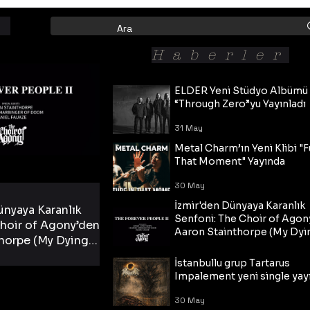
Haberler
ELDER Yeni Stüdyo Albümü
“Through Zero”yu Yayınladı
31 May
Metal Charm’ın Yeni Klibi "F
That Moment" Yayında
30 May
İzmir'den Dünyaya Karanlık
ünyaya Karanlık
Senfoni: The Choir of Agon
hoir of Agony’den
Aaron Stainthorpe (My Dyi
horpe (My Dying
Bride) ve The Cross Eşliğin
 Cross Eşliğinde
30 May
Tekli!
İstanbullu grup Tartarus
i Tekli!
Impalement yeni single yayı
30 May