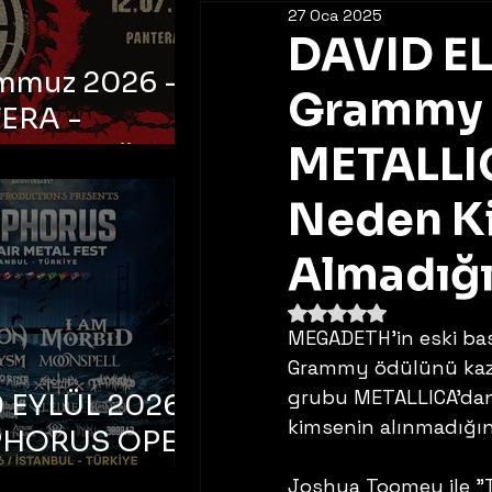
27 Oca 2025
DAVID E
emmuz 2026 -
Grammy Z
ERA -
bul, Ataköy
METALLIC
a Arena
Neden Ki
Almadığı
5 üzerinden NaN yıldı
MEGADETH'in eski basç
Grammy ödülünü kaza
grubu METALLICA'dan 
 EYLÜL 2026 –
kimsenin alınmadığın
PHORUS OPEN
METAL FEST
Joshua Toomey ile "T