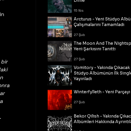
Dinle
15 Nis
in 
Arcturus - Yeni Stüdyo Al
Çalışmalarını Tamamladı
27 Şub
The Moon And The Nightspi
Yeni Şarkısını Tanıttı
27 Şub
bir 
Vomitory - Yakında Çıkaca
aki 
Stüdyo Albümünün İlk Single
n 
Yayınladı
onra 
27 Şub
Winterfylleth - Yeni Parçayı 
ar 
a 
27 Şub
 
Bekor Qilish - Yakında Çıka
Albümleri Hakkında Ayrıntıl