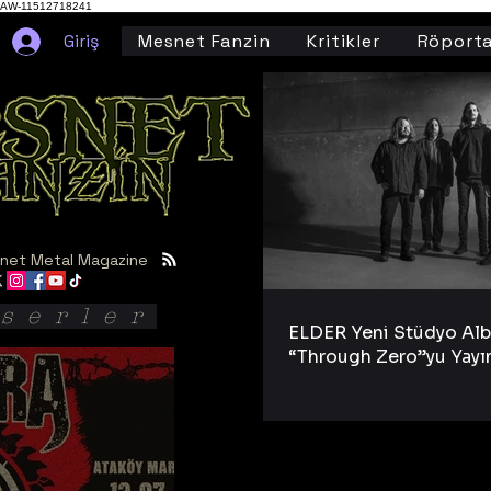
AW-11512718241
Giriş
Mesnet Fanzin
Kritikler
Röporta
net Metal Magazine
serler
ELDER Yeni Stüdyo Al
“Through Zero”yu Yayı