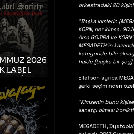
K TOOTH –
orkestradaki 20 kişin
bul, Bonus
orman
"Başka kimlerin [MEGA
KORN, her kimse, GOJI
Ama GOJIRA ve KORN'u 
MEGADETH'in kazandığı
kategoride bile olmaya
EMMUZ 2026 –
halde [başka bir şey]
K LABEL
Ellefson ayrıca MEGA
TY – İstanbul,
şarkı seçiminden özell
çiftlik Park
"Kimsenin bunu kişisel
sanatçı olması ironikt
MEGADETH, Dystopia'nı