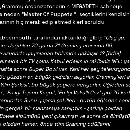
a, Grammy organizatörlerinin MEGADETH sahneye 
 neden "Master Of Puppets "ı seçtiklerini kendisin
arının hiç merak edip etmedikleri soruldu.
abbermouth tarafından aktarıldığı gibi): 
"Olay şu. 
ra dağıtılan 70 ya da 71 Grammy arasında 69. 
evizyonda yayınlanan bölümde yaklaşık 12 [ödül] 
emelde bir TV şovu. Kabul edelim ki rakibiniz NFL; ya 
hafta sonra Super Bowl var. Yani her şey televizyond
li. Bu yüzden en büyük yıldızları alıyorlar. Grammy'leri e
'Yılın Şarkısı', bu büyük şeylere veriyorlar. Öğleden s
', 'En İyi Tejano Kaydı', 'En İyi Vokalli Caz' gibi 70 kad
riyorlar. Bunu yapma şekilleri - bütün öğleden sonr
in gerçek bir manzaraya sahiptim - şarkıyı çoktan 
d Bowie albümünü yeni çıkarmıştı ve sonra da ölmüştü.
a bizden hemen önce tüm Grammy ödüllerini 