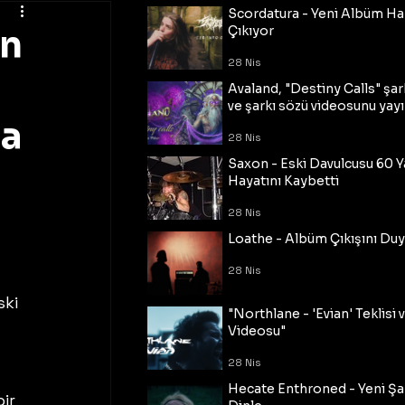
Scordatura - Yeni Albüm Ha
in
Çıkıyor
28 Nis
Avaland, "Destiny Calls" şar
ve şarkı sözü videosunu yayı
da
28 Nis
Saxon - Eski Davulcusu 60 
Hayatını Kaybetti
28 Nis
Loathe - Albüm Çıkışını Du
28 Nis
ki 
"Northlane - 'Evian' Teklisi 
Videosu"
28 Nis
Hecate Enthroned - Yeni Şar
ir 