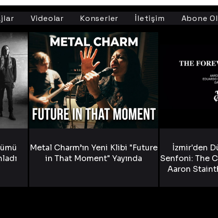
jlar
Videolar
Konserler
İletişim
Abone Ol
bümü
Metal Charm’ın Yeni Klibi "Future
İzmir'den D
nladı
in That Moment" Yayında
Senfoni: The C
Aaron Staint
Bride) ve The
Yen