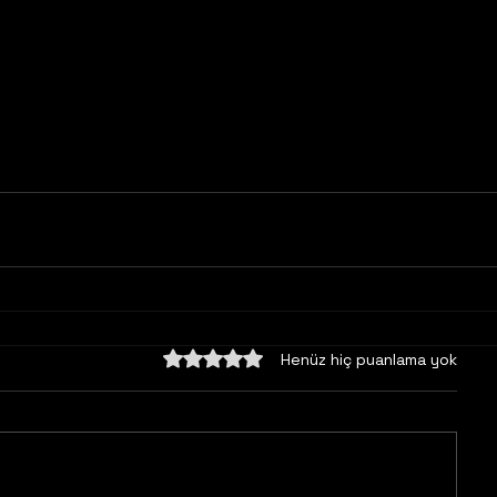
5 üzerinden 0 yıldız
Henüz hiç puanlama yok