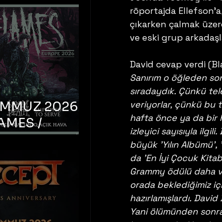
röportajda Ellefson'
çıkarken çalmak üzere
ve eski grup arkadaşl
David cevap verdi (Bl
Sanırım o öğleden son
sıradaydık. Çünkü tel
EMMUZ 2026 –
veriyorlar, çünkü bu t
hafta önce ya da bir 
AMES /
izleyici sayısıyla ilgi
LM DEATH /
büyük 'Yılın Albümü', 
OYED TO
da 'En İyi Çocuk Kitabı
 – İstanbul,
Grammy ödülü daha ve
orada beklediğimiz iç
mum Uniq
hazırlamışlardı. Davi
hava
Yani ölümünden sonr