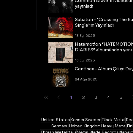
Common Grave"ın videosu
yayınladı
14 Eyl 2025
Sabaton - "Crossing The R
Single'ını Yayınladı
13 Eyl 2025
Hatemotion “HATEMOTIO
DIARIES” albümünden yeni t
13 Eyl 2025
Centinex - Albüm Çıkışı Du
24 Ağu 2025
1
2
3
4
5
United States
Konser
Sweden
Black Metal
Dea
Germany
United Kingdom
Heavy Metal
Fin
Thrash Metal
Italy
Metal Blade Records
Napal