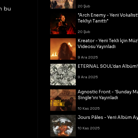
20 Şub
n bu 
"Arch Enemy - Yeni Vokalisti
Tekliyi Tanıttı"
20 Şub
Kreator - Yeni Tekli İçin Müz
Videosu Yayınladı
9 Ara 2025
ETERNAL SOUL'dan Albüm!
9 Ara 2025
Agnostic Front - 'Sunday M
Single'ını Yayınladı
10 Kas 2025
Jours Pâles - Yeni Albüm Ayr
10 Kas 2025