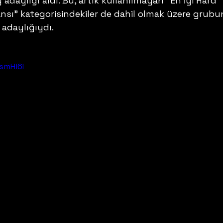
daylığı aldı. Bu, artık kullanılmayan "En İyi Hard 
sı" kategorisindekiler de dahil olmak üzere grubu
 adaylığıydı.
smHi6I