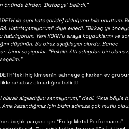
in önünde birden 'Distopya' belirdi."
DETH ile aynı kategoride] olduğunu bile unuttum. Biz
RA. Hatırlayamıyorum" diye ekledi. "Birkaç yıl önceyd
hatırlıyorum. Yani KORN'u sıraya koyduklarını ve so
nı düşünün. Bu biraz aşağılayıcı olurdu. Bence 
n birini seçiyorlar. "Pekâlâ. Altı adaydan biri olamaz.
 seçelim."
DETH'teki hiç kimsenin sahneye çıkarken ev grubu
ikle rahatsız olmadığını belirtti.
 olarak algıladığını sanmıyorum," dedi. "Ama böyle bi
i. Ama kazandığımız için bizim adımıza çok mutlu oldul
n başlık parçası için "En İyi Metal Performansı" 