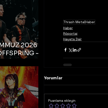
Thrash Metal
Haber
Haber
Röportaj
Hayata Dair
EMMUZ 2026 –
OFFSPRING –
ul, Life Park
Yorumlar
Puanlama ekleyin