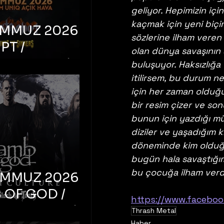
geliyor. Hepimizin 
kaçmak için yeni biçim
EMMUZ 2026 –
sözlerine ilham veren
PT /
olan dünya savaşının 
RUCTION /
buluşuyor. Haksızlığa 
itilirsem, bu durum ne 
S ‘N’
için her zaman olduğ
RS – İstanbul,
bir resim çizer ve son
mum Uniq
bunun için yazdığı mü
hava
diziler ve yaşadığım k
döneminde kim olduğu
bugün hala savaştığım
bu çocuğa ilham verd
EMMUZ 2026 –
 OF GOD /
https://www.facebo
T CULTURE /
Thrash Metal
Haber