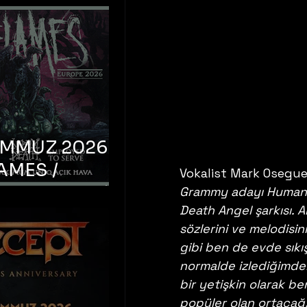
EMMUZ 2026 –
AMES /
Vokalist Mark Osegue
LM DEATH /
Grammy adayı Humani
Death Angel şarkısı. A
OYED TO
sözlerini ve melodisi
 – İstanbul,
gibi ben de evde sıkış
mum Uniq
normalde izlediğimden
hava
bir yetişkin olarak b
popüler olan ortaçağ/