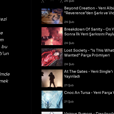
24 Şub
Beyond Creation - Yeni Alb
"Reverence"den Şarkı ve Vi
ezi 
24 Şub
Breakdown Of Sanity - On Y
e 
Sonra İlk Yeni Şarkısını Payl
im 
24 Şub
 bu 
Lost Society - "Is This Wha
b'un 
Wanted" Parça Prömiyeri
24 Şub
At The Gates - Yeni Single'ı
imde 
Yayınladı
rmek 
21 Şub
Cnoc An Tursa - Yeni Parça 
21 Şub
Vicious Rumors - Davulcuyl