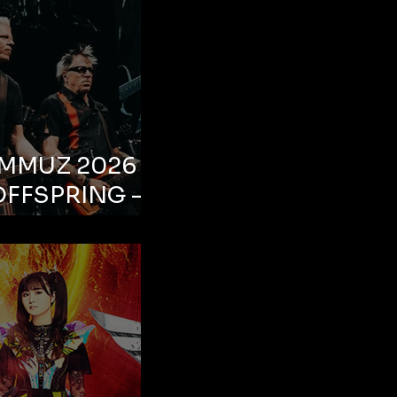
EMMUZ 2026 –
OFFSPRING –
ul, Life Park