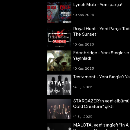
Lynch Mob - Yeni parça!
10 Kas 2025
Royal Hunt - Yeni Parça 'Rid
The Sunset'
10 Kas 2025
Edenbridge - Yeni Single ve
Yayınladı
10 Kas 2025
Testament - Yeni Single'ı Ya
14 Eyl 2025
STARGAZER'ın yeni albümü
Cold Creature" çıktı
14 Eyl 2025
MALOTA, yeni single'ı "In A