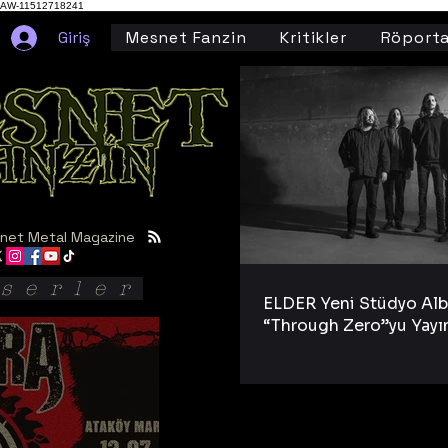
AW-11512718241
Giriş
Mesnet Fanzin
Kritikler
Röporta
net Metal Magazine
serler
ELDER Yeni Stüdyo Al
“Through Zero”yu Yayı