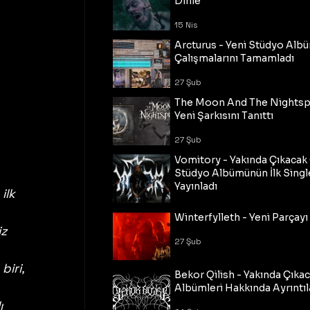
Dinle
15 Nis
Arcturus - Yeni Stüdyo Al
Çalışmalarını Tamamladı
27 Şub
The Moon And The Nightspi
Yeni Şarkısını Tanıttı
27 Şub
Vomitory - Yakında Çıkaca
Stüdyo Albümünün İlk Single
Yayınladı
lk 
27 Şub
Winterfylleth - Yeni Parçayı 
z 
27 Şub
 
iri, 
Bekor Qilish - Yakında Çıka
Albümleri Hakkında Ayrıntıl
ı 