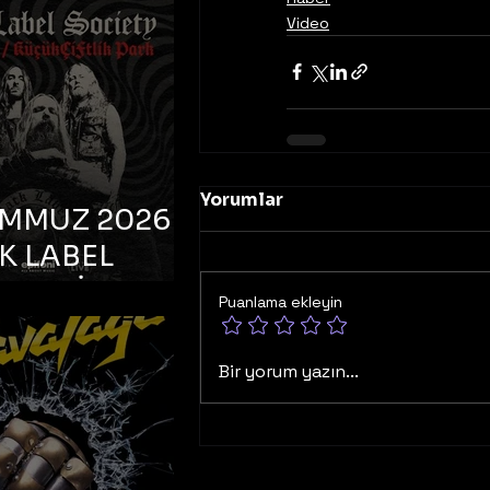
K TOOTH –
Video
bul, Bonus
orman
Yorumlar
EMMUZ 2026 –
K LABEL
TY – İstanbul,
Puanlama ekleyin
çiftlik Park
Bir yorum yazın...