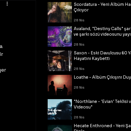
Scordatura - Yeni Albüm Ha
Çıkıyor
28 Nis
Avaland, "Destiny Calls" şar
ve şarkı sözü videosunu yayı
28 Nis
a 
Saxon - Eski Davulcusu 60 
r 
Hayatını Kaybetti
er 
28 Nis
Loathe - Albüm Çıkışını Du
28 Nis
"Northlane - 'Evian' Teklisi 
Videosu"
28 Nis
Hecate Enthroned - Yeni Şar