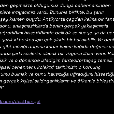
içinden geçmekte olduğumuz dünya cehenneminden 
lere ihtiyacımız vardı. Bununla birlikte, bu şarkı 
 şey kısmen buydu. Antik/orta çağdan kalma bir fant
sonu, anlaşmazlıklarda benim gerçek yaklaşımımla 
uğradığımı hissettiğimde belli bir seviyeye ya da yer
yazık ki herkes için çok çirkin bir hal alabilir. Ve ben
u gibi, müziği duyana kadar kalem kağıda değmez ve
unda şarkı sözlerim olacak bir vizyona ilham verir. Ro
zik ve o dönemde izlediğim fantezi/ortaçağ temelli 
işisel cehennem, kolektif tarihimizin o korkunç 
mu bulmak ve bunu haksızlığa uğradığımı hissettiğ
 gerçek kişisel saldırganlıklarım ve öfkemle birleşti
i"
ok.com/deathangel