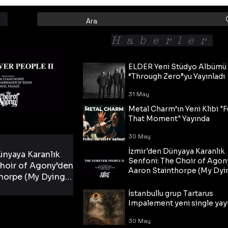
Haberler
ELDER Yeni Stüdyo Albümü
“Through Zero”yu Yayınladı
31 May
Metal Charm’ın Yeni Klibi "F
That Moment" Yayında
30 May
İzmir'den Dünyaya Karanlık
ünyaya Karanlık
Senfoni: The Choir of Agon
hoir of Agony’den
Aaron Stainthorpe (My Dyi
horpe (My Dying
Bride) ve The Cross Eşliğin
 Cross Eşliğinde
30 May
Tekli!
İstanbullu grup Tartarus
i Tekli!
Impalement yeni single yayı
30 May