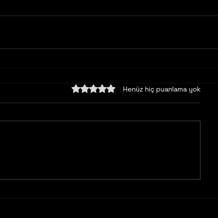
5 üzerinden 0 yıldız
Henüz hiç puanlama yok