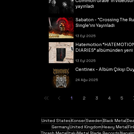
Common Grave"ın videosu
yayınladı
14 Eyl 2025
Sabaton - "Crossing The R
Single'ını Yayınladı
13 Eyl 2025
Hatemotion “HATEMOTIO
DIARIES” albümünden yeni t
13 Eyl 2025
Centinex - Albüm Çıkışı Du
24 Ağu 2025
1
2
3
4
5
United States
Konser
Sweden
Black Metal
Dea
Germany
United Kingdom
Heavy Metal
Fin
Thrash Metal
Italy
Metal Blade Records
Napal