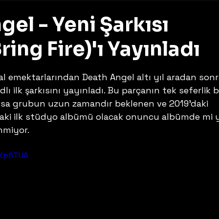
el - Yeni Şarkısı
ring Fire)'ı Yayınladı
z
l emektarlarından Death Angel altı yıl aradan sonr
dlı ilk şarkısını yayınladı. Bu parçanın tek seferlik bi
ksa grubun uzun zamandır beklenen ve 2019'daki 
aki ilk stüdyo albümü olacak onuncu albümde mi y
inmiyor.
qKp8TUA