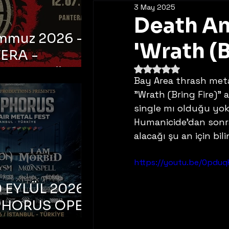
3 May 2025
Death Ang
emmuz 2026 -
'Wrath (B
ERA -
5 üzerinden NaN yıldı
bul, Ataköy
Bay Area thrash meta
a Arena
"Wrath (Bring Fire)" a
single mı olduğu yo
Humanicide'dan sonr
alacağı şu an için bil
https://youtu.be/0pdu
 EYLÜL 2026 –
PHORUS OPEN
METAL FEST