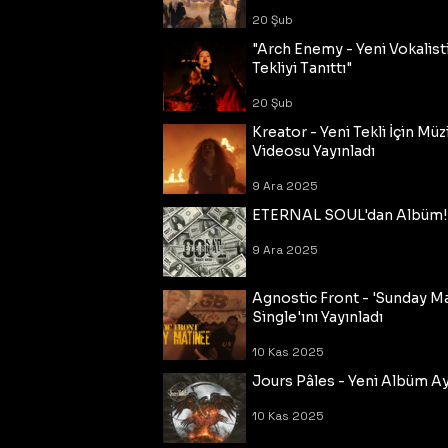
20 Şub
"Arch Enemy - Yeni Vokalisti
Tekliyi Tanıttı"
20 Şub
Kreator - Yeni Tekli İçin Müz
Videosu Yayınladı
9 Ara 2025
ETERNAL SOUL'dan Albüm!
9 Ara 2025
Agnostic Front - 'Sunday M
Single'ını Yayınladı
10 Kas 2025
Jours Pâles - Yeni Albüm Ayr
10 Kas 2025