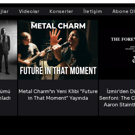
jlar
Videolar
Konserler
İletişim
Abone Ol
bümü
Metal Charm’ın Yeni Klibi "Future
İzmir'den D
nladı
in That Moment" Yayında
Senfoni: The C
Aaron Staint
Bride) ve The
Yen