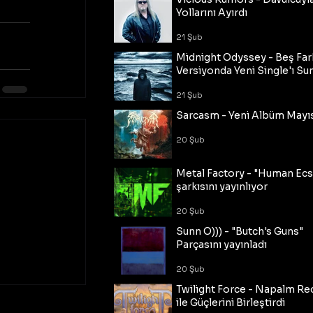
Yollarını Ayırdı
21 Şub
Midnight Odyssey - Beş Fark
Versiyonda Yeni Single'ı Su
21 Şub
Sarcasm - Yeni Albüm Mayı
20 Şub
Metal Factory - "Human Ecs
şarkısını yayınlıyor
20 Şub
Sunn O))) - "Butch's Guns"
Parçasını yayınladı
20 Şub
Twilight Force - Napalm Re
ile Güçlerini Birleştirdi