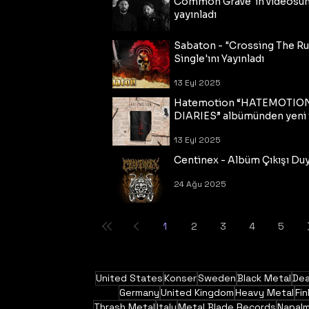
Common Grave"ın videosu
yayınladı
14 Eyl 2025
Sabaton - "Crossing The R
Single'ını Yayınladı
13 Eyl 2025
Hatemotion “HATEMOTIO
DIARIES” albümünden yeni t
13 Eyl 2025
Centinex - Albüm Çıkışı Du
24 Ağu 2025
1
2
3
4
5
United States
Konser
Sweden
Black Metal
Dea
Germany
United Kingdom
Heavy Metal
Fin
Thrash Metal
Italy
Metal Blade Records
Napal