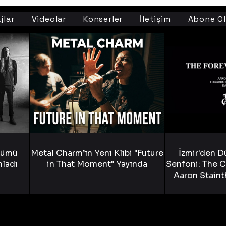
jlar
Videolar
Konserler
İletişim
Abone Ol
bümü
Metal Charm’ın Yeni Klibi "Future
İzmir'den D
nladı
in That Moment" Yayında
Senfoni: The C
Aaron Staint
Bride) ve The
Yen