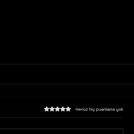
5 üzerinden 0 yıldız
Henüz hiç puanlama yok