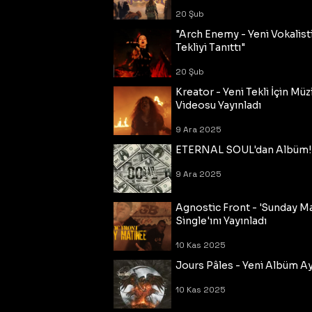
20 Şub
"Arch Enemy - Yeni Vokalisti
Tekliyi Tanıttı"
20 Şub
Kreator - Yeni Tekli İçin Müz
Videosu Yayınladı
9 Ara 2025
ETERNAL SOUL'dan Albüm!
9 Ara 2025
Agnostic Front - 'Sunday M
Single'ını Yayınladı
10 Kas 2025
Jours Pâles - Yeni Albüm Ayr
10 Kas 2025