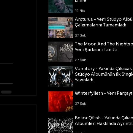
Dinle
15 Nis
Arcturus - Yeni Stüdyo Al
Çalışmalarını Tamamladı
27 Şub
The Moon And The Nightspi
Yeni Şarkısını Tanıttı
27 Şub
Vomitory - Yakında Çıkaca
Stüdyo Albümünün İlk Single
Yayınladı
27 Şub
Winterfylleth - Yeni Parçayı 
27 Şub
Bekor Qilish - Yakında Çıka
Albümleri Hakkında Ayrıntıl