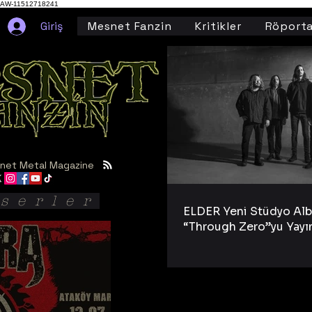
AW-11512718241
Giriş
Mesnet Fanzin
Kritikler
Röporta
net Metal Magazine
serler
ELDER Yeni Stüdyo Al
“Through Zero”yu Yayı