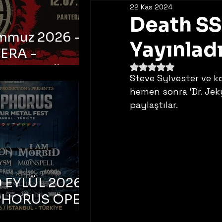
22 Kas 2024
Death SS
emmuz 2026 -
Yayınlad
ERA -
5 üzerinden NaN yıldı
bul, Ataköy
Steve Sylvester ve k
a Arena
hemen sonra ‘Dr. Jekyl
paylaştılar.  
 EYLÜL 2026 –
PHORUS OPEN
METAL FEST