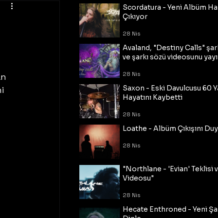
Scordatura - Yeni Albüm Ha
Çıkıyor
28 Nis
Avaland, "Destiny Calls" şar
ve şarkı sözü videosunu yayı
28 Nis
n 
Saxon - Eski Davulcusu 60 
i 
Hayatını Kaybetti
28 Nis
Loathe - Albüm Çıkışını Du
28 Nis
"Northlane - 'Evian' Teklisi 
Videosu"
28 Nis
Hecate Enthroned - Yeni Şar