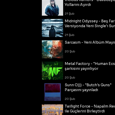
Yollarını Ayırdı
21 Şub
Midnight Odyssey - Beş Fark
Versiyonda Yeni Single'ı Su
21 Şub
Sarcasm - Yeni Albüm Mayı
20 Şub
Metal Factory - "Human Ecs
şarkısını yayınlıyor
20 Şub
Sunn O))) - "Butch's Guns"
Parçasını yayınladı
20 Şub
Twilight Force - Napalm Re
ile Güçlerini Birleştirdi