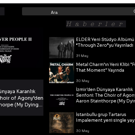
Haberler
ELDER Yeni Stüdyo Albümü
“Through Zero”yu Yayınladı
31 May
Metal Charm’ın Yeni Klibi "F
That Moment" Yayında
30 May
İzmir'den Dünyaya Karanlık
ünyaya Karanlık
Senfoni: The Choir of Agon
hoir of Agony’den
Aaron Stainthorpe (My Dyi
horpe (My Dying
Bride) ve The Cross Eşliğin
 Cross Eşliğinde
30 May
Tekli!
İstanbullu grup Tartarus
i Tekli!
Impalement yeni single yayı
30 May