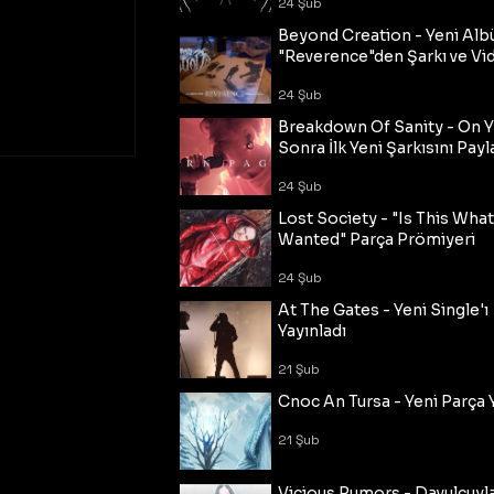
24 Şub
Beyond Creation - Yeni Alb
"Reverence"den Şarkı ve Vi
24 Şub
Breakdown Of Sanity - On Y
Sonra İlk Yeni Şarkısını Payl
24 Şub
Lost Society - "Is This Wha
Wanted" Parça Prömiyeri
24 Şub
At The Gates - Yeni Single'ı
Yayınladı
21 Şub
Cnoc An Tursa - Yeni Parça 
21 Şub
Vicious Rumors - Davulcuyl