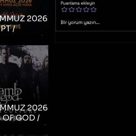
Puanlama ekleyin
EMMUZ 2026 –
Bir yorum yazın...
PT /
RUCTION /
S ‘N’
RS – İstanbul,
mum Uniq
hava
EMMUZ 2026 –
 OF GOD /
T CULTURE /