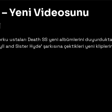
 – Yeni Videosunu
ı
z
orku ustaları Death SS yeni albümlerini duyurdukta
l and Sister Hyde’ şarkısına çektikleri yeni kliplerin