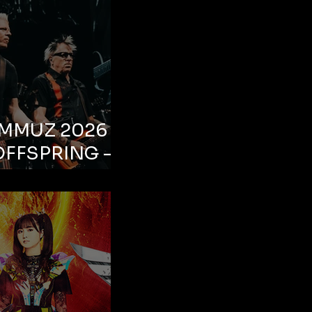
EMMUZ 2026 –
OFFSPRING –
ul, Life Park