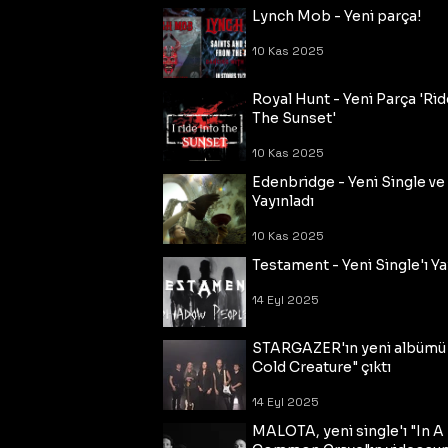
Lynch Mob - Yeni parça!
10 Kas 2025
Royal Hunt - Yeni Parça 'Rid
The Sunset'
10 Kas 2025
Edenbridge - Yeni Single ve
Yayınladı
10 Kas 2025
Testament - Yeni Single'ı Ya
14 Eyl 2025
STARGAZER'ın yeni albümü
Cold Creature" çıktı
14 Eyl 2025
MALOTA, yeni single'ı "In A