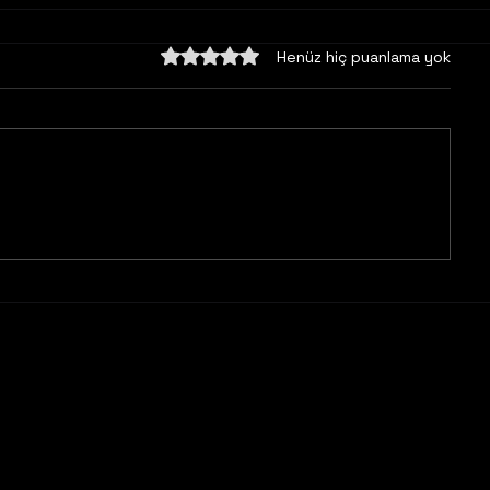
5 üzerinden 0 yıldız
Henüz hiç puanlama yok