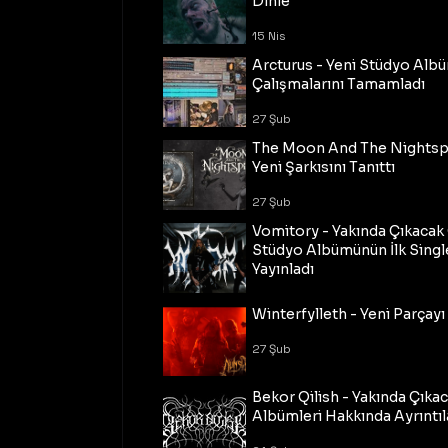
Dinle
15 Nis
Arcturus - Yeni Stüdyo Al
Çalışmalarını Tamamladı
27 Şub
The Moon And The Nightspi
Yeni Şarkısını Tanıttı
27 Şub
Vomitory - Yakında Çıkaca
Stüdyo Albümünün İlk Single
Yayınladı
27 Şub
Winterfylleth - Yeni Parçayı 
27 Şub
Bekor Qilish - Yakında Çıka
Albümleri Hakkında Ayrıntıl