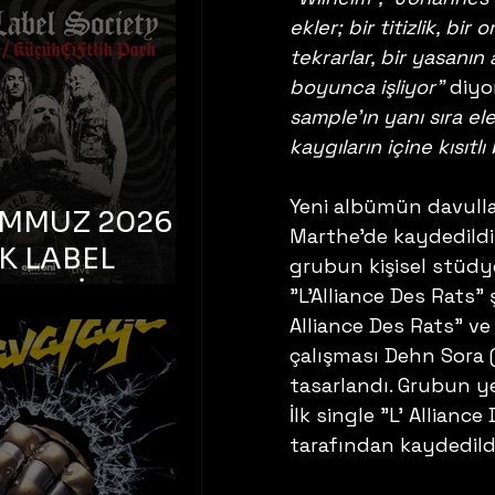
K TOOTH –
ekler; bir titizlik, bi
bul, Bonus
tekrarlar, bir yasanın
orman
boyunca işliyor"
 diyo
sample'ın yanı sıra el
kaygıların içine kısıtlı 
Yeni albümün davulla
EMMUZ 2026 –
Marthe'de kaydedildi,
K LABEL
grubun kişisel stüdy
TY – İstanbul,
"L'Alliance Des Rats"
Alliance Des Rats" ve
çiftlik Park
çalışması Dehn Sora 
tasarlandı. Grubun ye
İlk single "L' Allian
tarafından kaydedild