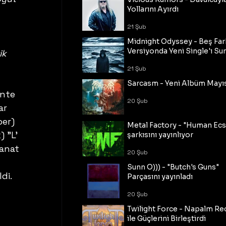
Yollarını Ayırdı
21 Şub
Midnight Odyssey - Beş Fark
Versiyonda Yeni Single'ı Su
ik 
21 Şub
Sarcasm - Yeni Albüm Mayı
nte 
20 Şub
ar 
er) 
Metal Factory - "Human Ecs
 "L' 
şarkısını yayınlıyor
anat 
20 Şub
Sunn O))) - "Butch's Guns"
di. 
Parçasını yayınladı
20 Şub
Twilight Force - Napalm Re
ile Güçlerini Birleştirdi