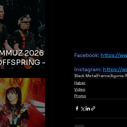
EMMUZ 2026 –
Facebook: 
https://w
OFFSPRING –
Instagram: 
https://
ul, Life Park
Black Metal
France
Agonia 
Haber
Video
Promo