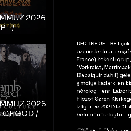
EMMUZ 2026 –
PT /
RUCTION /
DECLINE OF THE I çok 
S ‘N’
üzerinde duran keşifsel
RS – İstanbul,
France) kökenli grup
mum Uniq
(Vorkreist, Merrimack
hava
Diapsiquir dahil) ge
şimdiye kadarki en ki
nörolog Henri Laborit
filozof Søren Kierkeg
EMMUZ 2026 –
izliyor ve 2021'de "J
 OF GOD /
bölümünü oluşturuy
T CULTURE /
"Wilhelm", "Johannes "