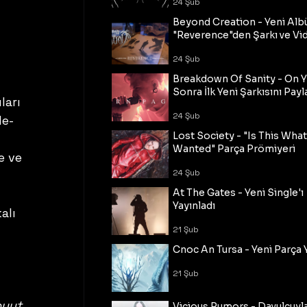
24 Şub
Beyond Creation - Yeni Alb
"Reverence"den Şarkı ve Vi
24 Şub
Breakdown Of Sanity - On Y
Sonra İlk Yeni Şarkısını Payl
arı 
24 Şub
de-
Lost Society - "Is This Wha
Wanted" Parça Prömiyeri
e ve 
24 Şub
 
At The Gates - Yeni Single'ı
Yayınladı
alı 
 
21 Şub
Cnoc An Tursa - Yeni Parça 
21 Şub
oyut 
Vicious Rumors - Davulcuyl