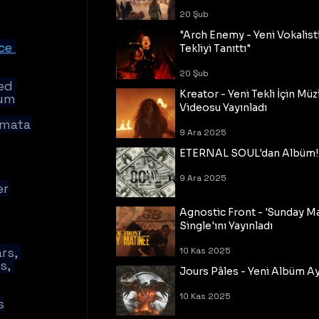
20 Şub
"Arch Enemy - Yeni Vokalisti
ce 
Tekliyi Tanıttı"
20 Şub
ed 
Kreator - Yeni Tekli İçin Müz
um
Videosu Yayınladı
lmata
9 Ara 2025
ETERNAL SOUL'dan Albüm!
9 Ara 2025
er
Agnostic Front - 'Sunday M
Single'ını Yayınladı
rs, 
10 Kas 2025
s, 
Jours Pâles - Yeni Albüm Ayr
10 Kas 2025
s