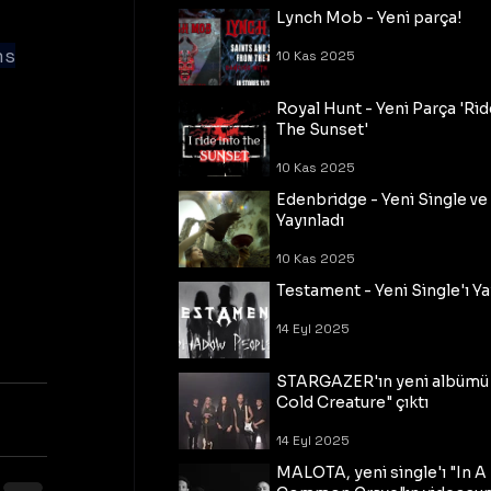
Lynch Mob - Yeni parça!
ms
10 Kas 2025
Royal Hunt - Yeni Parça 'Rid
The Sunset'
10 Kas 2025
Edenbridge - Yeni Single ve
Yayınladı
10 Kas 2025
Testament - Yeni Single'ı Ya
14 Eyl 2025
STARGAZER'ın yeni albümü
Cold Creature" çıktı
14 Eyl 2025
MALOTA, yeni single'ı "In A