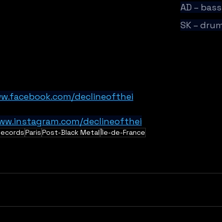
AD – bass
SK – dru
ww.facebook.com/declineofthei
www.instagram.com/declineofthei
Records
Paris
Post-Black Metal
Île-de-France