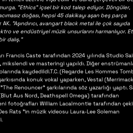
r omurga. "Ethics" içsel bir kod talep ediyor. Döngüler, 
 acımasız doğası, hepsi 45 dakikayı aşan beş parça 
r AK. 
"Aşındırıcı, avangart black metal ile çok sayıda 
ektro ve endüstriyel müzik unsurlarını harmanlıyor. Et
bir dalış."
rı Francis Caste tarafından 2024 yılında Studio Sai
 mikslendi ve masteringi yapıldı. Diğer enstrümanl
olarında kaydedildi.T.C. (Regarde Les Hommes Tomb
 şarkısında konuk vokal yaparken, Vestal (Merrimack)
 "The Renouncer" şarkılarında söz yazarlığı yaptı. S
(Blut Aus Nord, Deathspell Omega) tarafından 
ni fotoğrafları William Lacalmontie tarafından çekil
ce Des Rats "in müzik videosu Laura-Lee Soleman 
i.