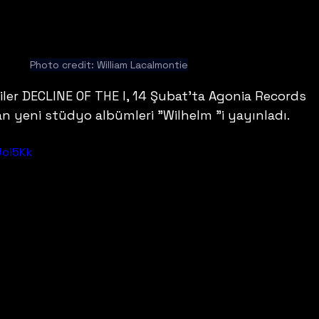
Photo credit: William Lacalmontie
iler DECLINE OF THE I, 14 Şubat'ta Agonia Records 
an yeni stüdyo albümleri "Wilhelm "i yayınladı. 
Joi5Kk