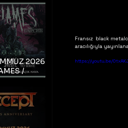
Fransız  black metalc
aracılığıyla yayınlan
EMMUZ 2026 –
https://youtu.be/0txAK
AMES /
LM DEATH /
OYED TO
 – İstanbul,
mum Uniq
hava