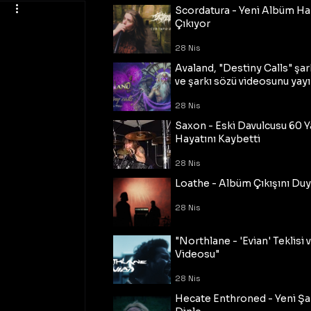
Scordatura - Yeni Albüm Ha
Çıkıyor
28 Nis
Avaland, "Destiny Calls" şar
ve şarkı sözü videosunu yayı
28 Nis
Saxon - Eski Davulcusu 60 
Hayatını Kaybetti
28 Nis
Loathe - Albüm Çıkışını Du
28 Nis
"Northlane - 'Evian' Teklisi 
Videosu"
28 Nis
Hecate Enthroned - Yeni Şar