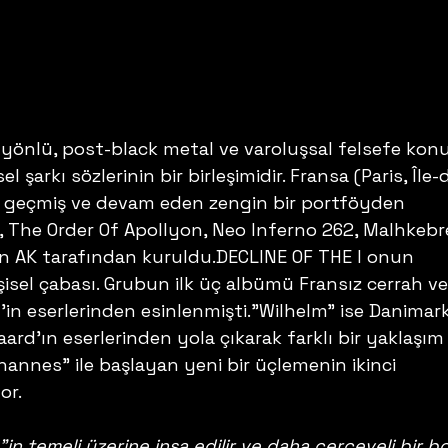
yönlü, post-black metal ve varoluşsal felsefe konul
 şarkı sözlerinin bir birleşimidir. Fransa (Paris, Île-
, geçmiş ve devam eden zengin bir portföyden 
, The Order Of Apollyon, Neo Inferno 262, Malhkebr
len AK tarafından kuruldu.DECLINE OF THE I onun 
şisel çabası. Grubun ilk üç albümü Fransız cerrah ve
'in eserlerinden esinlenmişti."Wilhelm" ise Danimark
aard'ın eserlerinden yola çıkarak farklı bir yaklaşım
ohannes" ile başlayan yeni bir üçlemenin ikinci 
or.
in temeli üzerine inşa edilir ve daha çerçeveli bir b