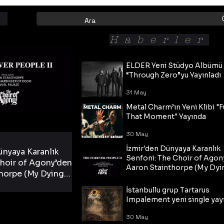
Haberler
ELDER Yeni Stüdyo Albümü
“Through Zero”yu Yayınladı
31 May
Metal Charm’ın Yeni Klibi "F
That Moment" Yayında
30 May
İzmir'den Dünyaya Karanlık
ünyaya Karanlık
Senfoni: The Choir of Agon
hoir of Agony’den
Aaron Stainthorpe (My Dyi
horpe (My Dying
Bride) ve The Cross Eşliğin
 Cross Eşliğinde
30 May
Tekli!
İstanbullu grup Tartarus
i Tekli!
Impalement yeni single yayı
30 May