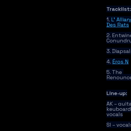
Tracklist:
1. 
L’ Allian
Des Rats
2. Entwin
Conundr
3. Diapsa
4. 
Éros N
5. The 
Renounc
Line-up:
AK – guita
keyboard
vocals
SI – vocal