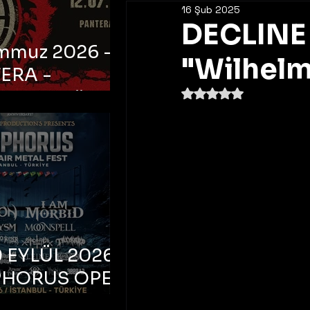
16 Şub 2025
DECLINE 
emmuz 2026 -
"Wilhelm 
ERA -
5 üzerinden NaN yıldı
bul, Ataköy
a Arena
 EYLÜL 2026 –
PHORUS OPEN
METAL FEST