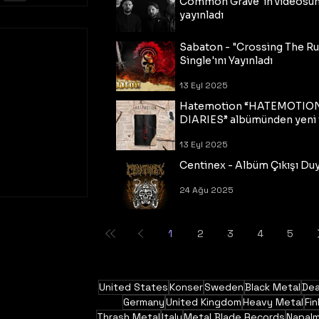
Common Grave"ın videosu
yayınladı
14 Eyl 2025
Sabaton - "Crossing The R
Single'ını Yayınladı
13 Eyl 2025
Hatemotion “HATEMOTIO
DIARIES” albümünden yeni t
13 Eyl 2025
Centinex - Albüm Çıkışı Du
24 Ağu 2025
1
2
3
4
5
United States
Konser
Sweden
Black Metal
Dea
Germany
United Kingdom
Heavy Metal
Fin
Thrash Metal
Italy
Metal Blade Records
Napal