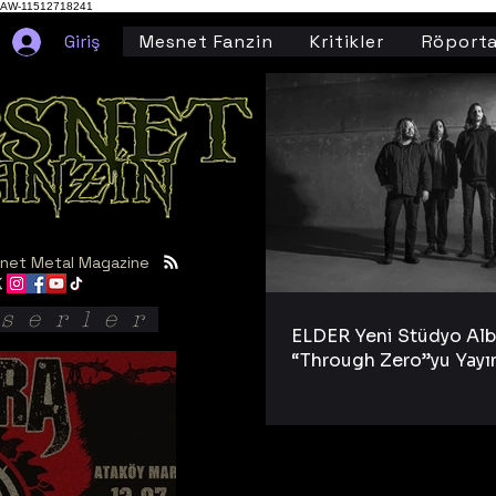
AW-11512718241
Giriş
Mesnet Fanzin
Kritikler
Röporta
net Metal Magazine
serler
ELDER Yeni Stüdyo Al
“Through Zero”yu Yayı