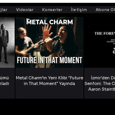
jlar
Videolar
Konserler
İletişim
Abone Ol
bümü
Metal Charm’ın Yeni Klibi "Future
İzmir'den D
nladı
in That Moment" Yayında
Senfoni: The C
Aaron Staint
Bride) ve The
Yen