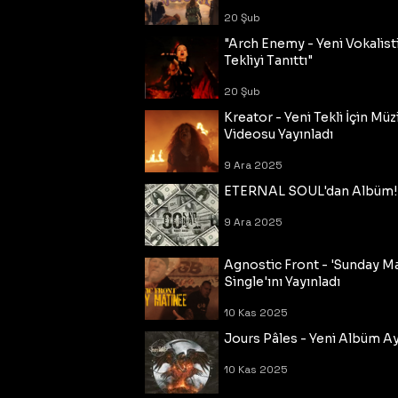
20 Şub
"Arch Enemy - Yeni Vokalisti
Tekliyi Tanıttı"
20 Şub
Kreator - Yeni Tekli İçin Müz
Videosu Yayınladı
9 Ara 2025
ETERNAL SOUL'dan Albüm!
9 Ara 2025
Agnostic Front - 'Sunday M
Single'ını Yayınladı
10 Kas 2025
Jours Pâles - Yeni Albüm Ayr
10 Kas 2025