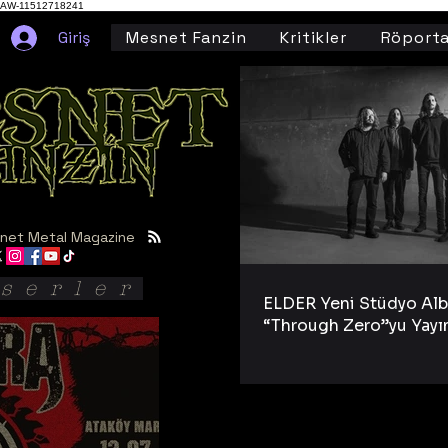
AW-11512718241
Giriş
Mesnet Fanzin
Kritikler
Röporta
net Metal Magazine
serler
ELDER Yeni Stüdyo Al
“Through Zero”yu Yayı