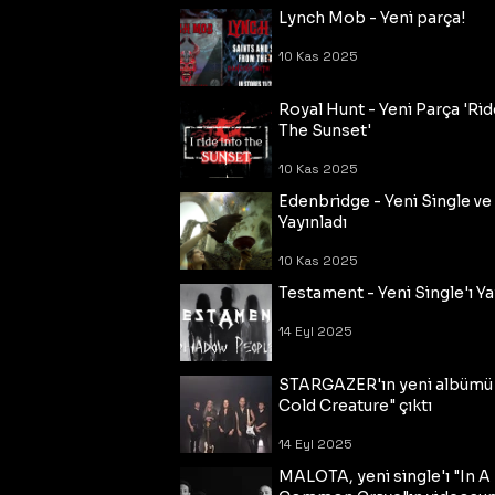
Lynch Mob - Yeni parça!
10 Kas 2025
Royal Hunt - Yeni Parça 'Rid
The Sunset'
10 Kas 2025
Edenbridge - Yeni Single ve
Yayınladı
10 Kas 2025
Testament - Yeni Single'ı Ya
14 Eyl 2025
STARGAZER'ın yeni albümü
Cold Creature" çıktı
14 Eyl 2025
MALOTA, yeni single'ı "In A