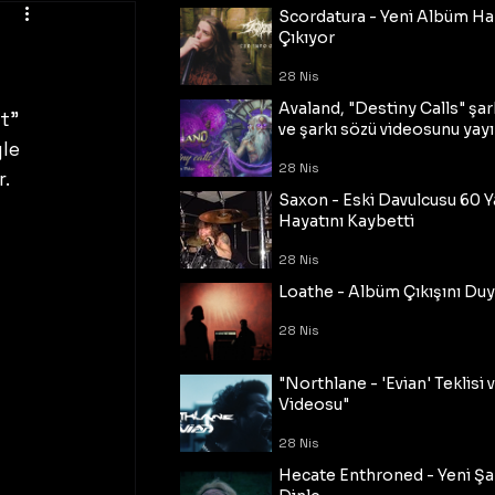
Scordatura - Yeni Albüm Ha
Çıkıyor
28 Nis
Avaland, "Destiny Calls" şar
t” 
ve şarkı sözü videosunu yayı
le 
28 Nis
. 
Saxon - Eski Davulcusu 60 
Hayatını Kaybetti
28 Nis
Loathe - Albüm Çıkışını Du
28 Nis
"Northlane - 'Evian' Teklisi 
Videosu"
28 Nis
Hecate Enthroned - Yeni Şar