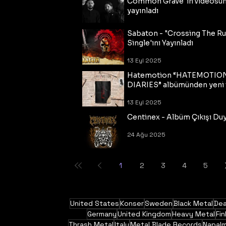
Common Grave"ın videosu
yayınladı
14 Eyl 2025
Sabaton - "Crossing The R
Single'ını Yayınladı
13 Eyl 2025
Hatemotion “HATEMOTIO
DIARIES” albümünden yeni t
13 Eyl 2025
Centinex - Albüm Çıkışı Du
24 Ağu 2025
1
2
3
4
5
United States
Konser
Sweden
Black Metal
Dea
Germany
United Kingdom
Heavy Metal
Fin
Thrash Metal
Italy
Metal Blade Records
Napal