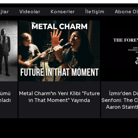
jlar
Videolar
Konserler
İletişim
Abone Ol
bümü
Metal Charm’ın Yeni Klibi "Future
İzmir'den D
nladı
in That Moment" Yayında
Senfoni: The C
Aaron Staint
Bride) ve The
Yen