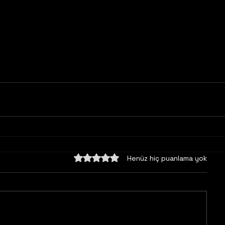
5 üzerinden 0 yıldız
Henüz hiç puanlama yok