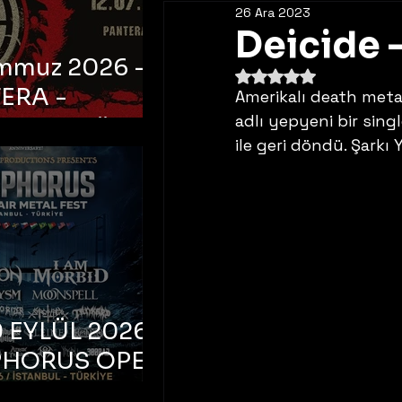
26 Ara 2023
Deicide –
emmuz 2026 -
5 üzerinden NaN yıldı
ERA -
Amerikalı death metal
adlı yepyeni bir singl
bul, Ataköy
ile geri döndü. Şarkı
a Arena
 EYLÜL 2026 –
PHORUS OPEN
METAL FEST