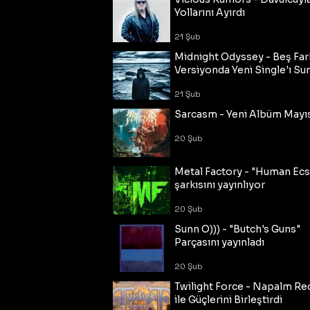
Yollarını Ayırdı
21 Şub
Midnight Odyssey - Beş Fark
Versiyonda Yeni Single'ı Su
21 Şub
Sarcasm - Yeni Albüm Mayı
20 Şub
Metal Factory - "Human Ecs
şarkısını yayınlıyor
20 Şub
Sunn O))) - "Butch's Guns"
Parçasını yayınladı
20 Şub
Twilight Force - Napalm Re
ile Güçlerini Birleştirdi