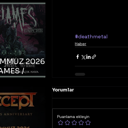
#deathmetal
Haber
EMMUZ 2026 –
AMES /
LM DEATH /
OYED TO
Yorumlar
 – İstanbul,
mum Uniq
hava
Puanlama ekleyin