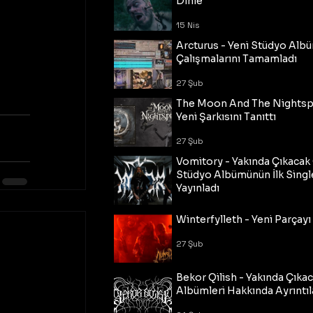
Dinle
15 Nis
Arcturus - Yeni Stüdyo Al
Çalışmalarını Tamamladı
27 Şub
The Moon And The Nightspi
Yeni Şarkısını Tanıttı
27 Şub
Vomitory - Yakında Çıkaca
Stüdyo Albümünün İlk Single
Yayınladı
27 Şub
Winterfylleth - Yeni Parçayı 
27 Şub
Bekor Qilish - Yakında Çıka
Albümleri Hakkında Ayrıntıl