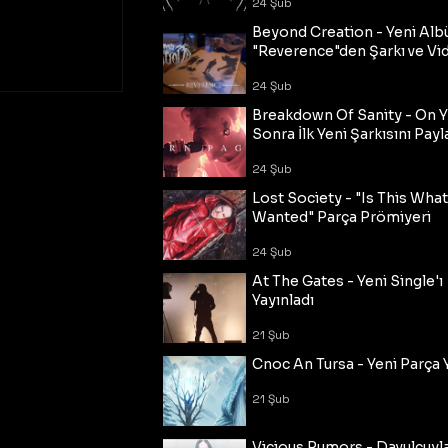
24 Şub
Beyond Creation - Yeni Alb
"Reverence"den Şarkı ve Vi
24 Şub
Breakdown Of Sanity - On Y
Sonra İlk Yeni Şarkısını Payl
24 Şub
Lost Society - "Is This Wha
Wanted" Parça Prömiyeri
24 Şub
At The Gates - Yeni Single'ı
Yayınladı
21 Şub
Cnoc An Tursa - Yeni Parça 
21 Şub
Vicious Rumors - Davulcuyl