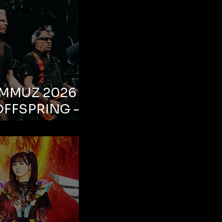
EMMUZ 2026 –
OFFSPRING –
ul, Life Park