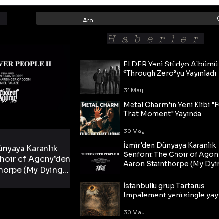
Haberler
ELDER Yeni Stüdyo Albümü
“Through Zero”yu Yayınladı
31 May
Metal Charm’ın Yeni Klibi "F
That Moment" Yayında
30 May
İzmir'den Dünyaya Karanlık
ünyaya Karanlık
Senfoni: The Choir of Agon
hoir of Agony’den
Aaron Stainthorpe (My Dyi
horpe (My Dying
Bride) ve The Cross Eşliğin
 Cross Eşliğinde
30 May
Tekli!
İstanbullu grup Tartarus
i Tekli!
Impalement yeni single yayı
30 May