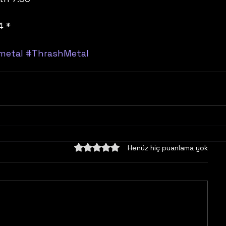
4 *
metal
#ThrashMetal
5 üzerinden 0 yıldız
Henüz hiç puanlama yok