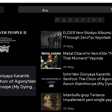
Haberler
ELDER Yeni Stüdyo Albümü
“Through Zero”yu Yayınladı
31 May
Metal Charm’ın Yeni Klibi "F
That Moment" Yayında
30 May
İzmir'den Dünyaya Karanlık
ünyaya Karanlık
Senfoni: The Choir of Agon
hoir of Agony’den
Aaron Stainthorpe (My Dyi
horpe (My Dying
Bride) ve The Cross Eşliğin
 Cross Eşliğinde
30 May
Tekli!
İstanbullu grup Tartarus
i Tekli!
Impalement yeni single yayı
30 May