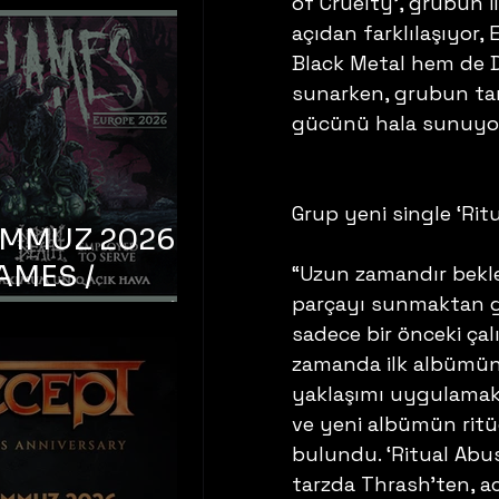
of Cruelty’, grubun
açıdan farklılaşıyor,
Black Metal hem de De
sunarken, grubun tan
gücünü hala sunuyor
Grup yeni single ‘Rit
EMMUZ 2026 –
AMES /
“Uzun zamandır bekle
parçayı sunmaktan g
LM DEATH /
sadece bir önceki ça
OYED TO
zamanda ilk albümün 
 – İstanbul,
yaklaşımı uygulamak i
mum Uniq
ve yeni albümün ritü
bulundu. ‘Ritual Abu
hava
tarzda Thrash’ten, a