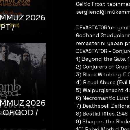
Celtic Frost tapınmas
sergilendiği mükemme
EMMUZ 2026 –
PT /
DEVASTATOR’un yeni a
Godhand Stüdyoların
RUCTION /
remasterını yapan pr
S ‘N’
DEVASTATOR – Conjure
RS – İstanbul,
1) Beyond the Gate. 1
mum Uniq
2) Conjurers of Cruel
hava
3) Black Witchery. 5:
4) Ritual Abuse (Evil 
5) Walpurgisnacht 4:
6) Necromantic Lust 
EMMUZ 2026 –
7) Deathspell Deflora
 OF GOD /
8) Bestial Rites. 2:46
T CULTURE /
9) Sharpen the Blade.
10) Rabid Morbid Dea