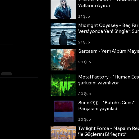
Yollarını Ayırdı
21 Şub
Midnight Odyssey - Beş Fark
Versiyonda Yeni Single'ı Su
21 Şub
Sarcasm - Yeni Albüm Mayı
20 Şub
Metal Factory - "Human Ecs
şarkısını yayınlıyor
20 Şub
Sunn O))) - "Butch's Guns"
Parçasını yayınladı
20 Şub
Twilight Force - Napalm Re
ile Güçlerini Birleştirdi