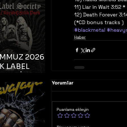
K TOOTH –
11) Liar in Wait 3:52 *
bul, Bonus
12) Death Forever 3:1
orman
(*CD bonus tracks )
#blackmetal
#heavy
Haber
EMMUZ 2026 –
K LABEL
TY – İstanbul,
Yorumlar
çiftlik Park
Puanlama ekleyin