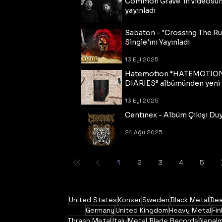
Common Grave"ın videosu
yayınladı
14 Eyl 2025
Sabaton - "Crossing The R
Single'ını Yayınladı
13 Eyl 2025
Hatemotion “HATEMOTIO
DIARIES” albümünden yeni t
13 Eyl 2025
Centinex - Albüm Çıkışı Du
24 Ağu 2025
1
2
3
4
5
United States
Konser
Sweden
Black Metal
Dea
Germany
United Kingdom
Heavy Metal
Fin
Thrash Metal
Italy
Metal Blade Records
Napal