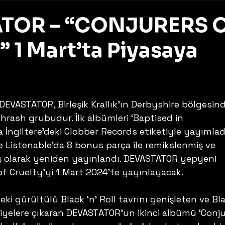
TOR – “CONJURERS 
 1 Mart’ta Piyasaya
z
DEVASTATOR, Birleşik Krallık’ın Derbyshire bölgesin
 Thrash grubudur. İlk albümleri ‘Baptised in 
İngiltere’deki Clobber Records etiketiyle yayımladı
 Listenable’da 8 bonus parça ile remikslenmiş ve 
 olarak yeniden yayınlandı. DEVASTATOR yepyeni 
of Cruelty’yi 1 Mart 2024’te yayınlayacak.
i gürültülü Black ‘n’ Roll tavrını genişleten ve Bla
viyelere çıkaran DEVASTATOR’un ikinci albümü ‘Conju