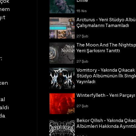
çok 
Dinle
 hem 
15 Nis
ıt 
Arcturus - Yeni Stüdyo Al
Çalışmalarını Tamamladı
27 Şub
The Moon And The Nightspi
Yeni Şarkısını Tanıttı
:
27 Şub
Vomitory - Yakında Çıkaca
 
Stüdyo Albümünün İlk Single
Yayınladı
ken 
 
27 Şub
Winterfylleth - Yeni Parçayı 
al 
27 Şub
aldı 
da 
Bekor Qilish - Yakında Çıka
Albümleri Hakkında Ayrıntıl
 