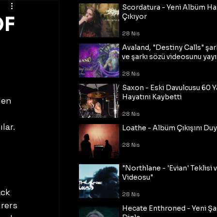
Scordatura - Yeni Albüm Ha
OF
Çıkıyor
28 Nis
Avaland, "Destiny Calls" şar
ve şarkı sözü videosunu yayı
28 Nis
Saxon - Eski Davulcusu 60 
Hayatını Kaybetti
den 
28 Nis
lar. 
Loathe - Albüm Çıkışını Du
28 Nis
"Northlane - 'Evian' Teklisi 
Videosu"
ck 
28 Nis
rers 
Hecate Enthroned - Yeni Şar