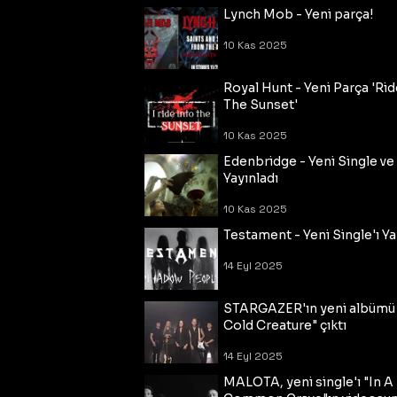
Lynch Mob - Yeni parça!
10 Kas 2025
Royal Hunt - Yeni Parça 'Rid
The Sunset'
10 Kas 2025
Edenbridge - Yeni Single ve
Yayınladı
10 Kas 2025
Testament - Yeni Single'ı Ya
14 Eyl 2025
STARGAZER'ın yeni albümü
Cold Creature" çıktı
14 Eyl 2025
MALOTA, yeni single'ı "In A