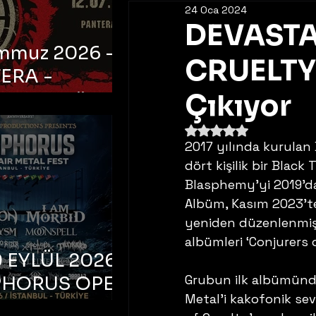
24 Oca 2024
DEVASTA
emmuz 2026 -
CRUELTY”
ERA -
bul, Ataköy
Çıkıyor
a Arena
5 üzerinden NaN yıldı
2017 yılında kurulan 
dört kişilik bir Black
Blasphemy’yi 2019’da 
Albüm, Kasım 2023’te
yeniden düzenlenmiş
albümleri ‘Conjurers 
 EYLÜL 2026 –
Grubun ilk albümündek
PHORUS OPEN
Metal’i kakofonik se
METAL FEST