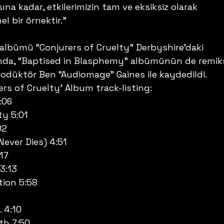
ına kadar, etkilerimizin tam ve eksiksiz olarak 
l bir örnektir.”
lbümü “Conjurers of Cruelty” Derbyshire’daki 
da, “Baptised in Blasphemy” albümünün de remiks
odüktör Ben “Audiomage” Gaines ile kaydedildi. 
rs of Cruelty’ Album track-listing:
:06
ty 5:01
02
Never Dies) 4:51
17
3:13
tion 5:58
 4:10
th 7:50