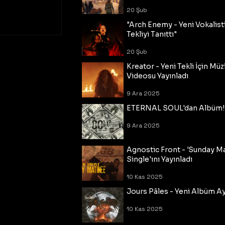
20 Şub
"Arch Enemy - Yeni Vokalisti
Tekliyi Tanıttı"
20 Şub
Kreator - Yeni Tekli İçin Müz
Videosu Yayınladı
9 Ara 2025
ETERNAL SOUL'dan Albüm!
9 Ara 2025
Agnostic Front - 'Sunday M
Single'ını Yayınladı
10 Kas 2025
Jours Pâles - Yeni Albüm Ayr
10 Kas 2025