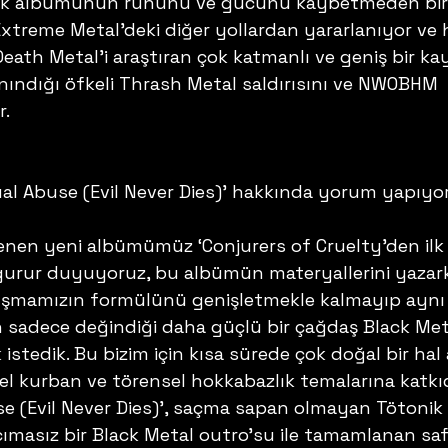
 ilk albümünün ruhunu ve gücünü kaybetmeden bir
 Extreme Metal’deki diğer yollardan yararlanıyor ve
ath Metal’i araştıran çok katmanlı ve geniş bir kay
ındığı öfkeli Thrash Metal saldırısını ve NWOBHM  
. 
ual Abuse (Evil Never Dies)’ hakkında yorum yapıyor
nen yeni albümümüz ‘Conjurers of Cruelty’den ilk
urur duyuyoruz, bu albümün materyallerini yazar
lışmamızın formülünü genişletmekle kalmayıp aynı
sadece değindiği daha güçlü bir çağdaş Black Met
stedik. Bu bizim için kısa sürede çok doğal bir hal 
el kurban ve törensel hokkabazlık temalarına katkı
se (Evil Never Dies)’, saçma sapan olmayan Tötonik 
cımasız bir Black Metal outro’su ile tamamlanan saf