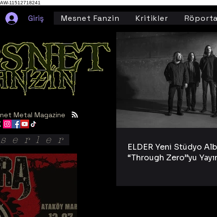
AW-11512718241
Giriş
Mesnet Fanzin
Kritikler
Röporta
net Metal Magazine
serler
ELDER Yeni Stüdyo Al
“Through Zero”yu Yayı