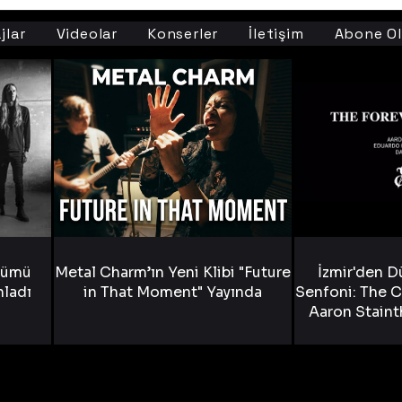
jlar
Videolar
Konserler
İletişim
Abone Ol
bümü
Metal Charm’ın Yeni Klibi "Future
İzmir'den D
nladı
in That Moment" Yayında
Senfoni: The C
Aaron Staint
Bride) ve The
Yen