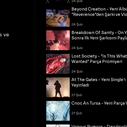
24 Şub
Beyond Creation - Yeni Alb
"Reverence"den Şarkı ve Vi
24 Şub
Breakdown Of Sanity - On Y
 ve 
Sonra İlk Yeni Şarkısını Payl
24 Şub
Lost Society - "Is This Wha
Wanted" Parça Prömiyeri
24 Şub
At The Gates - Yeni Single'ı
Yayınladı
21 Şub
Cnoc An Tursa - Yeni Parça 
21 Şub
Vicious Rumors - Davulcuyl