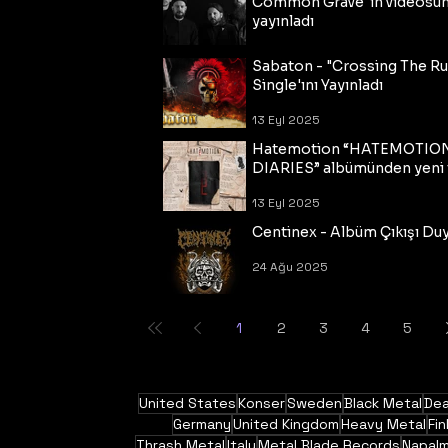
Common Grave"ın videosu
yayınladı
14 Eyl 2025
Sabaton - "Crossing The R
Single'ını Yayınladı
13 Eyl 2025
Hatemotion “HATEMOTIO
DIARIES” albümünden yeni t
13 Eyl 2025
Centinex - Albüm Çıkışı Du
24 Ağu 2025
1
2
3
4
5
United States
Konser
Sweden
Black Metal
Dea
Germany
United Kingdom
Heavy Metal
Fin
Thrash Metal
Italy
Metal Blade Records
Napal