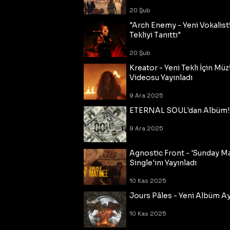
20 Şub
"Arch Enemy - Yeni Vokalisti
Tekliyi Tanıttı"
20 Şub
Kreator - Yeni Tekli İçin Müz
Videosu Yayınladı
9 Ara 2025
ETERNAL SOUL'dan Albüm!
9 Ara 2025
Agnostic Front - 'Sunday M
Single'ını Yayınladı
10 Kas 2025
Jours Pâles - Yeni Albüm Ayr
10 Kas 2025