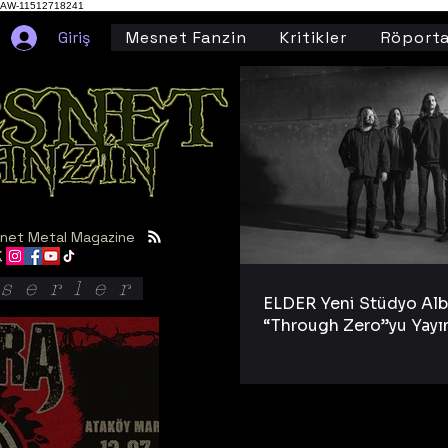
AW-11512718241
Giriş
Mesnet Fanzin
Kritikler
Röporta
net Metal Magazine
serler
ELDER Yeni Stüdyo Al
“Through Zero”yu Yayı