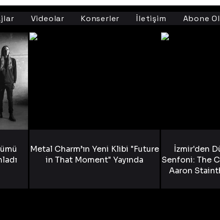
jlar
Videolar
Konserler
İletişim
Abone Ol
bümü
Metal Charm’ın Yeni Klibi "Future
İzmir'den D
nladı
in That Moment" Yayında
Senfoni: The C
Aaron Staint
Bride) ve The
Yen