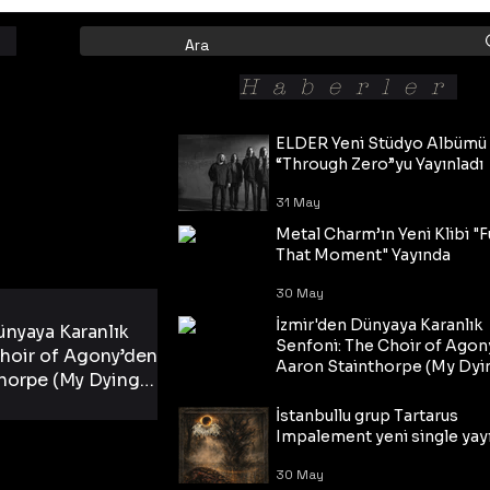
Haberler
ELDER Yeni Stüdyo Albümü
“Through Zero”yu Yayınladı
31 May
Metal Charm’ın Yeni Klibi "F
That Moment" Yayında
30 May
İzmir'den Dünyaya Karanlık
ünyaya Karanlık
Senfoni: The Choir of Agon
hoir of Agony’den
Aaron Stainthorpe (My Dyi
horpe (My Dying
Bride) ve The Cross Eşliğin
 Cross Eşliğinde
30 May
Tekli!
İstanbullu grup Tartarus
i Tekli!
Impalement yeni single yayı
30 May