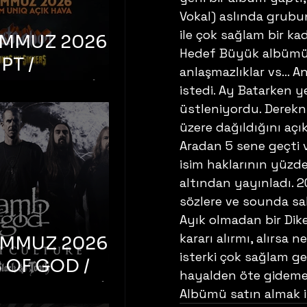
Vokal) aslında grubun
ile çok sağlam bir k
EMMUZ 2026 –
Hedef Büyük albümünü
PT /
anlaşmazlıklar vs… A
RUCTION /
istedi. Ay Batarken ye
S ‘N’
üstleniyordu. Derekn
üzere dağıldığını açık
RS – İstanbul,
Aradan 5 sene geçti ve
mum Uniq
isim haklarının yüzde 
hava
altından yayınladı. 
sözlere ve sounda sah
Ayık olmadan bir Dik
kararı alırmı, alırsa 
EMMUZ 2026 –
isterki çok sağlam ge
 OF GOD /
hayalden öte gideme
T CULTURE /
Albümü satın almak i