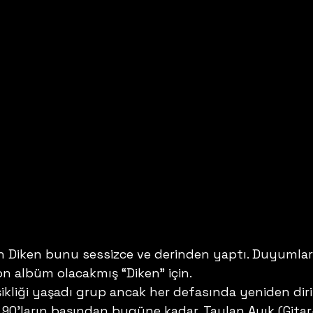
an Diken bunu sessizce ve derinden yaptı. Duyumlar
n albüm olacakmış “Diken” için.
kliği yaşadı grup ancak her defasında yeniden diril
 90’ların başından bugüne kadar. Taylan Ayık (Gitar