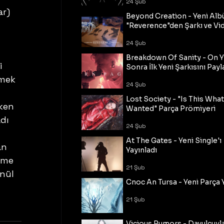
24 Şub
r) 
Beyond Creation - Yeni Alb
"Reverence"den Şarkı ve Vi
24 Şub
 
Breakdown Of Sanity - On Y
i 
Sonra İlk Yeni Şarkısını Payl
emek 
24 Şub
Lost Society - "Is This Wha
ken 
Wanted" Parça Prömiyeri
dı 
24 Şub
At The Gates - Yeni Single'ı
an 
Yayınladı
şme 
21 Şub
nül 
Cnoc An Tursa - Yeni Parça 
 
21 Şub
Vicious Rumors - Davulcuyl