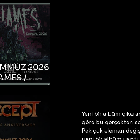
EMMUZ 2026 –
AMES /
LM DEATH /
OYED TO
 – İstanbul,
Yeni bir albüm çıkar
mum Uniq
göre bu gerçekten so
hava
Pek çok eleman değişi
yeni bir albüm yaptı,