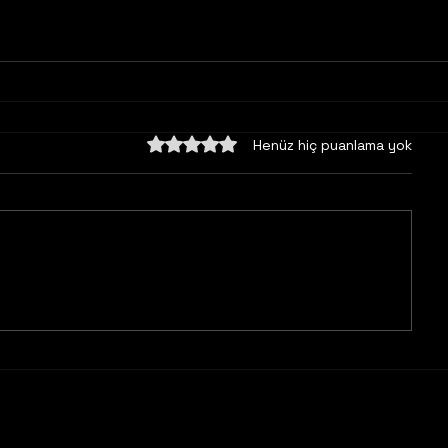
5 üzerinden 0 yıldız
Henüz hiç puanlama yok