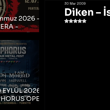
30 Mar 2009
Diken – İ
emmuz 2026 -
5 üzerinden NaN yıldı
ERA -
bul, Ataköy
a Arena
 EYLÜL 2026 –
PHORUS OPEN
METAL FEST