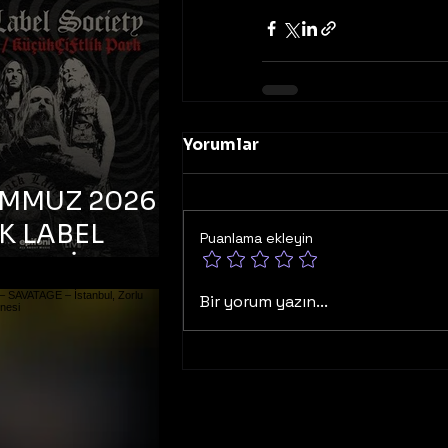
K TOOTH –
bul, Bonus
orman
Yorumlar
EMMUZ 2026 –
K LABEL
Puanlama ekleyin
TY – İstanbul,
çiftlik Park
Bir yorum yazın...