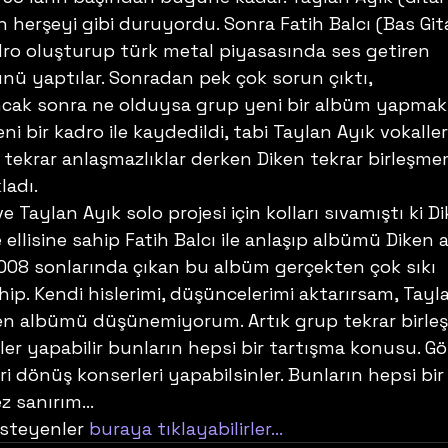
 herşeyi gibi duruyordu. Sonra Fatih Balcı (Bas Gita
adro oluşturup türk metal piyasasında ses getiren 
 yaptılar. Sonradan pek çok sorun çıktı, 
ncak sonra ne olduysa grup yeni bir albüm yapmak
ni bir kadro ile kaydedildi, tabi Taylan Ayık vokaller
 tekrar anlaşmazlıklar derken Diken tekrar birleşm
ladı.
 Taylan Ayık solo projesi için kolları sıvamıştı ki Di
ellisine sahip Fatih Balcı ile anlaşıp albümü Diken a
2008 sonlarında çıkan bu albüm gerçekten çok sıkı 
ip. Kendi hislerimi, düşüncelerimi aktarırsam, Tayl
en albümü düşünemiyorum. Artık grup tekrar birle
neler yapabilir bunların hepsi bir tartışma konusu. Gö
ri dönüş konserleri yapabilsinler. Bunların hepsi bir
z sanırım…
steyenler 
buraya tıklayabilirler… 