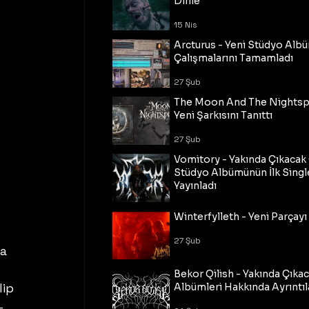
Dinle
15 Nis
Arcturus - Yeni Stüdyo Al
Çalışmalarını Tamamladı
27 Şub
The Moon And The Nightspi
Yeni Şarkısını Tanıttı
27 Şub
Vomitory - Yakında Çıkaca
Stüdyo Albümünün İlk Single
Yayınladı
27 Şub
Winterfylleth - Yeni Parçayı 
27 Şub
a 
Bekor Qilish - Yakında Çıka
ip 
Albümleri Hakkında Ayrıntıl
-