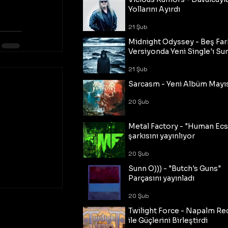
Yollarını Ayırdı
21 Şub
Midnight Odyssey - Beş Fark
Versiyonda Yeni Single'ı Su
21 Şub
Sarcasm - Yeni Albüm Mayı
20 Şub
Metal Factory - "Human Ecs
şarkısını yayınlıyor
20 Şub
Sunn O))) - "Butch's Guns"
Parçasını yayınladı
20 Şub
Twilight Force - Napalm Re
ile Güçlerini Birleştirdi