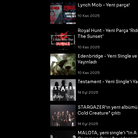
Lynch Mob - Yeni parça!
10 Kas 2025
Royal Hunt - Yeni Parça 'Rid
The Sunset'
10 Kas 2025
Edenbridge - Yeni Single ve
Yayınladı
10 Kas 2025
Testament - Yeni Single'ı Ya
14 Eyl 2025
STARGAZER'ın yeni albümü
Cold Creature" çıktı
14 Eyl 2025
MALOTA, yeni single'ı "In A