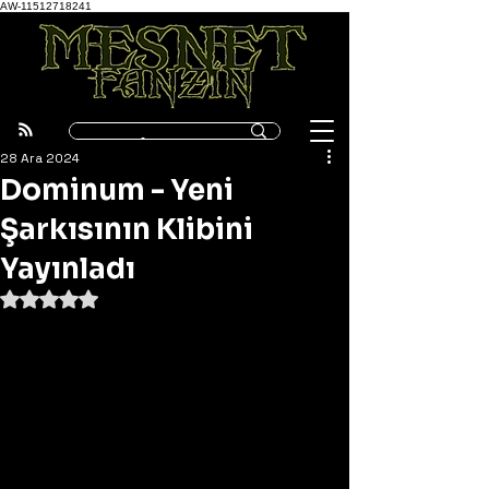
AW-11512718241
28 Ara 2024
Dominum - Yeni
Şarkısının Klibini
Yayınladı
5 üzerinden NaN yıldız