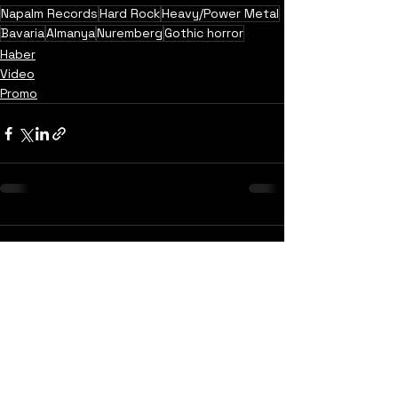
Napalm Records
Hard Rock
Heavy/Power Metal
Bavaria
Almanya
Nuremberg
Gothic horror
Haber
Video
Promo
Yorumlar
0.0 / 5 (0)
Yorum yapın ve puanlayın...