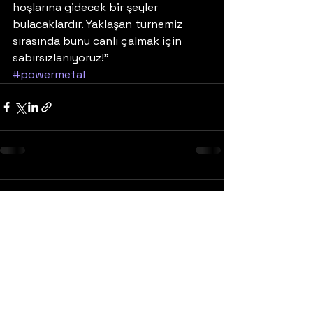
hoşlarına gidecek bir şeyler 
bulacaklardır. Yaklaşan turnemiz 
sırasında bunu canlı çalmak için 
sabırsızlanıyoruz!”
#powermetal
Yorumlar
0.0 / 5 (0)
Yorum yapın ve puanlayın...