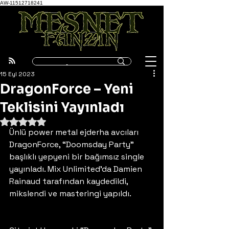
AW-11512718241
15 Eyl 2023
DragonForce – Yeni
Teklisini Yayınladı
5 üzerinden NaN yıldız
Ünlü power metal ejderha avcıları 
DragonForce, “Doomsday Party” 
başlıklı yepyeni bir bağımsız single 
yayınladı. Mix Unlimited’da Damien 
Rainaud tarafından kaydedildi, 
mikslendi ve masteringi yapıldı. 