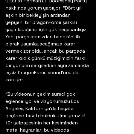
Gitarist Herman Li “Doomsday Party” 
hakkında yorum yapıyor: “Dört yılı 
aşkın bir bekleyişin ardından 
yepyeni bir DragonForce şarkısı 
yayınladığımız için çok heyecanlıyız! 
Yeni parçalarımızdan hangisini ilk 
olarak yayınlayacağımıza karar 
vermek zor oldu, ancak bu parçada 
karar kıldık çünkü müziğimizin farklı 
bir yönünü sergilerken aynı zamanda 
eşsiz DragonForce sound’unu da 
koruyor.
“Bu videonun çekim süreci çok 
eğlenceliydi ve vizyonumuzu Los 
Angeles, Kaliforniya’da hayata 
geçirme fırsatı bulduk. Umuyoruz ki 
tür yelpazesinin her kesiminden 
metal hayranları bu videoda 