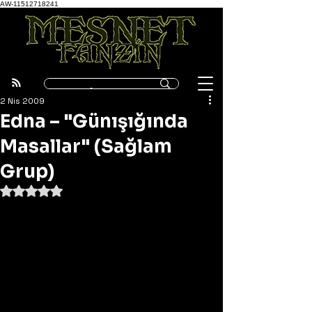
AW-11512718241
2 Nis 2009
Edna – "Günışığında
Masallar" (Sağlam
Grup)
5 üzerinden NaN yıldız