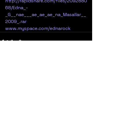
http://rapidshare.com/files/2092880
68/Edna_-
_G__nae___ae_ae_ae_na_Masallar__
2009_.rar
www.myspace.com/ednarock 
Yorumlar
0.0 / 5 (0)
Yorum yapın ve puanlayın...