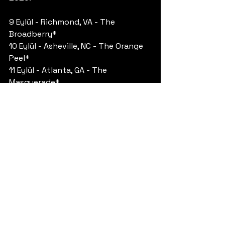
9 Eylül - Richmond, VA - The 
Broadberry*
10 Eylül - Asheville, NC - The Orange 
Peel*
11 Eylül - Atlanta, GA - The 
Masquerade*
13 Eylül - Levitation Festival
16 Eylül - Mesa, AZ - Nile Theater‡
17 Eylül - San Diego, CA - Music Box‡
18 Eylül - Los Angeles, CA - Regent 
Theater‡
19 Eylül - San Jose, CA - The Ritz ‡
21 Eylül - Vancouver, BC - Rickshaw 
Theatre‡
22 Eylül - Portland, OR - Roseland 
Theater‡
23 Eylül - Seattle, WA - Neptune 