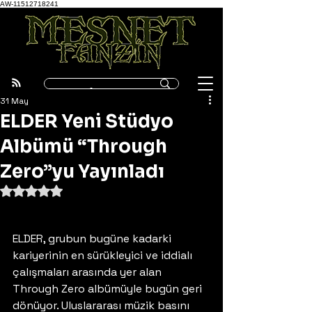
AW-11512718241
31 May
ELDER Yeni Stüdyo
Albümü “Through
Zero”yu Yayınladı
5 üzerinden NaN yıldız
ELDER, grubun bugüne kadarki 
kariyerinin en sürükleyici ve iddialı 
çalışmaları arasında yer alan 
Through Zero albümüyle bugün geri 
dönüyor. Uluslararası müzik basını 