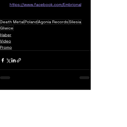
https://www.facebook.com/Embrional
Death Metal
Poland
Agonia Records
Silesia
Gliwice
Haber
Video
Promo
Yorumlar
0.0 / 5 (0)
Yorum yapın ve puanlayın...