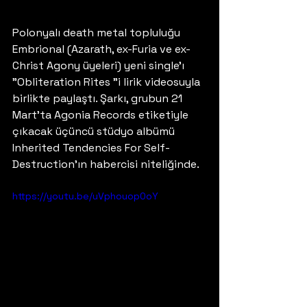
Polonyalı death metal topluluğu 
Embrional (Azarath, ex-Furia ve ex-
Christ Agony üyeleri) yeni single'ı 
"Obliteration Rites "i lirik videosuyla 
birlikte paylaştı. Şarkı, grubun 21 
Mart'ta Agonia Records etiketiyle 
çıkacak üçüncü stüdyo albümü 
Inherited Tendencies For Self-
Destruction'ın habercisi niteliğinde.
https://youtu.be/uVphouop0oY