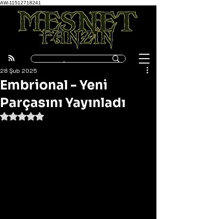
AW-11512718241
28 Şub 2025
Embrional - Yeni
Parçasını Yayınladı
5 üzerinden NaN yıldız