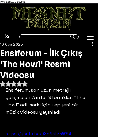
AW-11512718241
10 Oca 2025
Ensiferum - İlk Çıkış
'The Howl' Resmi
Videosu
5 üzerinden NaN yıldız
Ensiferum, son uzun metrajlı 
çalışmaları Winter Storm'dan "The 
Howl" adlı şarkı için yepyeni bir 
müzik videosu yayınladı.
https://youtu.be/D85Nct3hWS4