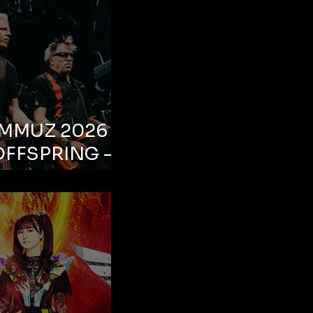
EMMUZ 2026 –
OFFSPRING –
ul, Life Park