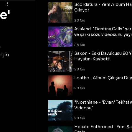
Scordatura - Yeni Albüm Ha
e'
Çıkıyor
28 Nis
Avaland, "Destiny Calls" şar
ve şarkı sözü videosunu yayı
28 Nis
 
Saxon - Eski Davulcusu 60 
için 
Hayatını Kaybetti
28 Nis
Loathe - Albüm Çıkışını Du
28 Nis
"Northlane - 'Evian' Teklisi 
Videosu"
28 Nis
Hecate Enthroned - Yeni Şar