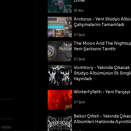
Dinle
15 Nis
Arcturus - Yeni Stüdyo Al
Çalışmalarını Tamamladı
27 Şub
The Moon And The Nightspi
Yeni Şarkısını Tanıttı
27 Şub
Vomitory - Yakında Çıkaca
Stüdyo Albümünün İlk Single
Yayınladı
27 Şub
Winterfylleth - Yeni Parçayı 
27 Şub
Bekor Qilish - Yakında Çıka
Albümleri Hakkında Ayrıntıl