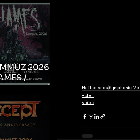
EMMUZ 2026 –
AMES /
LM DEATH /
Netherlands
Symphonic Me
Haber
OYED TO
Video
 – İstanbul,
mum Uniq
hava