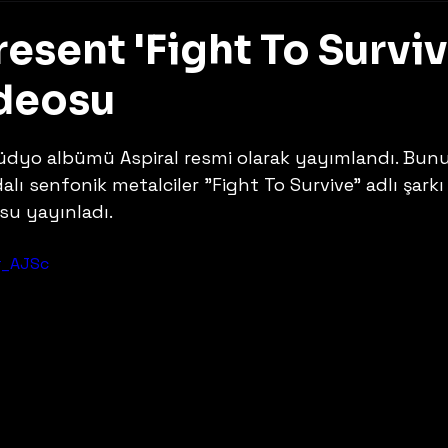
resent 'Fight To Surviv
deosu
z
üdyo albümü Aspiral resmi olarak yayımlandı. Bunu
lı senfonik metalciler "Fight To Survive" adlı şarkı 
su yayınladı.
r_AJSc