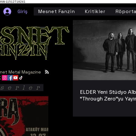
AW-11512718241
Giriş
Mesnet Fanzin
Kritikler
Röporta
net Metal Magazine
serler
ELDER Yeni Stüdyo Al
“Through Zero”yu Yayı