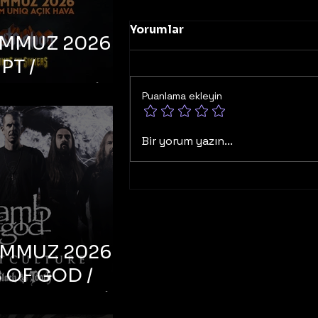
Yorumlar
EMMUZ 2026 –
PT /
RUCTION /
Puanlama ekleyin
S ‘N’
RS – İstanbul,
Bir yorum yazın...
mum Uniq
hava
EMMUZ 2026 –
 OF GOD /
T CULTURE /