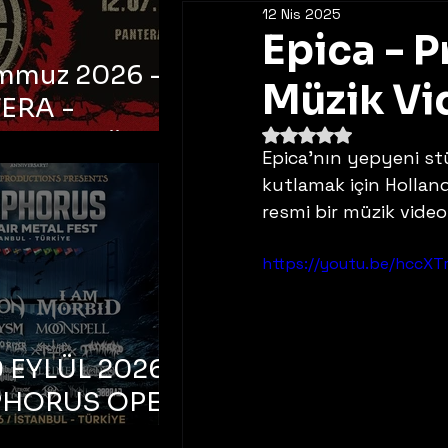
12 Nis 2025
Epica - P
emmuz 2026 -
Müzik Vi
ERA -
5 üzerinden NaN yıldı
bul, Ataköy
Epica'nın yepyeni st
a Arena
kutlamak için Hollanda
resmi bir müzik video
https://youtu.be/hccXT
 EYLÜL 2026 –
PHORUS OPEN
METAL FEST