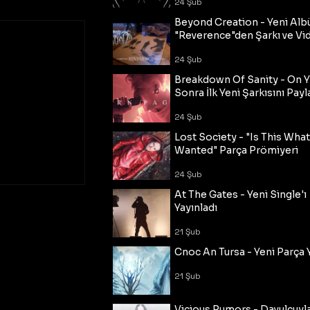
24 Şub
Beyond Creation - Yeni Alb
"Reverence"den Şarkı ve Vi
24 Şub
Breakdown Of Sanity - On Y
Sonra İlk Yeni Şarkısını Payl
24 Şub
Lost Society - "Is This Wha
Wanted" Parça Prömiyeri
24 Şub
At The Gates - Yeni Single'ı
Yayınladı
21 Şub
Cnoc An Tursa - Yeni Parça 
21 Şub
Vicious Rumors - Davulcuyl