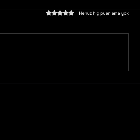
5 üzerinden 0 yıldız
Henüz hiç puanlama yok