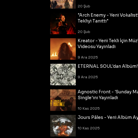
20 Şub
"Arch Enemy - Yeni Vokalisti
Tekliyi Tanıttı"
20 Şub
Kreator - Yeni Tekli İçin Müz
Videosu Yayınladı
9 Ara 2025
ETERNAL SOUL'dan Albüm!
9 Ara 2025
Agnostic Front - 'Sunday M
Single'ını Yayınladı
10 Kas 2025
Jours Pâles - Yeni Albüm Ayr
10 Kas 2025