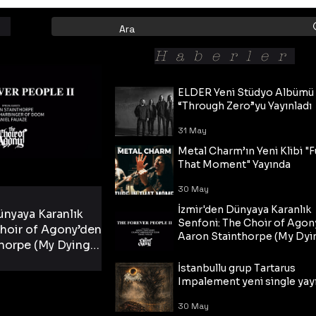
Haberler
ELDER Yeni Stüdyo Albümü
“Through Zero”yu Yayınladı
31 May
Metal Charm’ın Yeni Klibi "F
That Moment" Yayında
30 May
İzmir'den Dünyaya Karanlık
ünyaya Karanlık
Senfoni: The Choir of Agon
hoir of Agony’den
Aaron Stainthorpe (My Dyi
horpe (My Dying
Bride) ve The Cross Eşliğin
 Cross Eşliğinde
30 May
Tekli!
İstanbullu grup Tartarus
i Tekli!
Impalement yeni single yayı
30 May