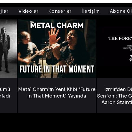
jlar
Videolar
Konserler
İletişim
Abone Ol
bümü
Metal Charm’ın Yeni Klibi "Future
İzmir'den D
nladı
in That Moment" Yayında
Senfoni: The C
Aaron Staint
Bride) ve The
Yen