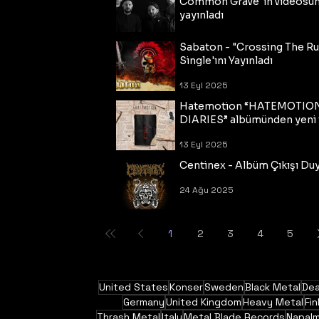
Common Grave"ın videosu
yayınladı
14 Eyl 2025
Sabaton - "Crossing The R
Single'ını Yayınladı
13 Eyl 2025
Hatemotion “HATEMOTIO
DIARIES” albümünden yeni t
13 Eyl 2025
Centinex - Albüm Çıkışı Du
24 Ağu 2025
1
2
3
4
5
United States
Konser
Sweden
Black Metal
Dea
Germany
United Kingdom
Heavy Metal
Fin
Thrash Metal
Italy
Metal Blade Records
Napal