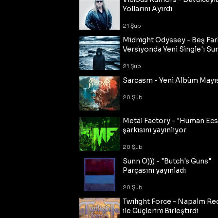
Yollarını Ayırdı
21 Şub
Midnight Odyssey - Beş Fark
Versiyonda Yeni Single'ı Su
21 Şub
Sarcasm - Yeni Albüm Mayı
20 Şub
Metal Factory - "Human Ecs
şarkısını yayınlıyor
20 Şub
Sunn O))) - "Butch's Guns"
Parçasını yayınladı
20 Şub
Twilight Force - Napalm Re
ile Güçlerini Birleştirdi