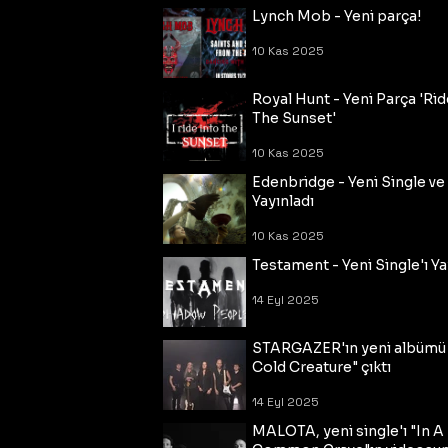
Lynch Mob - Yeni parça!
10 Kas 2025
Royal Hunt - Yeni Parça 'Rid
The Sunset'
10 Kas 2025
Edenbridge - Yeni Single ve
Yayınladı
10 Kas 2025
Testament - Yeni Single'ı Ya
14 Eyl 2025
STARGAZER'ın yeni albümü
Cold Creature" çıktı
14 Eyl 2025
MALOTA, yeni single'ı "In A