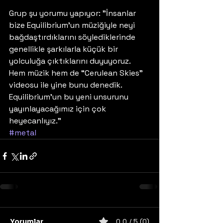
Grup şu yorumu yapıyor: ”İnsanlar 
bize Equilibrium’un müziğiyle neyi 
bağdaştırdıklarını söylediklerinde 
genellikle şarkılarla küçük bir 
yolculuğa çıktıklarını duyuyoruz. 
Hem müzik hem de “Cerulean Skies” 
videosu ile yine bunu denedik. 
Equilibrium’un bu yeni unsurunu 
yayınlayacağımız için çok 
heyecanlıyız.”
#metal
Yorumlar
0.0 / 5 (0)