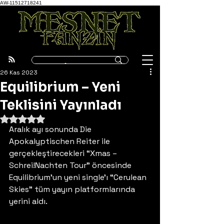
AW-11512718241
26 Kas 2023
Equilibrium – Yeni
Teklisini Yayınladı
5 üzerinden NaN yıldız
Aralık ayı sonunda Die 
Apokalyptischen Reiter ile 
gerçekleştirecekleri “Xmas – 
Schrei!Nachten Tour” öncesinde 
Equilibrium’un yeni single’ı “Cerulean 
Skies” tüm yayın platformlarında 
yerini aldı. 