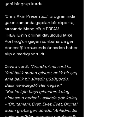
yeni bir grup kurdu.
'Chris Akin Presents...' programında 
yakın zamanda yapılan bir röportaj 
sırasında Mangini'ye DREAM 
THEATER'ın orijinal davulcusu Mike 
Portnoy'un geçen sonbaharda geri 
döneceği konusunda önceden haber 
alıp almadığı soruldu.
Cevap verdi: 
"Anında. Ama sanki... 
Yani balık sudan çıkıyor, anlık bir şey 
ama balık bir süredir yüzüyordu. 
Balık neredeydi? Her neyse."
"Benim için başa çıkmanın kolay 
olmasının nedeni - aslında çok kolay 
- 'Oh, tamam. Evet. Evet. Evet. Orijinal 
adam gruba geri döndü.' Anladım. Bir 
açılır menüden geçmem gerekmedi; 