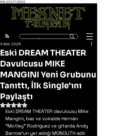
AW-11512718241
3 Mar 2025
Eski DREAM THEATER
Davulcusu MIKE
MANGINI Yeni Grubunu
Tanıttı, İlk Single'ını
Paylaştı
5 üzerinden NaN yıldız
Eski DREAM THEATER davulcusu Mike 
Mangini, bas ve vokalde Hernán 
"Motley" Rodríguez ve gitarda Andy 
Barrow'un yer aldığı MONOLITH adlı 