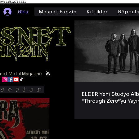
AW-11512718241
Giriş
Mesnet Fanzin
Kritikler
Röporta
net Metal Magazine
serler
ELDER Yeni Stüdyo Al
“Through Zero”yu Yayı