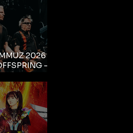
EMMUZ 2026 –
OFFSPRING –
ul, Life Park