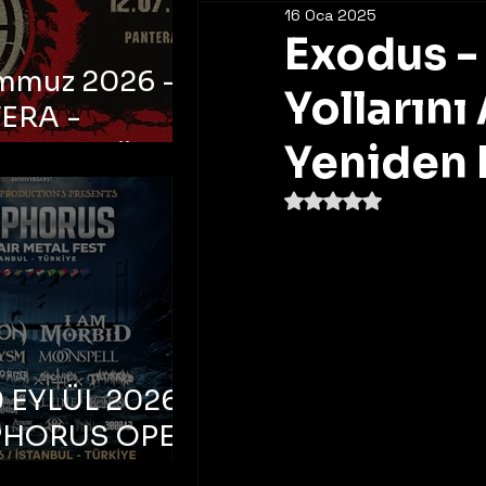
16 Oca 2025
Exodus - 
emmuz 2026 -
Yollarını
ERA -
bul, Ataköy
Yeniden 
a Arena
5 üzerinden NaN yıldı
 EYLÜL 2026 –
PHORUS OPEN
METAL FEST