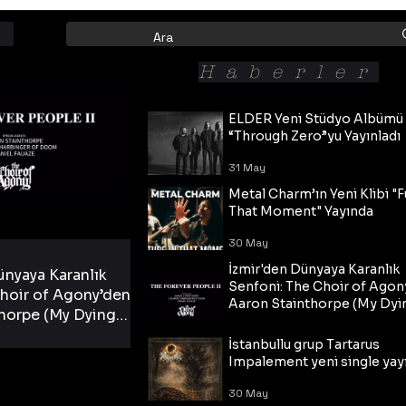
Haberler
ELDER Yeni Stüdyo Albümü
“Through Zero”yu Yayınladı
31 May
Metal Charm’ın Yeni Klibi "F
That Moment" Yayında
30 May
İzmir'den Dünyaya Karanlık
ünyaya Karanlık
Senfoni: The Choir of Agon
hoir of Agony’den
Aaron Stainthorpe (My Dyi
horpe (My Dying
Bride) ve The Cross Eşliğin
 Cross Eşliğinde
30 May
Tekli!
İstanbullu grup Tartarus
i Tekli!
Impalement yeni single yayı
30 May