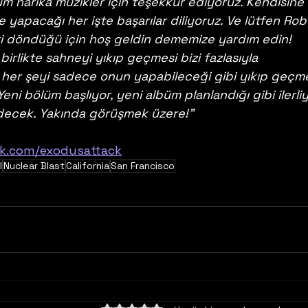
üm harika müzikler için teşekkür ediyoruz. Kendisine 
e yapacağı her işte başarılar diliyoruz. Ve lütfen Rob
i döndüğü için hoş geldin dememize yardım edin! 
birlikte sahneyi yıkıp geçmesi bizi fazlasıyla 
 her şeyi sadece onun yapabileceği gibi yıkıp geçme
Yeni bölüm başlıyor, yeni albüm planlandığı gibi ilerliy
decek. Yakında görüşmek üzere!"
ok.com/exodusattack
l
Nuclear Blast
California
San Francisco