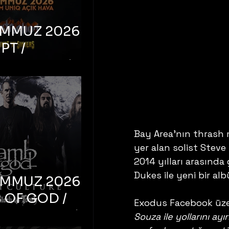
EMMUZ 2026 –
PT /
RUCTION /
S ‘N’
RS – İstanbul,
mum Uniq
hava
Bay Area'nın thrash 
yer alan solist Steve 
2014 yılları arasınd
Dukes ile yeni bir a
EMMUZ 2026 –
 OF GOD /
Exodus Facebook üzer
T CULTURE /
Souza ile yollarını ayır