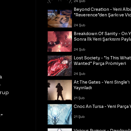
24 Şub
Beyond Creation - Yeni Alb
"Reverence"den Şarkı ve Vi
24 Şub
Breakdown Of Sanity - On Y
Sonra İlk Yeni Şarkısını Payl
24 Şub
Lost Society - "Is This Wha
Wanted" Parça Prömiyeri
24 Şub
a 
At The Gates - Yeni Single'ı
-
Yayınladı
rup 
21 Şub
Cnoc An Tursa - Yeni Parça 
" 
21 Şub
Vicious Rumors - Davulcuyl