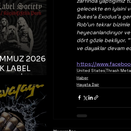
K TOOTH –
zarfında yaptığımız t
gelecekte en iyisini v
bul, Bonus
Dukes'a Exodus'a ger
orman
Rob'un tekrar bizimle 
heyecanlandırıyor ve
dört gözle bekliyor. "
ve dayaklar devam e
EMMUZ 2026 –
https://www.facebo
K LABEL
United States
Thrash Meta
TY – İstanbul,
Haber
Hayata Dair
çiftlik Park