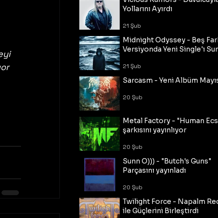
Yollarını Ayırdı
 
21 Şub
Midnight Odyssey - Beş Fark
Versiyonda Yeni Single'ı Su
yi 
or 
21 Şub
Sarcasm - Yeni Albüm Mayı
20 Şub
Metal Factory - "Human Ecs
şarkısını yayınlıyor
20 Şub
Sunn O))) - "Butch's Guns"
Parçasını yayınladı
20 Şub
Twilight Force - Napalm Re
ile Güçlerini Birleştirdi