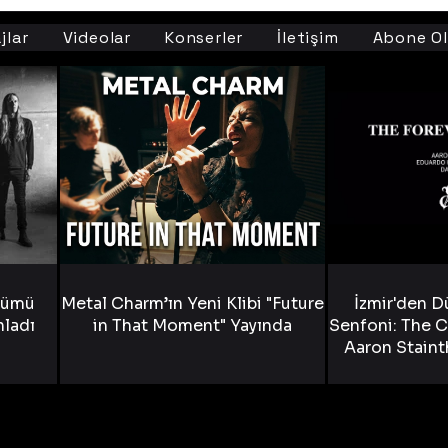
jlar
Videolar
Konserler
İletişim
Abone Ol
bümü
Metal Charm’ın Yeni Klibi "Future
İzmir'den D
nladı
in That Moment" Yayında
Senfoni: The C
Aaron Staint
Bride) ve The
Yen