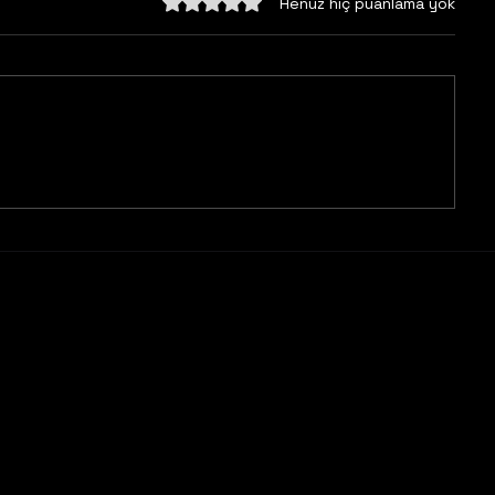
5 üzerinden 0 yıldız
Henüz hiç puanlama yok