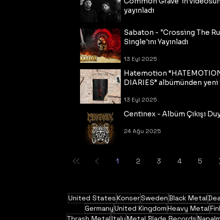
Common Grave"ın videosu
yayınladı
14 Eyl 2025
Sabaton - "Crossing The R
Single'ını Yayınladı
13 Eyl 2025
Hatemotion “HATEMOTIO
DIARIES” albümünden yeni t
13 Eyl 2025
Centinex - Albüm Çıkışı Du
24 Ağu 2025
1
2
3
4
5
United States
Konser
Sweden
Black Metal
Dea
Germany
United Kingdom
Heavy Metal
Fin
Thrash Metal
Italy
Metal Blade Records
Napal