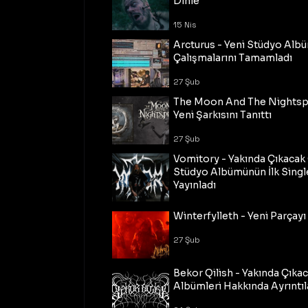
Dinle
15 Nis
Arcturus - Yeni Stüdyo Al
Çalışmalarını Tamamladı
27 Şub
The Moon And The Nightspi
Yeni Şarkısını Tanıttı
27 Şub
Vomitory - Yakında Çıkaca
Stüdyo Albümünün İlk Single
Yayınladı
27 Şub
Winterfylleth - Yeni Parçayı 
27 Şub
Bekor Qilish - Yakında Çıka
Albümleri Hakkında Ayrıntıl