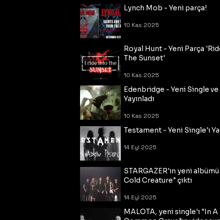
Lynch Mob - Yeni parça!
10 Kas 2025
Royal Hunt - Yeni Parça 'Rid
The Sunset'
10 Kas 2025
Edenbridge - Yeni Single ve
Yayınladı
10 Kas 2025
Testament - Yeni Single'ı Ya
14 Eyl 2025
STARGAZER'ın yeni albümü
Cold Creature" çıktı
14 Eyl 2025
MALOTA, yeni single'ı "In A