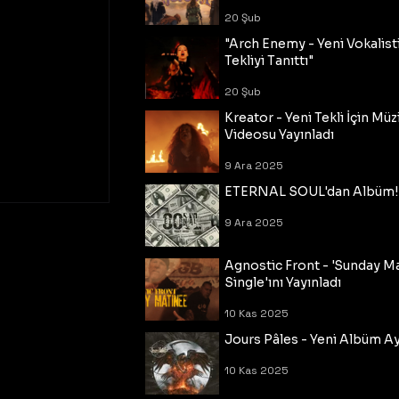
20 Şub
"Arch Enemy - Yeni Vokalisti
Tekliyi Tanıttı"
20 Şub
Kreator - Yeni Tekli İçin Müz
Videosu Yayınladı
9 Ara 2025
ETERNAL SOUL'dan Albüm!
9 Ara 2025
Agnostic Front - 'Sunday M
Single'ını Yayınladı
10 Kas 2025
Jours Pâles - Yeni Albüm Ayr
10 Kas 2025