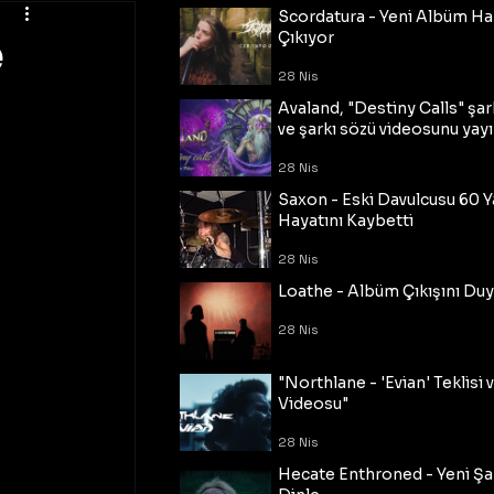
Scordatura - Yeni Albüm Ha
e
Çıkıyor
28 Nis
Avaland, "Destiny Calls" şar
ve şarkı sözü videosunu yayı
28 Nis
Saxon - Eski Davulcusu 60 
Hayatını Kaybetti
28 Nis
Loathe - Albüm Çıkışını Du
28 Nis
"Northlane - 'Evian' Teklisi 
Videosu"
28 Nis
Hecate Enthroned - Yeni Şar