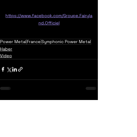
https://www.facebook.com/Groupe.Fairyla
nd.Officiel
Power Metal
France
Symphonic Power Metal
Haber
Video
Yorumlar
0.0 / 5 (0)
Yorum yapın ve puanlayın...