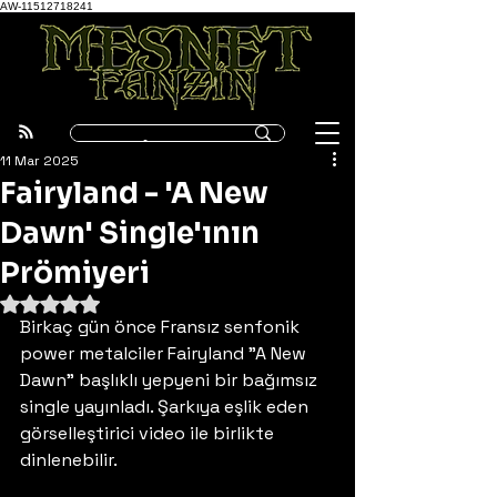
AW-11512718241
11 Mar 2025
Fairyland - 'A New
Dawn' Single'ının
Prömiyeri
5 üzerinden NaN yıldız
Birkaç gün önce Fransız senfonik 
power metalciler Fairyland "A New 
Dawn" başlıklı yepyeni bir bağımsız 
single yayınladı. Şarkıya eşlik eden 
görselleştirici video ile birlikte 
dinlenebilir.