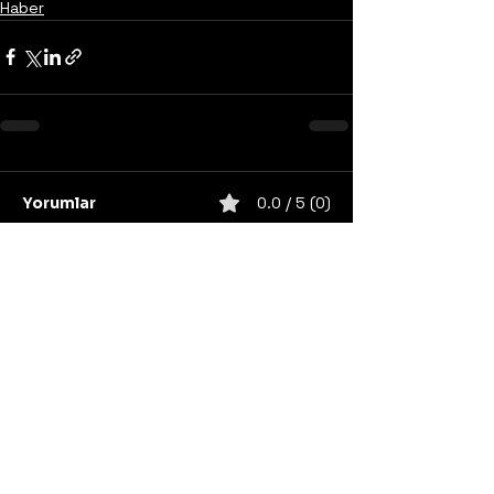
Haber
Yorumlar
0.0 / 5 (0)
Yorum yapın ve puanlayın...
United States
Konser
Sweden
Black Metal
Death Metal
Germany
United Kingdom
Heavy Metal
Finland
Thrash Metal
Italy
Napalm Records