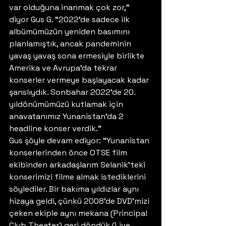
var olduğuna inanmak çok zor,” 
diyor Gus G. “2022’de sadece ilk 
albümümüzün yeniden basımını 
planlamıştık, ancak pandeminin 
yavaş yavaş sona ermesiyle birlikte 
Amerika ve Avrupa’da tekrar 
konserler vermeye başlayacak kadar 
şanslıydık. Sonbahar 2022’de 20. 
yıldönümümüzü kutlamak için 
anavatanımız Yunanistan’da 2 
headline konser verdik.” 
Gus şöyle devam ediyor: “Yunanistan 
konserlerinden önce OTSE film 
ekibinden arkadaşlarım Selanik’teki 
konserimizi filme almak istediklerini 
söylediler. Bir bakıma yıldızlar aynı 
hizaya geldi, çünkü 2008’de DVD’mizi 
çeken ekiple aynı mekana (Principal 
Club Theater) geri döndük (Live 