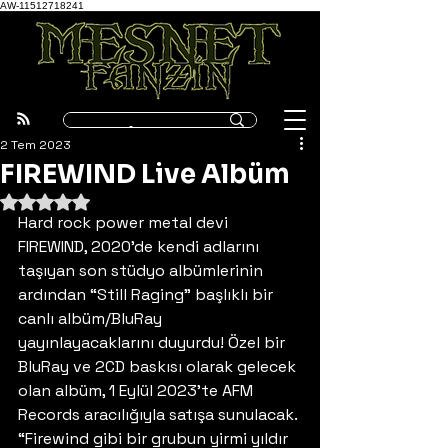
AW-11512718241
2 Tem 2023
FIREWIND Live Albüm
5 üzerinden NaN yıldız
Hard rock power metal devi 
FIREWIND, 2020’de kendi adlarını 
taşıyan son stüdyo albümlerinin 
ardından “Still Raging” başlıklı bir 
canlı albüm/BluRay 
yayınlayacaklarını duyurdu! Özel bir 
BluRay ve 2CD baskısı olarak gelecek 
olan albüm, 1 Eylül 2023’te AFM 
Records aracılığıyla satışa sunulacak. 
“Firewind gibi bir grubun yirmi yıldır 