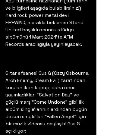
ABD turnesine hazırlanan (tüm tarih 
ve bilgileri aşağıda bulabilirsiniz!) 
hard rock power metal devi 
FIREWIND, merakla beklenen Stand 
United başlıklı onuncu stüdyo 
albümünü 1 Mart 2024’te AFM 
Records aracılığıyla yayınlayacak.
Gitar efsanesi Gus G (Ozzy Osbourne, 
Arch Enemy, Dream Evil) tarafından 
kurulan ikonik grup, daha önce 
yayınladıkları “Salvation Day” ve 
güçlü marş “Come Undone” gibi ilk 
albüm single’larının ardından bugün 
de son single’ları “Fallen Angel” için 
bir müzik videosu paylaştı! Gus G 
açıklıyor: 