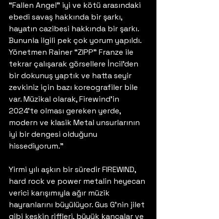
“Fallen Angel” iyi ve kötü arasındaki 
ebedi savaş hakkında bir şarkı, 
hayatın cazibesi hakkında bir şarkı. 
Bununla ilgili pek çok yorum yapıldı. 
Yönetmen Rainer “ZIPP” Franze ile 
tekrar çalışarak görsellere İncil’den 
bir dokunuş yaptık ve hatta seyir 
zevkiniz için bazı koreografiler bile 
var. Müzikal olarak, Firewind’in 
2024’te olması gereken yerde, 
modern ve klasik Metal unsurlarının 
iyi bir dengesi olduğunu 
hissediyorum.” 
Yirmi yılı aşkın bir süredir FIREWIND, 
hard rock ve power metalin heyecan 
verici karışımıyla ağır müzik 
hayranlarını büyülüyor. Gus G’nin jilet 
gibi keskin riffleri, büyük kancalar ve 