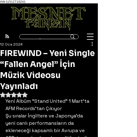
AW-11512718241
12 Oca 2024
FIREWIND – Yeni Single
“Fallen Angel” İçin
Müzik Videosu
Yayınladı
5 üzerinden NaN yıldız
Yeni Albüm “Stand United” 1 Mart’ta 
AFM Records’tan Çıkıyor 
Şu sıralar İngiltere ve Japonya’da 
yeni canlı performansların da 
ekleneceği kapsamlı bir Avrupa ve 