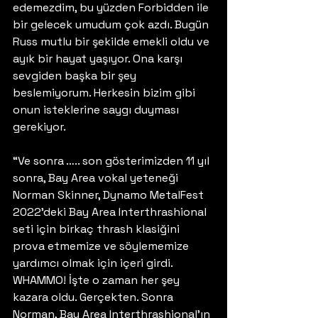
edemezdim, bu yüzden Forbidden ile 
bir gelecek umudum çok azdı. Bugün 
Russ mutlu bir şekilde emekli oldu ve 
ayık bir hayat yaşıyor. Ona karşı 
sevgiden başka bir şey 
beslemiyorum. Herkesin bizim gibi 
onun isteklerine saygı duyması 
gerekiyor.
“Ve sonra ….. son gösterimizden 11 yıl 
sonra, Bay Area vokal yeteneği 
Norman Skinner, Dynamo MetalFest 
2022’deki Bay Area Interthrashional 
seti için birkaç thrash klasiğini 
prova etmemize ve söylememize 
yardımcı olmak için içeri girdi. 
WHAMMO! İşte o zaman her şey 
kazara oldu. Gerçekten. Sonra 
Norman, Bay Area Interthrashional’ın 