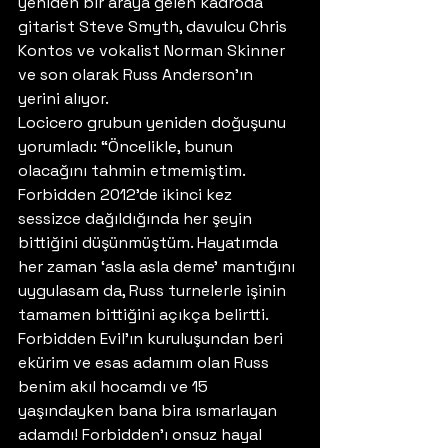
yeniden bir araya gelen kadroda 
gitarist Steve Smyth, davulcu Chris 
Kontos ve vokalist Norman Skinner 
ve son olarak Russ Anderson’ın 
yerini alıyor. 
Locicero grubun yeniden doğuşunu 
yorumladı: “Öncelikle, bunun 
olacağını tahmin etmemiştim. 
Forbidden 2012’de ikinci kez 
sessizce dağıldığında her şeyin 
bittiğini düşünmüştüm. Hayatımda 
her zaman ‘asla asla deme’ mantığını 
uygulasam da, Russ turnelerle işinin 
tamamen bittiğini açıkça belirtti. 
Forbidden Evil’ın kuruluşundan beri 
ekürim ve esas adamım olan Russ 
benim akıl hocamdı ve 15 
yaşındayken bana bira ısmarlayan 
adamdı! Forbidden’ı onsuz hayal 