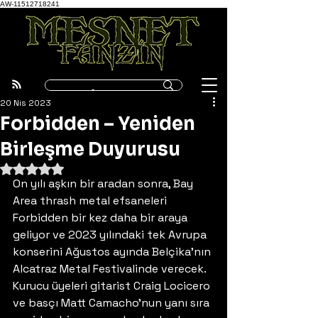
AW-11512718241
20 Nis 2023
Forbidden – Yeniden
Birleşme Duyurusu
5 üzerinden NaN yıldız
On yılı aşkın bir aradan sonra, Bay 
Area thrash metal efsaneleri 
Forbidden bir kez daha bir araya 
geliyor ve 2023 yılındaki tek Avrupa 
konserini Ağustos ayında Belçika’nın 
Alcatraz Metal Festivalinde verecek. 
Kurucu üyeleri gitarist Craig Locicero 
ve basçı Matt Camacho’nun yanı sıra 