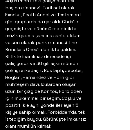
Adjustment’taki çalışmaları tek 
başına efsanevi. Tarihsel olarak 
Exodus, Death Angel ve Testament 
gibi gruplarda da yer aldı. Chris’le 
geçmişte ve günümüzde birlikte 
müzik yapma şansına sahip oldum 
ve son olarak punk efsanesi The 
Boneless Ones’la birlikte çaldım. 
Birlikte inanılmaz derecede iyi 
çalışıyoruz ve 30 yılı aşkın süredir 
çok iyi arkadaşız. Bostaph, Jacobs, 
Hoglan, Hernandez ve Horn gibi 
muhteşem davulculardan oluşan 
uzun bir çizgide Kontos, Forbidden 
için mükemmel bir seçim. Coşku ve 
pozitiflikle aynı yönde ilerleyen 5 
kişiye sahip olmak. Forbidden’da tek 
istediğim buydu. Görünüşte imkansız 
olanı mümkün kılmak.