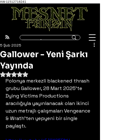
AW-11512718241
5 Şub 2025
Gallower - Yeni Şarkı
Yayında
5 üzerinden NaN yıldız
Polonya merkezli blackened thrash 
grubu Gallower, 28 Mart 2025'te 
Dying Victims Productions 
aracılığıyla yayınlanacak olan ikinci 
uzun metrajlı çalışmaları Vengeance 
& Wrath'ten yepyeni bir single 
paylaştı.