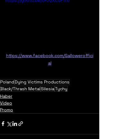
https://youtu.be/cFJQXC5F1tU
https://www.facebook.com/Galloweroffici
al
Poland
Dying Victims Productions
Black/Thrash Metal
Silesia
Tychy
Haber
Video
Promo