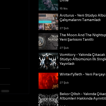
Dinle
15 Nis
Arcturus - Yeni Stüdyo Al
Çalışmalarını Tamamladı
27 Şub
The Moon And The Nightspi
Yeni Şarkısını Tanıttı
27 Şub
Vomitory - Yakında Çıkaca
Stüdyo Albümünün İlk Single
Yayınladı
27 Şub
Winterfylleth - Yeni Parçayı 
27 Şub
Bekor Qilish - Yakında Çıka
Albümleri Hakkında Ayrıntıl