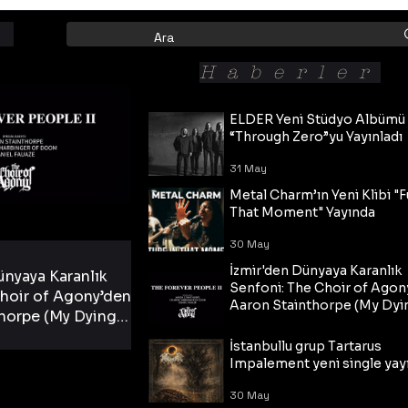
Haberler
ELDER Yeni Stüdyo Albümü
“Through Zero”yu Yayınladı
31 May
Metal Charm’ın Yeni Klibi "F
That Moment" Yayında
30 May
İzmir'den Dünyaya Karanlık
ünyaya Karanlık
Senfoni: The Choir of Agon
hoir of Agony’den
Aaron Stainthorpe (My Dyi
horpe (My Dying
Bride) ve The Cross Eşliğin
 Cross Eşliğinde
30 May
Tekli!
İstanbullu grup Tartarus
i Tekli!
Impalement yeni single yayı
30 May