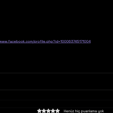
/www.facebook.com/profile.php?id=100063745171004
5 üzerinden 0 yıldız
Henüz hiç puanlama yok