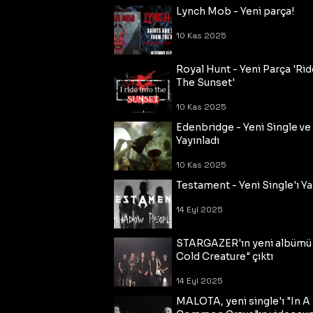
Lynch Mob - Yeni parça!
10 Kas 2025
Royal Hunt - Yeni Parça 'Rid
The Sunset'
10 Kas 2025
Edenbridge - Yeni Single ve
Yayınladı
10 Kas 2025
Testament - Yeni Single'ı Ya
14 Eyl 2025
STARGAZER'ın yeni albümü
Cold Creature" çıktı
14 Eyl 2025
MALOTA, yeni single'ı "In A