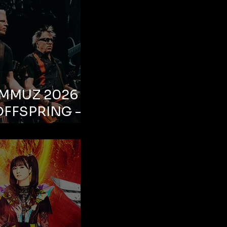
EMMUZ 2026 –
OFFSPRING –
ul, Life Park