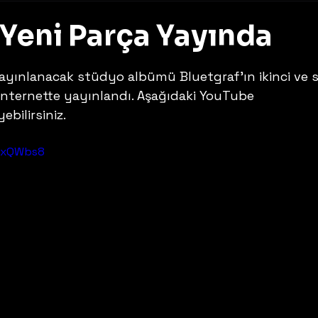
 Yeni Parça Yayında
z
yınlanacak stüdyo albümü Bluetgraf'ın ikinci ve 
internette yayınlandı. Aşağıdaki YouTube 
bilirsiniz.
r2xQWbs8