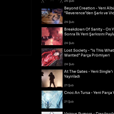
24 Şub
Beyond Creation - Yeni Alb
"Reverence"den Şarkı ve Vi
24 Şub
Breakdown Of Sanity - On Y
Sonra İlk Yeni Şarkısını Payl
24 Şub
Lost Society - "Is This Wha
Wanted" Parça Prömiyeri
24 Şub
At The Gates - Yeni Single'ı
Yayınladı
21 Şub
Cnoc An Tursa - Yeni Parça 
21 Şub
Vicious Rumors - Davulcuyl