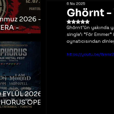
6 Nis 2025
Ghörnt -
emmuz 2026 -
5 üzerinden NaN yıldı
ERA -
Ghörnt'ün yakında ya
single'ı "För Emmer" 
bul, Ataköy
oynatıcısından dinleye
a Arena
https://youtu.be/Wwn
 EYLÜL 2026 –
PHORUS OPEN
METAL FEST