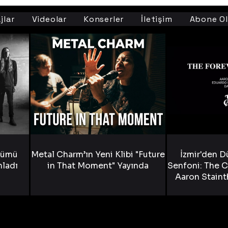
jlar
Videolar
Konserler
İletişim
Abone Ol
bümü
Metal Charm’ın Yeni Klibi "Future
İzmir'den D
nladı
in That Moment" Yayında
Senfoni: The C
Aaron Staint
Bride) ve The
Yen