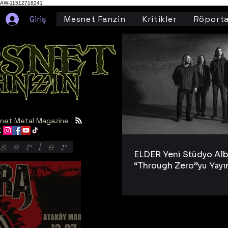
AW-11512718241
Giriş
Mesnet Fanzin
Kritikler
Röporta
net Metal Magazine
serler
ELDER Yeni Stüdyo Al
“Through Zero”yu Yayı