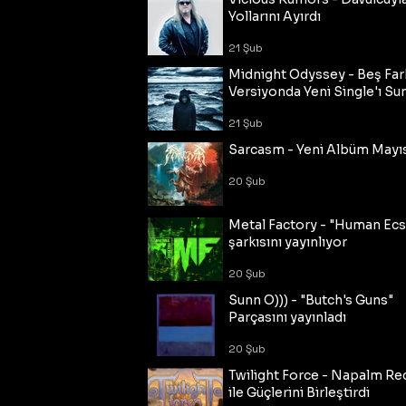
Yollarını Ayırdı
21 Şub
Midnight Odyssey - Beş Fark
Versiyonda Yeni Single'ı Su
21 Şub
Sarcasm - Yeni Albüm Mayı
20 Şub
Metal Factory - "Human Ecs
şarkısını yayınlıyor
20 Şub
Sunn O))) - "Butch's Guns"
Parçasını yayınladı
20 Şub
Twilight Force - Napalm Re
ile Güçlerini Birleştirdi