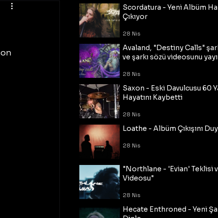
Scordatura - Yeni Albüm Ha
Çıkıyor
28 Nis
Avaland, "Destiny Calls" şar
son 
ve şarkı sözü videosunu yayı
28 Nis
Saxon - Eski Davulcusu 60 
Hayatını Kaybetti
28 Nis
Loathe - Albüm Çıkışını Du
28 Nis
"Northlane - 'Evian' Teklisi 
Videosu"
28 Nis
Hecate Enthroned - Yeni Şar