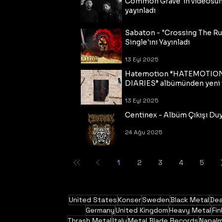
Common Grave"ın videosu
yayınladı
14 Eyl 2025
Sabaton - "Crossing The R
Single'ını Yayınladı
13 Eyl 2025
Hatemotion “HATEMOTIO
DIARIES” albümünden yeni t
13 Eyl 2025
Centinex - Albüm Çıkışı Du
24 Ağu 2025
1
2
3
4
5
United States
Konser
Sweden
Black Metal
Dea
Germany
United Kingdom
Heavy Metal
Fin
Thrash Metal
Italy
Metal Blade Records
Napal