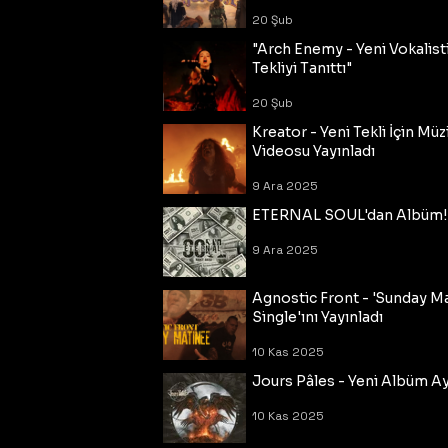
20 Şub
"Arch Enemy - Yeni Vokalisti
Tekliyi Tanıttı"
20 Şub
Kreator - Yeni Tekli İçin Müz
Videosu Yayınladı
9 Ara 2025
ETERNAL SOUL'dan Albüm!
9 Ara 2025
Agnostic Front - 'Sunday M
Single'ını Yayınladı
10 Kas 2025
Jours Pâles - Yeni Albüm Ayr
10 Kas 2025