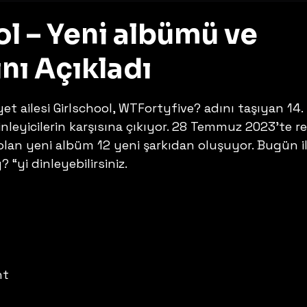
ol – Yeni albümü ve
nı Açıkladı
z
iyet ailesi Girlschool, WTFortyfive? adını taşıyan 14. 
leyicilerin karşısına çıkıyor. 28 Temmuz 2023’te r
olan yeni albüm 12 yeni şarkıdan oluşuyor. Bugün il
 “yi dinleyebilirsiniz. 
ht