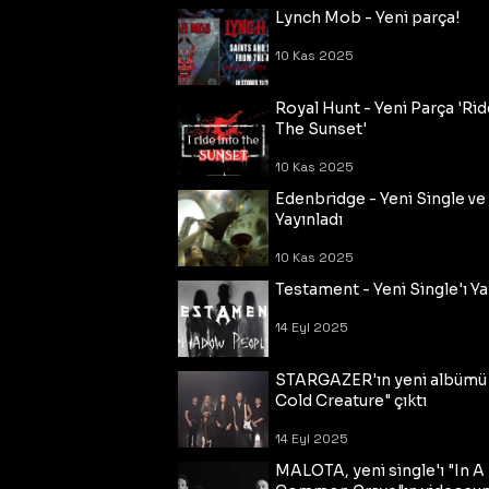
Lynch Mob - Yeni parça!
10 Kas 2025
Royal Hunt - Yeni Parça 'Rid
The Sunset'
10 Kas 2025
Edenbridge - Yeni Single ve
Yayınladı
10 Kas 2025
Testament - Yeni Single'ı Ya
14 Eyl 2025
STARGAZER'ın yeni albümü
Cold Creature" çıktı
14 Eyl 2025
MALOTA, yeni single'ı "In A