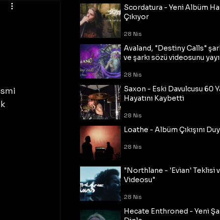
Scordatura - Yeni Albüm Ha
Çıkıyor
28 Nis
Avaland, "Destiny Calls" şar
ve şarkı sözü videosunu yayı
28 Nis
Saxon - Eski Davulcusu 60 
esmi 
Hayatını Kaybetti
k 
28 Nis
Loathe - Albüm Çıkışını Du
28 Nis
"Northlane - 'Evian' Teklisi 
Videosu"
28 Nis
Hecate Enthroned - Yeni Şar