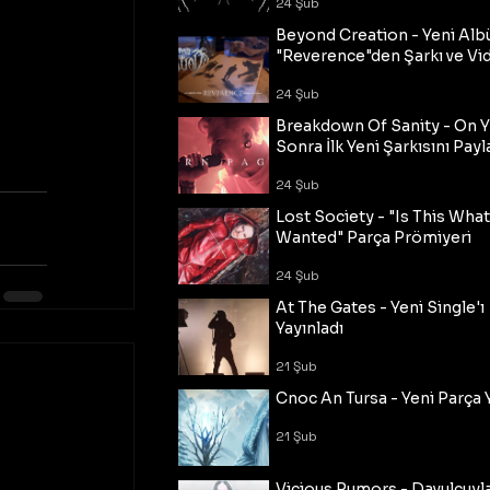
24 Şub
Beyond Creation - Yeni Alb
"Reverence"den Şarkı ve Vi
24 Şub
Breakdown Of Sanity - On Y
Sonra İlk Yeni Şarkısını Payl
24 Şub
Lost Society - "Is This Wha
Wanted" Parça Prömiyeri
24 Şub
At The Gates - Yeni Single'ı
Yayınladı
21 Şub
Cnoc An Tursa - Yeni Parça 
21 Şub
Vicious Rumors - Davulcuyl