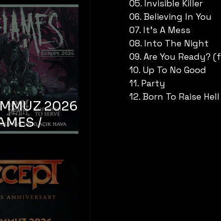
05. Invisible Killer
06. Believing In You
07. It’s A Mess
08. Into The Night
09. Are You Ready? (
10. Up To No Good
11. Party
12. Born To Raise Hel
EMMUZ 2026 –
AMES /
LM DEATH /
OYED TO
 – İstanbul,
mum Uniq
hava