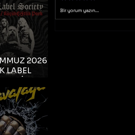
K TOOTH –
bul, Bonus
Bir yorum yazın...
orman
EMMUZ 2026 –
K LABEL
TY – İstanbul,
çiftlik Park