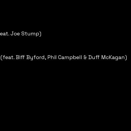
feat. Joe Stump)
l (feat. Biff Byford, Phil Campbell & Duff McKagan) 