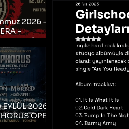
26 Nis 2023
Girlscho
emmuz 2026 -
Detayları
ERA -
5 üzerinden NaN yıldı
bul, Ataköy
İngiliz hard rock kral
a Arena
stüdyo albümüyle din
olarak yayınlanacak 
single “Are You Ready?
Album tracklist:
01. It Is What It Is
 EYLÜL 2026 –
02. Cold Dark Heart
PHORUS OPEN
03. Bump In The Nig
04. Barmy Army
METAL FEST