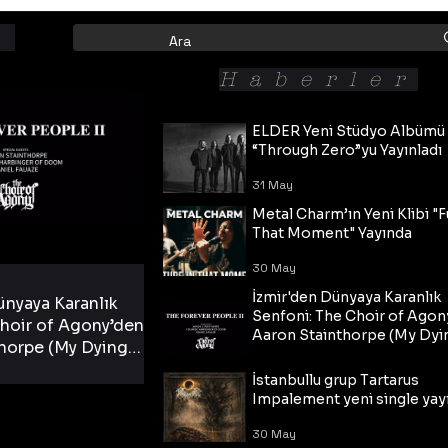
Haberler
ELDER Yeni Stüdyo Albümü
“Through Zero”yu Yayınladı
31 May
Metal Charm’ın Yeni Klibi "F
That Moment" Yayında
30 May
İzmir'den Dünyaya Karanlık
ünyaya Karanlık
Senfoni: The Choir of Agon
hoir of Agony’den
Aaron Stainthorpe (My Dyi
horpe (My Dying
Bride) ve The Cross Eşliğin
 Cross Eşliğinde
30 May
Tekli!
İstanbullu grup Tartarus
i Tekli!
Impalement yeni single yayı
30 May