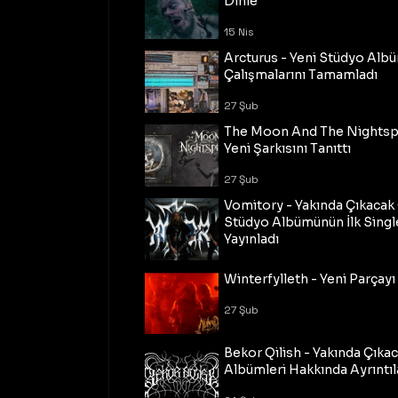
Dinle
15 Nis
Arcturus - Yeni Stüdyo Al
Çalışmalarını Tamamladı
27 Şub
The Moon And The Nightspi
Yeni Şarkısını Tanıttı
27 Şub
Vomitory - Yakında Çıkaca
Stüdyo Albümünün İlk Single
Yayınladı
27 Şub
Winterfylleth - Yeni Parçayı 
27 Şub
Bekor Qilish - Yakında Çıka
Albümleri Hakkında Ayrıntıl