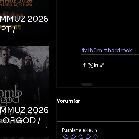
EMMUZ 2026 –
PT /
RUCTION /
S ‘N’
#albüm
#hardrock
RS – İstanbul,
mum Uniq
hava
Yorumlar
EMMUZ 2026 –
 OF GOD /
T CULTURE /
Puanlama ekleyin