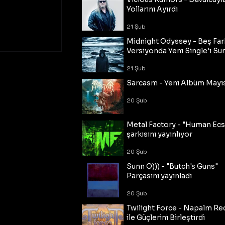
Yollarını Ayırdı
21 Şub
Midnight Odyssey - Beş Fark
Versiyonda Yeni Single'ı Su
21 Şub
Sarcasm - Yeni Albüm Mayı
20 Şub
Metal Factory - "Human Ecs
şarkısını yayınlıyor
20 Şub
Sunn O))) - "Butch's Guns"
Parçasını yayınladı
20 Şub
Twilight Force - Napalm Re
ile Güçlerini Birleştirdi