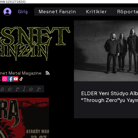
AW-11512718241
Giriş
Mesnet Fanzin
Kritikler
Röporta
net Metal Magazine
serler
ELDER Yeni Stüdyo Al
“Through Zero”yu Yayı