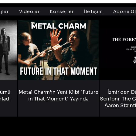
jlar
Videolar
Konserler
İletişim
Abone Ol
bümü
Metal Charm’ın Yeni Klibi "Future
İzmir'den D
nladı
in That Moment" Yayında
Senfoni: The C
Aaron Staint
Bride) ve The
Yen