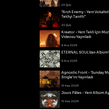
20 Şub
"Arch Enemy - Yeni Vokalisti
Tekliyi Tanıttı"
20 Şub
Kreator - Yeni Tekli İçin Müz
Videosu Yayınladı
9 Ara 2025
ETERNAL SOUL'dan Albüm!
9 Ara 2025
Agnostic Front - 'Sunday M
Single'ını Yayınladı
10 Kas 2025
Jours Pâles - Yeni Albüm Ayr
10 Kas 2025