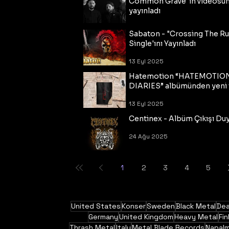
Common Grave"ın videosu
yayınladı
14 Eyl 2025
Sabaton - "Crossing The R
Single'ını Yayınladı
13 Eyl 2025
Hatemotion “HATEMOTIO
DIARIES” albümünden yeni t
13 Eyl 2025
Centinex - Albüm Çıkışı Du
24 Ağu 2025
1
2
3
4
5
United States
Konser
Sweden
Black Metal
Dea
Germany
United Kingdom
Heavy Metal
Fin
Thrash Metal
Italy
Metal Blade Records
Napal