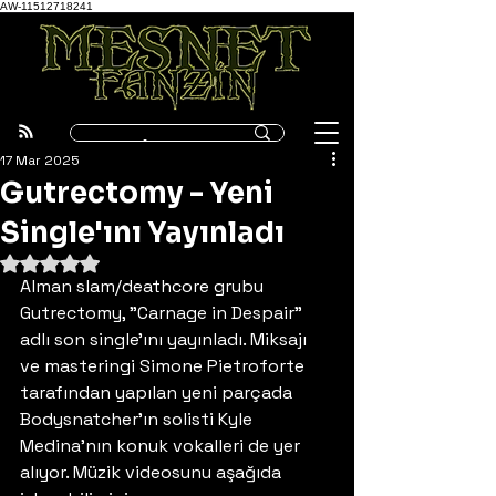
AW-11512718241
17 Mar 2025
Gutrectomy - Yeni
Single'ını Yayınladı
5 üzerinden NaN yıldız
Alman slam/deathcore grubu 
Gutrectomy, "Carnage in Despair" 
adlı son single'ını yayınladı. Miksajı 
ve masteringi Simone Pietroforte 
tarafından yapılan yeni parçada 
Bodysnatcher'ın solisti Kyle 
Medina'nın konuk vokalleri de yer 
alıyor. Müzik videosunu aşağıda 