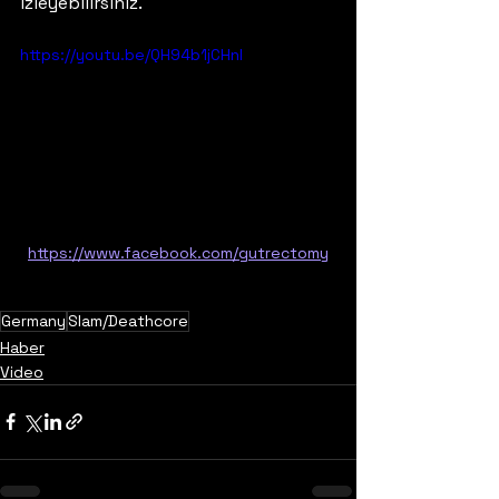
izleyebilirsiniz.
https://youtu.be/QH94b1jCHnI
https://www.facebook.com/gutrectomy
Germany
Slam/Deathcore
Haber
Video