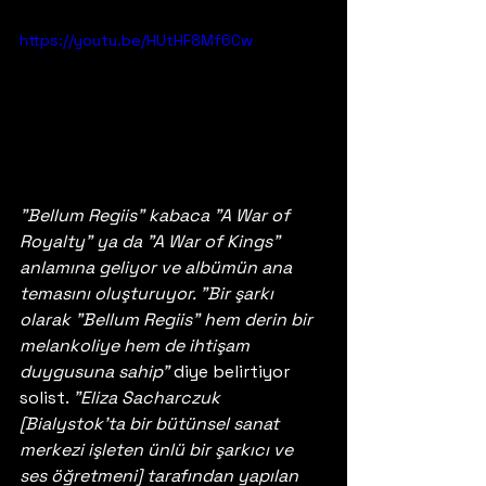
https://youtu.be/HUtHF8Mf6Cw
"Bellum Regiis" kabaca "A War of 
Royalty" ya da "A War of Kings" 
anlamına geliyor ve albümün ana 
temasını oluşturuyor. "Bir şarkı 
olarak "Bellum Regiis" hem derin bir 
melankoliye hem de ihtişam 
duygusuna sahip"
 diye belirtiyor 
solist. 
"Eliza Sacharczuk 
[Bialystok'ta bir bütünsel sanat 
merkezi işleten ünlü bir şarkıcı ve 
ses öğretmeni] tarafından yapılan 