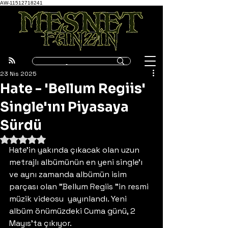
AW-11512718241
23 Nis 2025
Hate - 'Bellum Regiis'
Single'ını Piyasaya
Sürdü
5 üzerinden NaN yıldız
Hate'in yakında çıkacak olan uzun 
metrajlı albümünün en yeni single'ı 
ve aynı zamanda albümün isim 
parçası olan "Bellum Regiis "in resmi 
müzik videosu  yayınlandı. Yeni 
albüm önümüzdeki Cuma günü, 2 
Mayıs'ta çıkıyor.