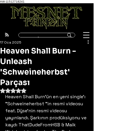
AW-11512718241
17 Oca 2025
Heaven Shall Burn -
Unleash
'Schweineherbst'
Parçası
5 üzerinden NaN yıldız
Heaven Shall Burn'ün en yeni single'ı 
"Schweineherbst "in resmi videosu 
feat. Dÿse'nin resmi videosu 
yayınlandı. Şarkının prodüksiyonu ve 
kaydı ThatDudeFromHSB & Maik 