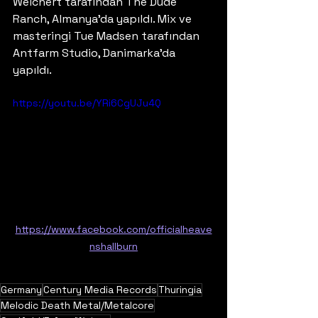
Weichert tarafından The Dude 
Ranch, Almanya'da yapıldı. Mix ve 
masteringi Tue Madsen tarafından 
Antfarm Studio, Danimarka'da 
yapıldı.
https://youtu.be/YRi6CgUJu4Q
https://www.facebook.com/officialheave
nshallburn
Germany
Century Media Records
Thuringia
Melodic Death Metal/Metalcore