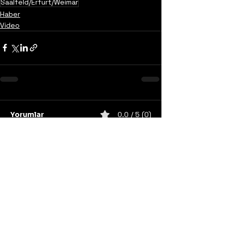
Saalfeld/Erfurt/Weimar
Haber
Video
Yorumlar
0.0 / 5 (0)
Yorum yapın ve puanlayın...
United States
Konser
Sweden
Black Metal
Death Metal
Germany