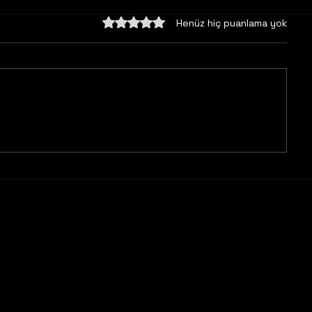
5 üzerinden 0 yıldız
Henüz hiç puanlama yok