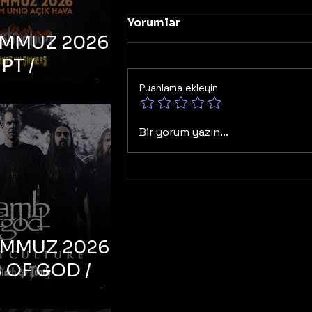
Yorumlar
EMMUZ 2026 –
PT /
RUCTION /
Puanlama ekleyin
S ‘N’
RS – İstanbul,
Bir yorum yazın...
mum Uniq
hava
EMMUZ 2026 –
 OF GOD /
T CULTURE /