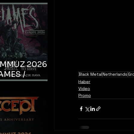
EMMUZ 2026 –
AMES /
Black Metal
Netherlands
Gr
Haber
LM DEATH /
Video
OYED TO
Promo
 – İstanbul,
mum Uniq
hava