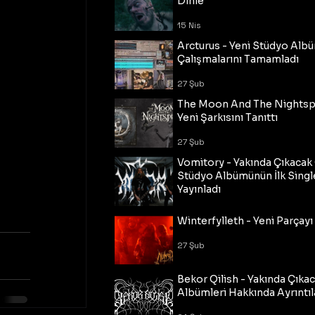
Dinle
15 Nis
Arcturus - Yeni Stüdyo Al
Çalışmalarını Tamamladı
27 Şub
The Moon And The Nightspi
Yeni Şarkısını Tanıttı
27 Şub
Vomitory - Yakında Çıkaca
Stüdyo Albümünün İlk Single
Yayınladı
27 Şub
Winterfylleth - Yeni Parçayı 
27 Şub
Bekor Qilish - Yakında Çıka
Albümleri Hakkında Ayrıntıl