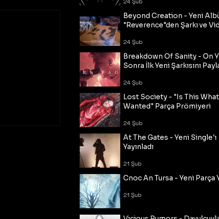
24 Şub
Beyond Creation - Yeni Alb
"Reverence"den Şarkı ve Vi
24 Şub
Breakdown Of Sanity - On Y
Sonra İlk Yeni Şarkısını Payl
24 Şub
Lost Society - "Is This Wha
Wanted" Parça Prömiyeri
24 Şub
At The Gates - Yeni Single'ı
Yayınladı
21 Şub
Cnoc An Tursa - Yeni Parça 
21 Şub
Vicious Rumors - Davulcuyl