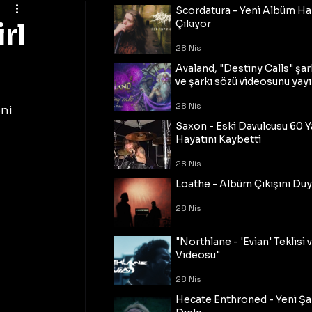
Scordatura - Yeni Albüm Ha
rl
Çıkıyor
28 Nis
Avaland, "Destiny Calls" şar
ve şarkı sözü videosunu yayı
28 Nis
ni 
Saxon - Eski Davulcusu 60 
Hayatını Kaybetti
28 Nis
Loathe - Albüm Çıkışını Du
28 Nis
"Northlane - 'Evian' Teklisi 
Videosu"
28 Nis
Hecate Enthroned - Yeni Şar