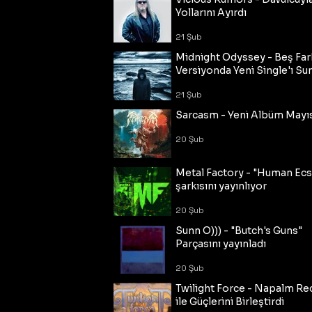
Yollarını Ayırdı
21 Şub
Midnight Odyssey - Beş Fark
Versiyonda Yeni Single'ı Su
21 Şub
Sarcasm - Yeni Albüm Mayı
20 Şub
Metal Factory - "Human Ecs
şarkısını yayınlıyor
20 Şub
Sunn O))) - "Butch's Guns"
Parçasını yayınladı
20 Şub
Twilight Force - Napalm Re
ile Güçlerini Birleştirdi