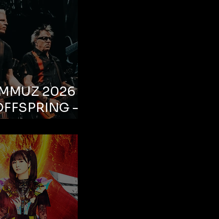
EMMUZ 2026 –
OFFSPRING –
ul, Life Park