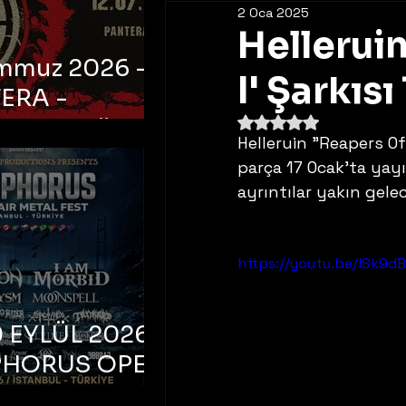
2 Oca 2025
Helleruin
emmuz 2026 -
I' Şarkısı
ERA -
5 üzerinden NaN yıldı
bul, Ataköy
Helleruin "Reapers Of
a Arena
parça 17 Ocak'ta yayı
ayrıntılar yakın gele
https://youtu.be/lSk9d
 EYLÜL 2026 –
PHORUS OPEN
METAL FEST