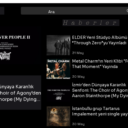
Haberler
ELDER Yeni Stüdyo Albümü
“Through Zero”yu Yayınladı
31 May
Metal Charm’ın Yeni Klibi "F
That Moment" Yayında
30 May
İzmir'den Dünyaya Karanlık
ünyaya Karanlık
Senfoni: The Choir of Agon
hoir of Agony’den
Aaron Stainthorpe (My Dyi
horpe (My Dying
Bride) ve The Cross Eşliğin
 Cross Eşliğinde
30 May
Tekli!
İstanbullu grup Tartarus
i Tekli!
Impalement yeni single yayı
30 May