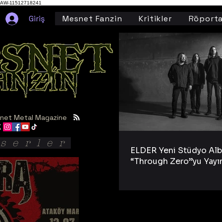
AW-11512718241
Giriş
Mesnet Fanzin
Kritikler
Röporta
net Metal Magazine
serler
ELDER Yeni Stüdyo Al
“Through Zero”yu Yayı