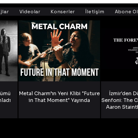
jlar
Videolar
Konserler
İletişim
Abone Ol
bümü
Metal Charm’ın Yeni Klibi "Future
İzmir'den D
nladı
in That Moment" Yayında
Senfoni: The C
Aaron Staint
Bride) ve The
Yen