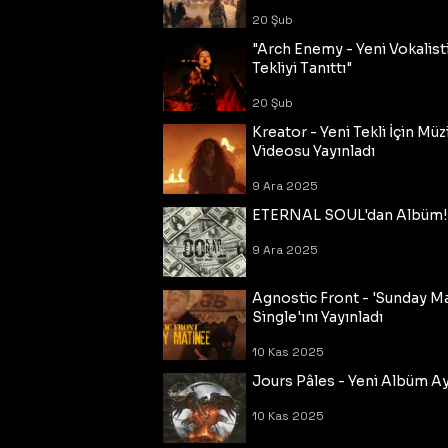
20 Şub
"Arch Enemy - Yeni Vokalisti
Tekliyi Tanıttı"
20 Şub
Kreator - Yeni Tekli İçin Müz
Videosu Yayınladı
9 Ara 2025
ETERNAL SOUL'dan Albüm!
9 Ara 2025
Agnostic Front - 'Sunday M
Single'ını Yayınladı
10 Kas 2025
Jours Pâles - Yeni Albüm Ayr
10 Kas 2025