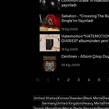
Common Grave"ın videosu
yayınladı
14 Eyl 2025
Sabaton - "Crossing The R
Single'ını Yayınladı
13 Eyl 2025
Hatemotion “HATEMOTIO
DIARIES” albümünden yeni t
13 Eyl 2025
Centinex - Albüm Çıkışı Du
24 Ağu 2025
1
2
3
4
5
United States
Konser
Sweden
Black Metal
Dea
Germany
United Kingdom
Heavy Metal
Fin
Thrash Metal
Italy
Metal Blade Records
Napal