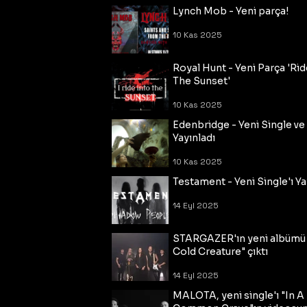
Lynch Mob - Yeni parça!
10 Kas 2025
Royal Hunt - Yeni Parça 'Rid
The Sunset'
10 Kas 2025
Edenbridge - Yeni Single ve
Yayınladı
10 Kas 2025
Testament - Yeni Single'ı Ya
14 Eyl 2025
STARGAZER'ın yeni albümü
Cold Creature" çıktı
14 Eyl 2025
MALOTA, yeni single'ı "In A