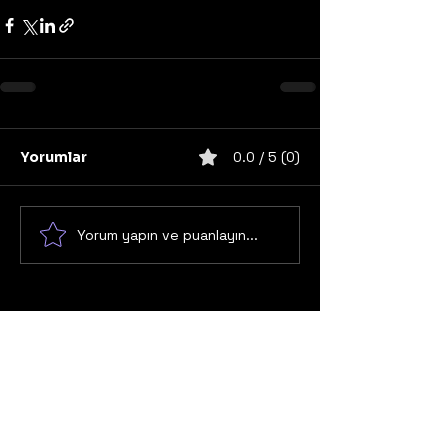
Yorumlar
0.0 / 5 (0)
Yorum yapın ve puanlayın...
United States
Konser
Sweden
Black Metal
Death Metal
Germany
United Kingdom
Heavy Metal
Finland
Thrash Metal
Italy
Napalm Records
Metal Blade Records
Nuclear Blast
Norway
California
Unsigned/independent