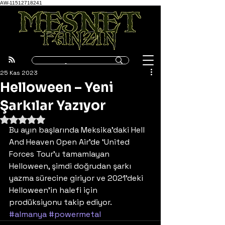
AW-11512718241
25 Kas 2023
Helloween – Yeni
Şarkılar Yazıyor
5 üzerinden NaN yıldız
Bu ayın başlarında Meksika’daki Hell 
And Heaven Open Air’de ‘United 
Forces Tour’u tamamlayan 
Helloween, şimdi doğrudan şarkı 
yazma sürecine giriyor ve 2021’deki 
Helloween’in halefi için 
prodüksiyonu takip ediyor.
#almanya
#powermetal