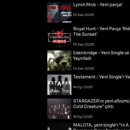
Lynch Mob - Yeni parça!
10 Kas 2025
Royal Hunt - Yeni Parça 'Rid
The Sunset'
10 Kas 2025
Edenbridge - Yeni Single ve
Yayınladı
10 Kas 2025
Testament - Yeni Single'ı Ya
14 Eyl 2025
STARGAZER'ın yeni albümü
Cold Creature" çıktı
14 Eyl 2025
MALOTA, yeni single'ı "In A