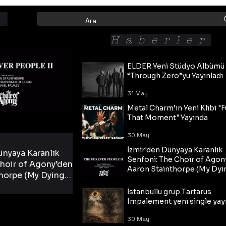
Haberler
ELDER Yeni Stüdyo Albümü
“Through Zero”yu Yayınladı
31 May
Metal Charm’ın Yeni Klibi "F
That Moment" Yayında
30 May
İzmir'den Dünyaya Karanlık
ünyaya Karanlık
Senfoni: The Choir of Agon
hoir of Agony’den
Aaron Stainthorpe (My Dyi
horpe (My Dying
Bride) ve The Cross Eşliğin
 Cross Eşliğinde
30 May
Tekli!
İstanbullu grup Tartarus
i Tekli!
Impalement yeni single yayı
30 May