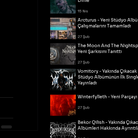
Dinle
15 Nis
Arcturus - Yeni Stüdyo Al
Çalışmalarını Tamamladı
27 Şub
The Moon And The Nightspi
Yeni Şarkısını Tanıttı
27 Şub
Vomitory - Yakında Çıkaca
Stüdyo Albümünün İlk Single
Yayınladı
27 Şub
Winterfylleth - Yeni Parçayı 
27 Şub
Bekor Qilish - Yakında Çıka
Albümleri Hakkında Ayrıntıl