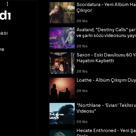
Scordatura - Yeni Albüm Ha
dı
Çıkıyor
28 Nis
Avaland, "Destiny Calls" şar
ası 
ve şarkı sözü videosunu yayı
28 Nis
ve 
Saxon - Eski Davulcusu 60 
Hayatını Kaybetti
28 Nis
Loathe - Albüm Çıkışını Du
28 Nis
"Northlane - 'Evian' Teklisi 
Videosu"
28 Nis
Hecate Enthroned - Yeni Şar