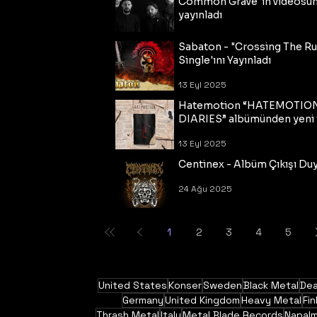
Common Grave"ın videosu
yayınladı
14 Eyl 2025
Sabaton - "Crossing The R
Single'ını Yayınladı
13 Eyl 2025
Hatemotion “HATEMOTIO
DIARIES” albümünden yeni t
13 Eyl 2025
Centinex - Albüm Çıkışı Du
24 Ağu 2025
1
2
3
4
5
United States
Konser
Sweden
Black Metal
Dea
Germany
United Kingdom
Heavy Metal
Fin
Thrash Metal
Italy
Metal Blade Records
Napal