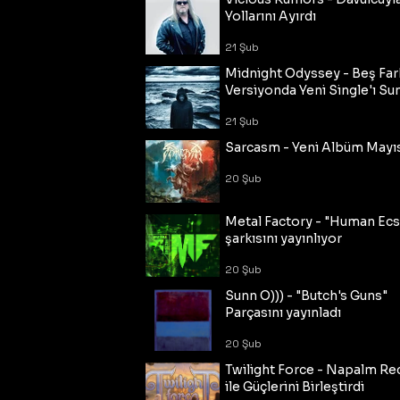
Yollarını Ayırdı
21 Şub
Midnight Odyssey - Beş Fark
Versiyonda Yeni Single'ı Su
21 Şub
Sarcasm - Yeni Albüm Mayı
20 Şub
Metal Factory - "Human Ecs
şarkısını yayınlıyor
20 Şub
Sunn O))) - "Butch's Guns"
Parçasını yayınladı
20 Şub
Twilight Force - Napalm Re
ile Güçlerini Birleştirdi