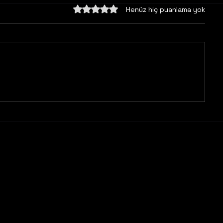
5 üzerinden 0 yıldız
Henüz hiç puanlama yok