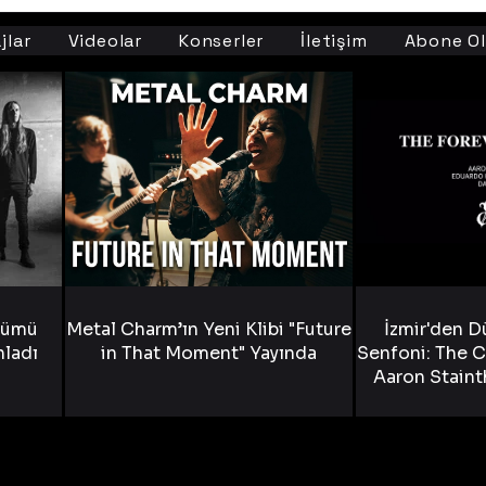
jlar
Videolar
Konserler
İletişim
Abone Ol
bümü
Metal Charm’ın Yeni Klibi "Future
İzmir'den D
nladı
in That Moment" Yayında
Senfoni: The C
Aaron Staint
Bride) ve The
Yen