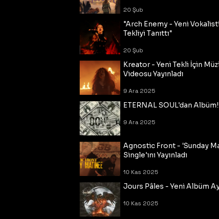
20 Şub
"Arch Enemy - Yeni Vokalisti
Tekliyi Tanıttı"
20 Şub
Kreator - Yeni Tekli İçin Müz
Videosu Yayınladı
9 Ara 2025
ETERNAL SOUL'dan Albüm!
9 Ara 2025
Agnostic Front - 'Sunday M
Single'ını Yayınladı
10 Kas 2025
Jours Pâles - Yeni Albüm Ayr
10 Kas 2025