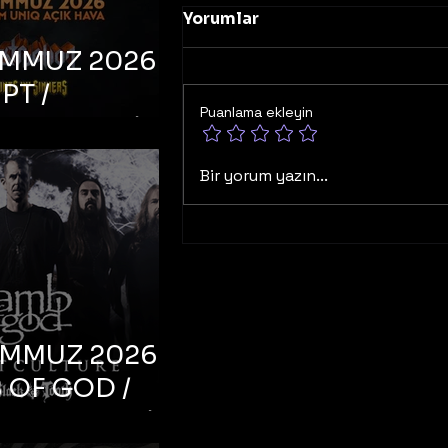
Yorumlar
EMMUZ 2026 –
PT /
Puanlama ekleyin
RUCTION /
S ‘N’
Bir yorum yazın...
RS – İstanbul,
mum Uniq
hava
EMMUZ 2026 –
 OF GOD /
T CULTURE /