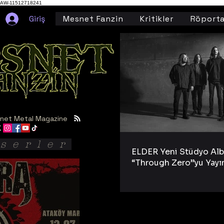
AW-11512718241
Giriş
Mesnet Fanzin
Kritikler
Röporta
net Metal Magazine
serler
ELDER Yeni Stüdyo Al
“Through Zero”yu Yayı