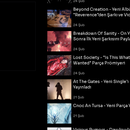
24 Şub
Beyond Creation - Yeni Alb
"Reverence"den Şarkı ve Vi
24 Şub
Breakdown Of Sanity - On Y
Sonra İlk Yeni Şarkısını Payl
24 Şub
Lost Society - "Is This Wha
Wanted" Parça Prömiyeri
24 Şub
At The Gates - Yeni Single'ı
Yayınladı
21 Şub
Cnoc An Tursa - Yeni Parça 
21 Şub
Vicious Rumors - Davulcuyl