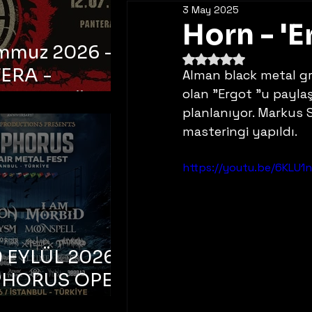
3 May 2025
Horn - 'E
emmuz 2026 -
5 üzerinden NaN yıldı
ERA -
Alman black metal gr
olan "Ergot "u payla
bul, Ataköy
planlanıyor. Markus S
a Arena
masteringi yapıldı.
https://youtu.be/6KLU1
 EYLÜL 2026 –
PHORUS OPEN
METAL FEST