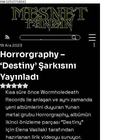
AW-11512718241
18 Ara 2023
Horrorgraphy –
‘Destiny’ Şarkısını
Yayınladı
5 üzerinden NaN yıldız
Kısa süre önce Wormholedeath 
Records ile anlaşan ve aynı zamanda 
yeni albümlerini duyuran Yunan 
metal grubu Horrorgraphy, albümün 
ikinci önizleme parçası “Destiny” 
için Elena Vasilaki tarafından 
hazırlanan lirik videoyu sunuyor. 