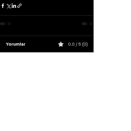
Yorumlar
0.0 / 5 (0)
Yorum yapın ve puanlayın...
United States
Konser
Sweden
Black Metal
Death Metal
Germany
United Kingdom
Heavy Metal
Finland
Thrash Metal
Italy
Napalm Records
Metal Blade Records
Nuclear Blast
Norway
California
Unsigned/independent