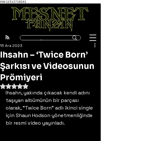
AW-11512718241
15 Ara 2023
Ihsahn – ‘Twice Born’
Şarkısı ve Videosunun
Prömiyeri
5 üzerinden NaN yıldız
Ihsahn, yakında çıkacak kendi adını 
taşıyan albümünün bir parçası 
olarak, “Twice Born” adlı ikinci single 
için Shaun Hodson yönetmenliğinde 
bir resmi video yayınladı. 