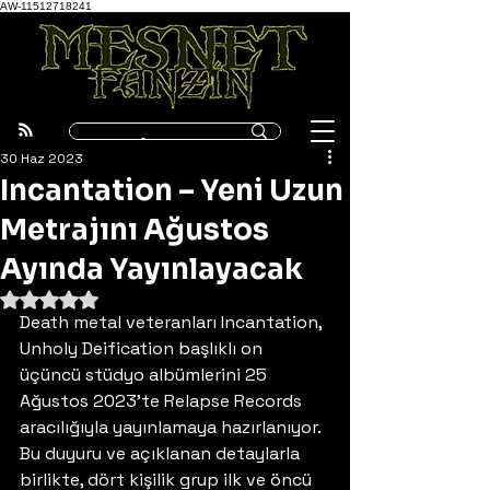
AW-11512718241
30 Haz 2023
Incantation – Yeni Uzun
Metrajını Ağustos
Ayında Yayınlayacak
5 üzerinden NaN yıldız
Death metal veteranları Incantation, 
Unholy Deification başlıklı on 
üçüncü stüdyo albümlerini 25 
Ağustos 2023’te Relapse Records 
aracılığıyla yayınlamaya hazırlanıyor. 
Bu duyuru ve açıklanan detaylarla 
birlikte, dört kişilik grup ilk ve öncü 