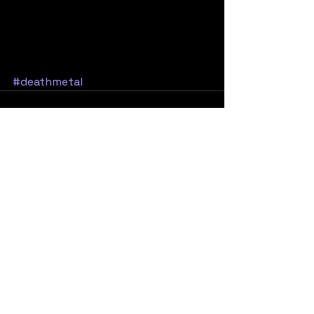
#deathmetal
Yorumlar
0.0 / 5 (0)
Yorum yapın ve puanlayın...