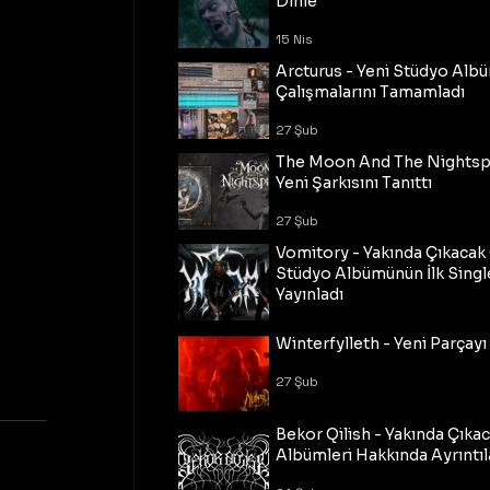
Dinle
15 Nis
Arcturus - Yeni Stüdyo Al
Çalışmalarını Tamamladı
27 Şub
The Moon And The Nightspi
Yeni Şarkısını Tanıttı
27 Şub
Vomitory - Yakında Çıkaca
Stüdyo Albümünün İlk Single
Yayınladı
27 Şub
Winterfylleth - Yeni Parçayı 
27 Şub
Bekor Qilish - Yakında Çıka
Albümleri Hakkında Ayrıntıl