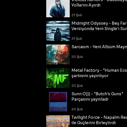
Yollarını Ayırdı
21 Şub
Midnight Odyssey - Beş Fark
Versiyonda Yeni Single'ı Su
21 Şub
Sarcasm - Yeni Albüm Mayı
20 Şub
Metal Factory - "Human Ecs
şarkısını yayınlıyor
20 Şub
Sunn O))) - "Butch's Guns"
Parçasını yayınladı
20 Şub
Twilight Force - Napalm Re
ile Güçlerini Birleştirdi