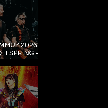
EMMUZ 2026 –
OFFSPRING –
ul, Life Park