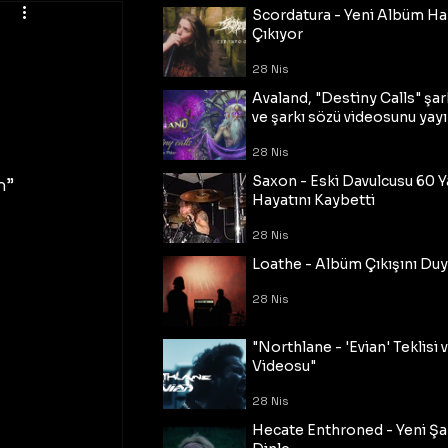
Scordatura - Yeni Albüm Ha
Çıkıyor
28 Nis
Avaland, "Destiny Calls" şar
ve şarkı sözü videosunu yayı
28 Nis
Saxon - Eski Davulcusu 60 
h" 
Hayatını Kaybetti
28 Nis
Loathe - Albüm Çıkışını Du
28 Nis
"Northlane - 'Evian' Teklisi 
Videosu"
28 Nis
Hecate Enthroned - Yeni Şar