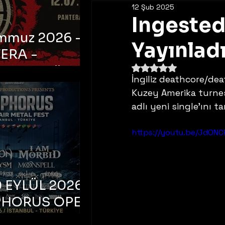
12 Şub 2025
Ingested 
emmuz 2026 -
Yayınlad
ERA -
5 üzerinden NaN yıldı
bul, Ataköy
İngiliz deathcore/de
a Arena
Kuzey Amerika turnes
adlı yeni single'ını
https://youtu.be/JdONC
 EYLÜL 2026 –
PHORUS OPEN
METAL FEST