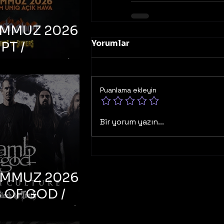
EMMUZ 2026 –
Yorumlar
PT /
RUCTION /
S ‘N’
Puanlama ekleyin
RS – İstanbul,
mum Uniq
Bir yorum yazın...
hava
EMMUZ 2026 –
 OF GOD /
T CULTURE /