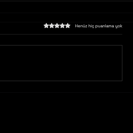
5 üzerinden 0 yıldız
Henüz hiç puanlama yok