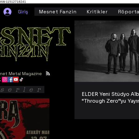
AW-11512718241
Giriş
Mesnet Fanzin
Kritikler
Röporta
net Metal Magazine
serler
ELDER Yeni Stüdyo Al
“Through Zero”yu Yayı