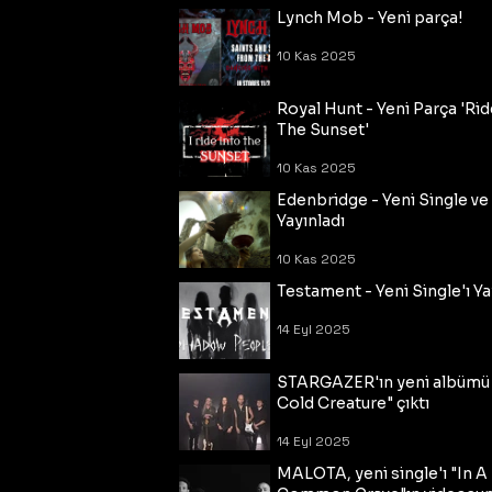
Lynch Mob - Yeni parça!
10 Kas 2025
Royal Hunt - Yeni Parça 'Rid
The Sunset'
10 Kas 2025
Edenbridge - Yeni Single ve
Yayınladı
10 Kas 2025
Testament - Yeni Single'ı Ya
14 Eyl 2025
STARGAZER'ın yeni albümü
Cold Creature" çıktı
14 Eyl 2025
MALOTA, yeni single'ı "In A