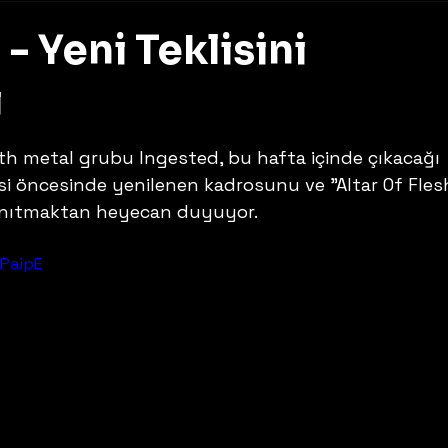
- Yeni Teklisini
ı
z
ath metal grubu Ingested, bu hafta içinde çıkacağı 
i öncesinde yenilenen kadrosunu ve "Altar Of Fles
 tanıtmaktan heyecan duyuyor.
IPaipE