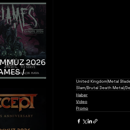
EMMUZ 2026 –
AMES /
LM DEATH /
United Kingdom
Metal Blad
Slam/Brutal Death Metal/D
OYED TO
Haber
 – İstanbul,
Video
Promo
mum Uniq
hava