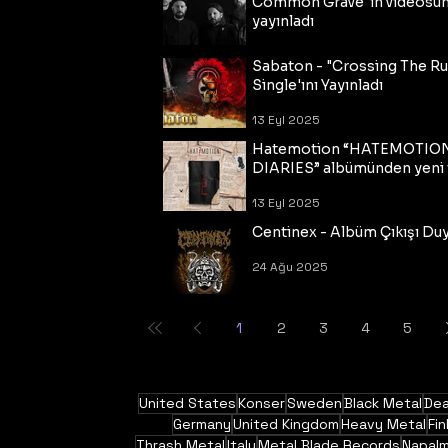
Common Grave"ın videosu
yayınladı
14 Eyl 2025
Sabaton - "Crossing The R
Single'ını Yayınladı
13 Eyl 2025
Hatemotion “HATEMOTIO
DIARIES” albümünden yeni t
13 Eyl 2025
Centinex - Albüm Çıkışı Du
24 Ağu 2025
1
2
3
4
5
United States
Konser
Sweden
Black Metal
Dea
Germany
United Kingdom
Heavy Metal
Fin
Thrash Metal
Italy
Metal Blade Records
Napal