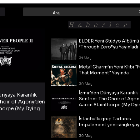
Haberler
ELDER Yeni Stüdyo Albümü
“Through Zero”yu Yayınladı
31 May
Metal Charm’ın Yeni Klibi "F
That Moment" Yayında
30 May
İzmir'den Dünyaya Karanlık
ünyaya Karanlık
Senfoni: The Choir of Agon
hoir of Agony’den
Aaron Stainthorpe (My Dyi
horpe (My Dying
Bride) ve The Cross Eşliğin
 Cross Eşliğinde
30 May
Tekli!
İstanbullu grup Tartarus
i Tekli!
Impalement yeni single yayı
30 May