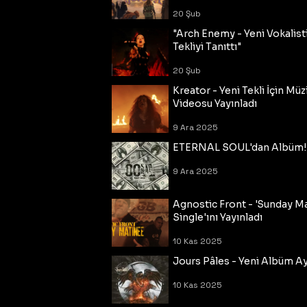
20 Şub
"Arch Enemy - Yeni Vokalisti
Tekliyi Tanıttı"
20 Şub
Kreator - Yeni Tekli İçin Müz
Videosu Yayınladı
9 Ara 2025
ETERNAL SOUL'dan Albüm!
9 Ara 2025
Agnostic Front - 'Sunday M
Single'ını Yayınladı
10 Kas 2025
Jours Pâles - Yeni Albüm Ayr
10 Kas 2025