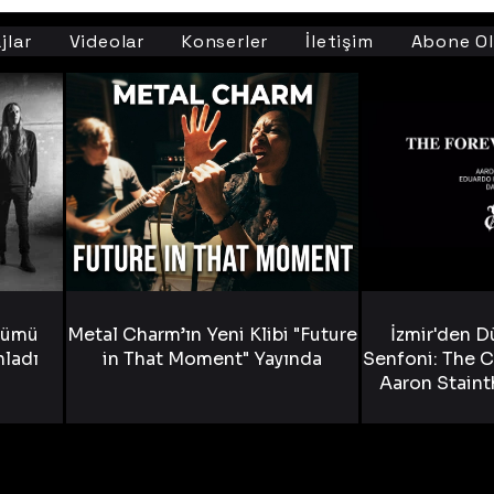
jlar
Videolar
Konserler
İletişim
Abone Ol
bümü
Metal Charm’ın Yeni Klibi "Future
İzmir'den D
nladı
in That Moment" Yayında
Senfoni: The C
Aaron Staint
Bride) ve The
Yen