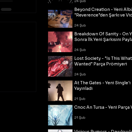
24 Şub
Beyond Creation - Yeni Alb
"Reverence"den Şarkı ve Vi
24 Şub
Breakdown Of Sanity - On Y
Sonra İlk Yeni Şarkısını Payl
24 Şub
Lost Society - "Is This Wha
Wanted" Parça Prömiyeri
24 Şub
At The Gates - Yeni Single'ı
Yayınladı
21 Şub
Cnoc An Tursa - Yeni Parça 
21 Şub
Vicious Rumors - Davulcuyl