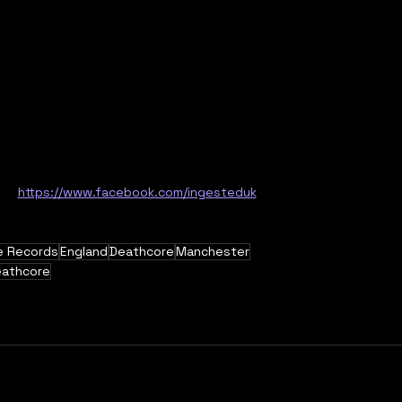
https://www.facebook.com/ingesteduk
e Records
England
Deathcore
Manchester
eathcore