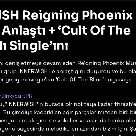
SH Reigning Phoenix
 Anlaştı + ‘Cult Of The
lı Single’ını
z
nı genişletmeye devam eden Reigning Phoenix Mus
 grup INNERWISH ile anlaştığını duyurdu ve bu ola
r yepyeni single’ları ‘Cult Of The Blind’ı piyasaya 
m.link/cultPR
 “INNERWISH’in burada bir noktaya kadar thrash’e
iz! Bu şimdiye kadarki en ağır parçalarımızdan biri: bi
çeriyor, ancak yine de vokaller ve aslında harika ola
syonu sayesinde melodik… en azından bizim için! Şa