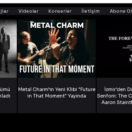
jlar
Videolar
Konserler
İletişim
Abone Ol
bümü
Metal Charm’ın Yeni Klibi "Future
İzmir'den D
nladı
in That Moment" Yayında
Senfoni: The C
Aaron Staint
Bride) ve The
Yen