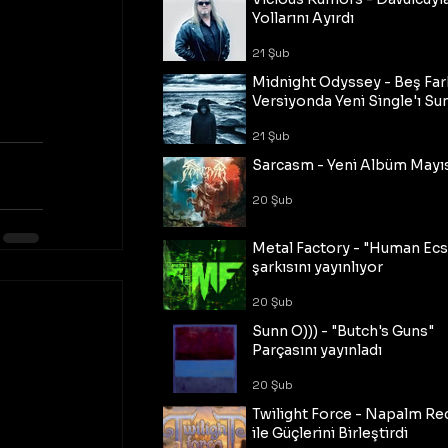
Yollarını Ayırdı
21 Şub
Midnight Odyssey - Beş Fark
Versiyonda Yeni Single'ı Su
21 Şub
Sarcasm - Yeni Albüm Mayı
20 Şub
Metal Factory - "Human Ecs
şarkısını yayınlıyor
20 Şub
Sunn O))) - "Butch's Guns"
Parçasını yayınladı
20 Şub
Twilight Force - Napalm Re
ile Güçlerini Birleştirdi