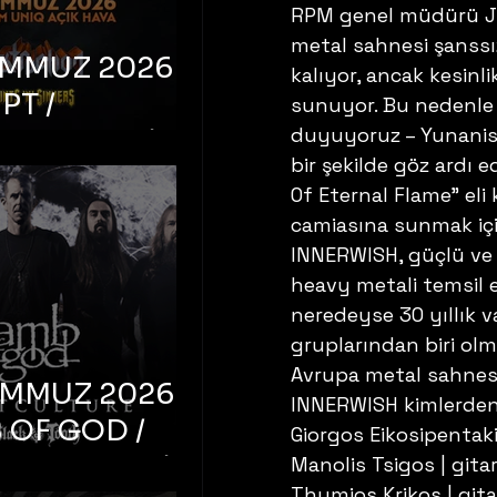
RPM genel müdürü Jo
metal sahnesi şanssı
EMMUZ 2026 –
kalıyor, ancak kesinl
PT /
sunuyor. Bu nedenle
duyuyoruz – Yunanista
RUCTION /
bir şekilde göz ardı e
S ‘N’
Of Eternal Flame” eli
RS – İstanbul,
camiasına sunmak için
mum Uniq
INNERWISH, güçlü ve 
hava
heavy metali temsil e
neredeyse 30 yıllık 
gruplarından biri olm
Avrupa metal sahnesin
EMMUZ 2026 –
INNERWISH kimlerden
 OF GOD /
Giorgos Eikosipentaki
T CULTURE /
Manolis Tsigos | gitar
Thymios Krikos | gita