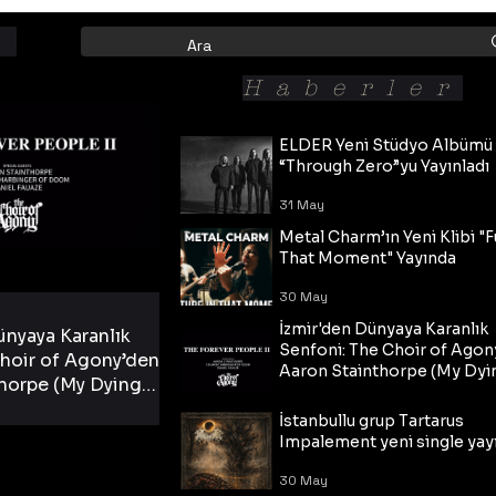
Haberler
ELDER Yeni Stüdyo Albümü
“Through Zero”yu Yayınladı
31 May
Metal Charm’ın Yeni Klibi "F
That Moment" Yayında
30 May
İzmir'den Dünyaya Karanlık
ünyaya Karanlık
Senfoni: The Choir of Agon
hoir of Agony’den
Aaron Stainthorpe (My Dyi
horpe (My Dying
Bride) ve The Cross Eşliğin
 Cross Eşliğinde
30 May
Tekli!
İstanbullu grup Tartarus
i Tekli!
Impalement yeni single yayı
30 May