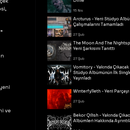
çek 
Dinle
i, 
15 Nis
Arcturus - Yeni Stüdyo Al
Çalışmalarını Tamamladı
” 
27 Şub
The Moon And The Nightspi
Yeni Şarkısını Tanıttı
ın 
27 Şub
Vomitory - Yakında Çıkaca
Stüdyo Albümünün İlk Single
Yayınladı
yeni 
27 Şub
Winterfylleth - Yeni Parçayı 
27 Şub
i ve 
Bekor Qilish - Yakında Çıka
Albümleri Hakkında Ayrıntıl