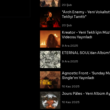
20 Şub
"Arch Enemy - Yeni Vokalisti
Tekliyi Tanıttı"
20 Şub
Kreator - Yeni Tekli İçin Müz
Videosu Yayınladı
9 Ara 2025
ETERNAL SOUL'dan Albüm!
9 Ara 2025
Agnostic Front - 'Sunday M
Single'ını Yayınladı
10 Kas 2025
Jours Pâles - Yeni Albüm Ayr
10 Kas 2025