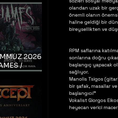
sözleri sosyal medya
olandan uzak bir gerç
önemli olanın önemsi
haline geldiği bir dün
bireysellikten ve dü
RPM saflarına katılma
EMMUZ 2026 –
sonlarına doğru çıkac
AMES /
başlangıç yapacak ol
sağlıyor. 
LM DEATH /
Manolis Tsigos (gitar
OYED TO
bir şafak, masallar v
 – İstanbul,
başlangıcı!” 
mum Uniq
Vokalist Giorgos Eikos
heyecan verici maceral
hava