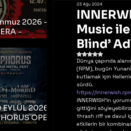
23 Ağu 2024
INNERWI
emmuz 2026 -
Music ile
ERA -
bul, Ataköy
Blind’ Ad
a Arena
5 üzerinden NaN yıldı
Dünya çapında alanı
(RPM), bugün Yunanlı
kutlamak için Hellenle
sürdü. 
https://innerwish.rp
INNERWISH’in yorumu,
 EYLÜL 2026 –
gittiğini söyleyebilir
thrash riff ve davul i
PHORUS OPEN
etkilerin bir kombina
METAL FEST