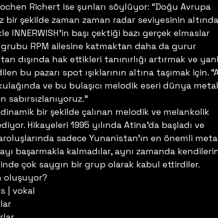
chen Richert ise şunları söylüyor: “Doğu Avrupa 
z bir şekilde zaman zaman radar seviyesinin altında
ikle INNERWISH’in başı çektiği bazı gerçek elmaslar 
 grubu RPM ailesine katmaktan daha da gurur 
n dışında hak ettikleri tanınırlığı artırmak ve yanl
dilen bu pazarı spot ışıklarının altına taşımak için. “
 kulağında ve bu bulaşıcı melodik eseri dünya metal
 sabırsızlanıyoruz.” 
dinamik bir şekilde çalınan melodik ve melankolik 
diyor. Hikayeleri 1995 yılında Atina’da başladı ve 
varoluşlarında sadece Yunanistan’ın en önemli meta
ayı başarmakla kalmadılar, aynı zamanda kendilerin
de çok saygın bir grup olarak kabul ettirdiler. 
 oluşuyor?
s | vokal
lar
rlar