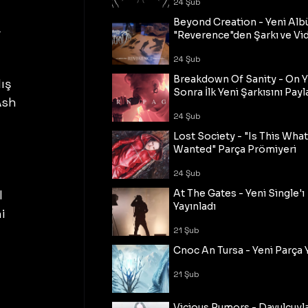
24 Şub
Beyond Creation - Yeni Alb
 
"Reverence"den Şarkı ve Vi
24 Şub
Breakdown Of Sanity - On Y
ış 
Sonra İlk Yeni Şarkısını Payl
Ash 
24 Şub
 
Lost Society - "Is This Wha
Wanted" Parça Prömiyeri
24 Şub
l 
At The Gates - Yeni Single'ı
Yayınladı
i 
21 Şub
Cnoc An Tursa - Yeni Parça 
21 Şub
Vicious Rumors - Davulcuyl