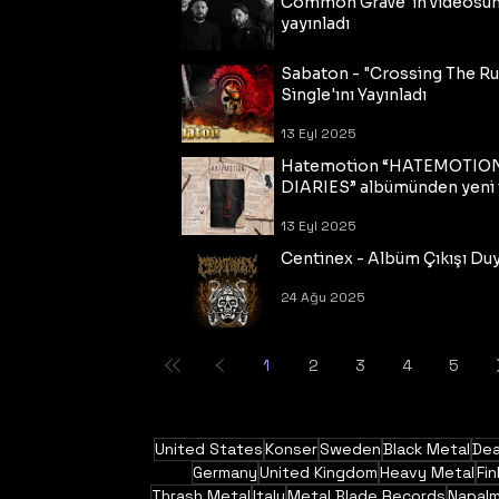
Common Grave"ın videosu
yayınladı
14 Eyl 2025
Sabaton - "Crossing The R
Single'ını Yayınladı
13 Eyl 2025
Hatemotion “HATEMOTIO
DIARIES” albümünden yeni t
13 Eyl 2025
Centinex - Albüm Çıkışı Du
24 Ağu 2025
1
2
3
4
5
United States
Konser
Sweden
Black Metal
Dea
Germany
United Kingdom
Heavy Metal
Fin
Thrash Metal
Italy
Metal Blade Records
Napal