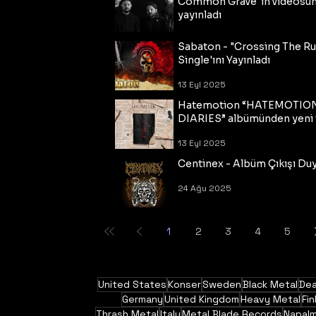
Common Grave"ın videosu
yayınladı
14 Eyl 2025
Sabaton - "Crossing The R
Single'ını Yayınladı
13 Eyl 2025
Hatemotion “HATEMOTIO
DIARIES” albümünden yeni t
13 Eyl 2025
Centinex - Albüm Çıkışı Du
24 Ağu 2025
1
2
3
4
5
United States
Konser
Sweden
Black Metal
Dea
Germany
United Kingdom
Heavy Metal
Fin
Thrash Metal
Italy
Metal Blade Records
Napal