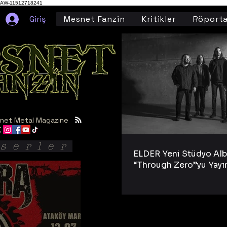
AW-11512718241
Giriş
Mesnet Fanzin
Kritikler
Röporta
net Metal Magazine
serler
ELDER Yeni Stüdyo Al
“Through Zero”yu Yayı