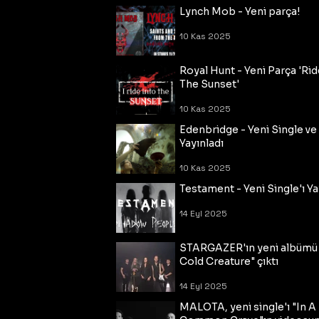
Lynch Mob - Yeni parça!
10 Kas 2025
Royal Hunt - Yeni Parça 'Rid
The Sunset'
10 Kas 2025
Edenbridge - Yeni Single ve
Yayınladı
10 Kas 2025
Testament - Yeni Single'ı Ya
14 Eyl 2025
STARGAZER'ın yeni albümü
Cold Creature" çıktı
14 Eyl 2025
MALOTA, yeni single'ı "In A