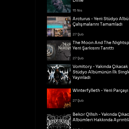
Dinle
15 Nis
Arcturus - Yeni Stüdyo Al
Çalışmalarını Tamamladı
27 Şub
The Moon And The Nightspi
Yeni Şarkısını Tanıttı
27 Şub
Vomitory - Yakında Çıkaca
Stüdyo Albümünün İlk Single
Yayınladı
27 Şub
Winterfylleth - Yeni Parçayı 
27 Şub
Bekor Qilish - Yakında Çıka
Albümleri Hakkında Ayrıntıl