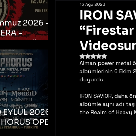
13 Ağu 2023
IRON SAV
emmuz 2026 -
“Firestar
ERA -
bul, Ataköy
Videosun
a Arena
5 üzerinden NaN yıldı
Alman power metal önc
albümlerinin 6 Ekim 
duyurdu. 
IRON SAVIOR, daha önc
albümle aynı adı taşı
 EYLÜL 2026 –
the Realm of Heavy Met
PHORUS OPEN
METAL FEST