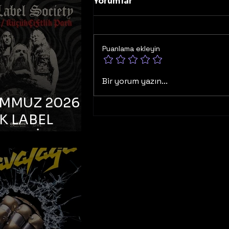
K TOOTH –
Yorumlar
bul, Bonus
orman
Puanlama ekleyin
Bir yorum yazın...
EMMUZ 2026 –
K LABEL
TY – İstanbul,
çiftlik Park