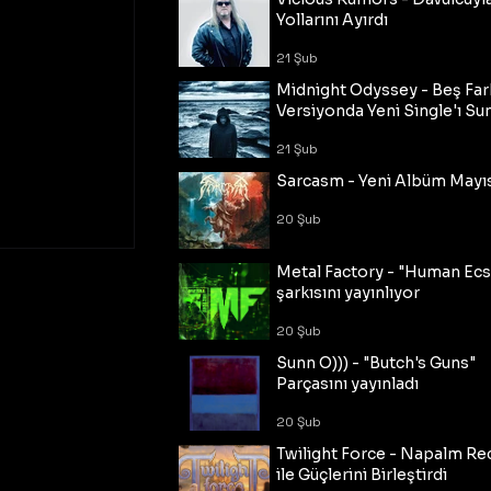
Yollarını Ayırdı
21 Şub
Midnight Odyssey - Beş Fark
Versiyonda Yeni Single'ı Su
21 Şub
Sarcasm - Yeni Albüm Mayı
20 Şub
Metal Factory - "Human Ecs
şarkısını yayınlıyor
20 Şub
Sunn O))) - "Butch's Guns"
Parçasını yayınladı
20 Şub
Twilight Force - Napalm Re
ile Güçlerini Birleştirdi