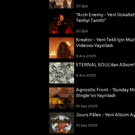
20 Şub
"Arch Enemy - Yeni Vokalisti
Tekliyi Tanıttı"
20 Şub
Kreator - Yeni Tekli İçin Müz
Videosu Yayınladı
9 Ara 2025
ETERNAL SOUL'dan Albüm!
9 Ara 2025
Agnostic Front - 'Sunday M
Single'ını Yayınladı
10 Kas 2025
Jours Pâles - Yeni Albüm Ayr
10 Kas 2025