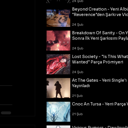
24 Şub
Beyond Creation - Yeni Alb
"Reverence"den Şarkı ve Vi
24 Şub
Breakdown Of Sanity - On Y
Sonra İlk Yeni Şarkısını Payl
24 Şub
Lost Society - "Is This Wha
Wanted" Parça Prömiyeri
24 Şub
At The Gates - Yeni Single'ı
Yayınladı
21 Şub
Cnoc An Tursa - Yeni Parça 
21 Şub
Vicious Rumors - Davulcuyl