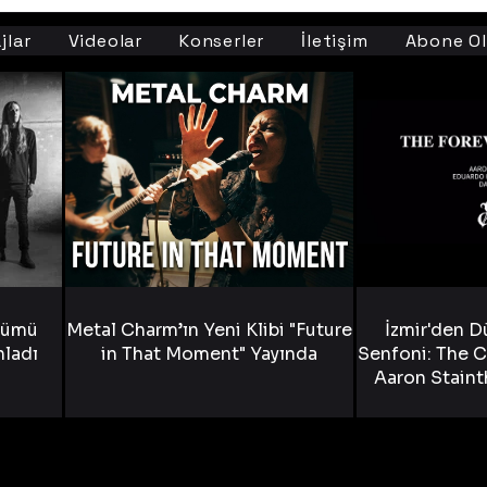
jlar
Videolar
Konserler
İletişim
Abone Ol
bümü
Metal Charm’ın Yeni Klibi "Future
İzmir'den D
nladı
in That Moment" Yayında
Senfoni: The C
Aaron Staint
Bride) ve The
Yen