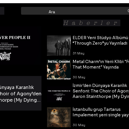
Haberler
ELDER Yeni Stüdyo Albümü
“Through Zero”yu Yayınladı
31 May
Metal Charm’ın Yeni Klibi "F
That Moment" Yayında
30 May
İzmir'den Dünyaya Karanlık
ünyaya Karanlık
Senfoni: The Choir of Agon
hoir of Agony’den
Aaron Stainthorpe (My Dyi
horpe (My Dying
Bride) ve The Cross Eşliğin
 Cross Eşliğinde
30 May
Tekli!
İstanbullu grup Tartarus
i Tekli!
Impalement yeni single yayı
30 May