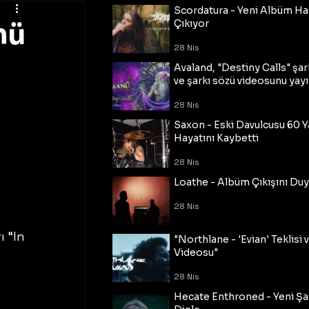
Scordatura - Yeni Albüm Ha
mü
Çıkıyor
28 Nis
Avaland, "Destiny Calls" şar
ve şarkı sözü videosunu yayı
28 Nis
Saxon - Eski Davulcusu 60 
Hayatını Kaybetti
28 Nis
Loathe - Albüm Çıkışını Du
28 Nis
 “In 
"Northlane - 'Evian' Teklisi 
Videosu"
28 Nis
Hecate Enthroned - Yeni Şar