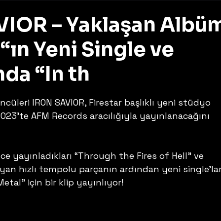
IOR – Yaklaşan Albü
 “ın Yeni Single ve
da “In th
z
üleri IRON SAVIOR, Firestar başlıklı yeni stüdyo 
2023’te AFM Records aracılığıyla yayınlanacağını 
e yayınladıkları “Through the Fires of Hell” ve 
yan hızlı tempolu parçanın ardından yeni single’ları
al” için bir klip yayınlıyor!  