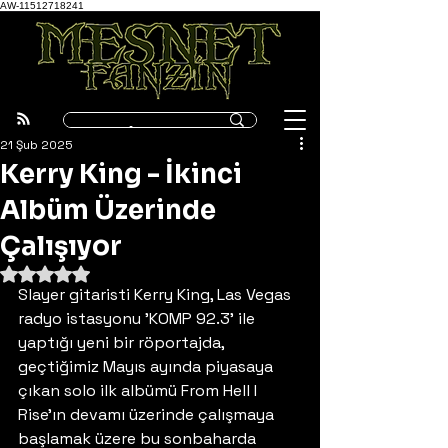
AW-11512718241
21 Şub 2025
Kerry King - İkinci
Albüm Üzerinde
Çalışıyor
5 üzerinden NaN yıldız
Slayer gitaristi Kerry King, Las Vegas 
radyo istasyonu 'KOMP 92.3' ile 
yaptığı yeni bir röportajda, 
geçtiğimiz Mayıs ayında piyasaya 
çıkan solo ilk albümü From Hell I 
Rise'ın devamı üzerinde çalışmaya 
başlamak üzere bu sonbaharda 