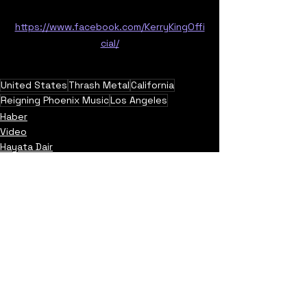
https://www.facebook.com/KerryKingOffi
cial/
United States
Thrash Metal
California
Reigning Phoenix Music
Los Angeles
Haber
Video
Hayata Dair
Yorumlar
0.0 / 5 (0)