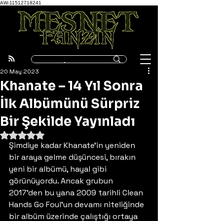
AW-11512718241
20 May 2023
Khanate – 14 Yıl Sonra
İlk Albümünü Sürpriz
Bir Şekilde Yayınladı
5 üzerinden NaN yıldız
Şimdiye kadar Khanate’in yeniden 
bir araya gelme düşüncesi, bırakın 
yeni bir albümü, hayal gibi 
görünüyordu. Ancak grubun 
2017’den bu yana 2009 tarihli Clean 
Hands Go Foul’un devamı niteliğinde 
bir albüm üzerinde çalıştığı ortaya 