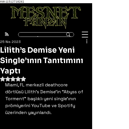
AW-11512718241
25 Nis 2023
Lilith’s Demise Yeni
Single’ının Tanıtımını
Yaptı
5 üzerinden NaN yıldız
Miami, FL merkezli deathcore 
dörtlüsü Lilith’s Demise’in “Abyss of 
Torment” başlıklı yeni single’ının 
prömiyerini YouTube ve Spotify 
üzerinden yayınlandı.  