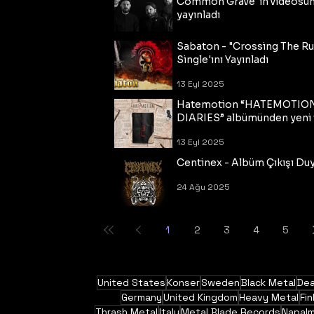
Common Grave"ın videosu
yayınladı
14 Eyl 2025
Sabaton - "Crossing The R
Single'ını Yayınladı
13 Eyl 2025
Hatemotion “HATEMOTIO
DIARIES” albümünden yeni t
13 Eyl 2025
Centinex - Albüm Çıkışı Du
24 Ağu 2025
1
2
3
4
5
United States
Konser
Sweden
Black Metal
Dea
Germany
United Kingdom
Heavy Metal
Fin
Thrash Metal
Italy
Metal Blade Records
Napal