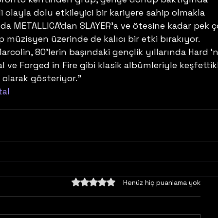
 olayla dolu etkileyici bir kariyere sahip olmakla 
da METALLICA’dan SLAYER’a ve ötesine kadar pek ç
p müzisyen üzerinde de kalıcı bir etki bırakıyor. 
colin, 80’lerin başındaki gençlik yıllarında Hard ‘n
ve Forged in Fire gibi klasik albümleriyle keşfettikl
 olarak gösteriyor.”
al
5 üzerinden 0 yıldız
Henüz hiç puanlama yok