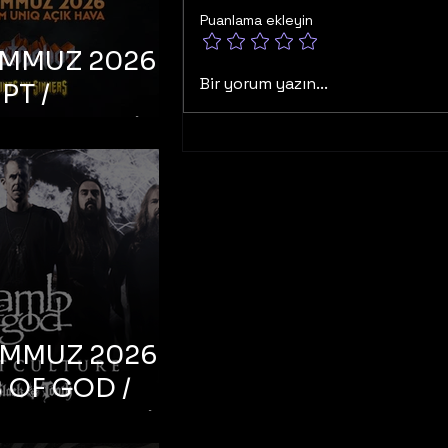
Puanlama ekleyin
EMMUZ 2026 –
Bir yorum yazın...
PT /
RUCTION /
S ‘N’
RS – İstanbul,
mum Uniq
hava
EMMUZ 2026 –
 OF GOD /
T CULTURE /