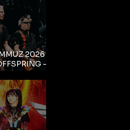
EMMUZ 2026 –
OFFSPRING –
ul, Life Park