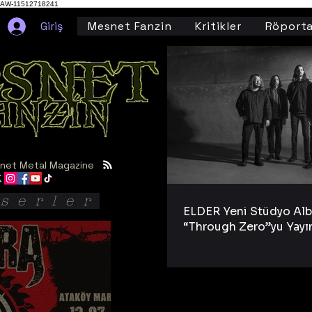
AW-11512718241
Giriş
Mesnet Fanzin
Kritikler
Röporta
net Metal Magazine
serler
ELDER Yeni Stüdyo Al
“Through Zero”yu Yayı