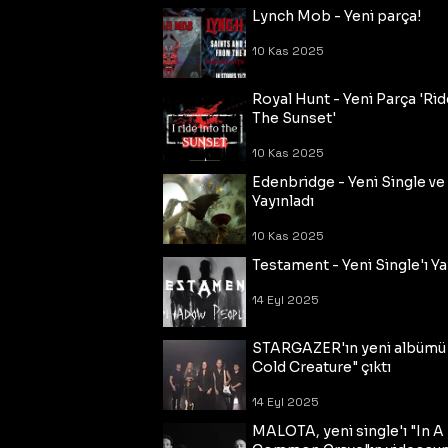
Lynch Mob - Yeni parça!
10 Kas 2025
Royal Hunt - Yeni Parça 'Rid
The Sunset'
10 Kas 2025
Edenbridge - Yeni Single ve
Yayınladı
10 Kas 2025
Testament - Yeni Single'ı Ya
14 Eyl 2025
STARGAZER'ın yeni albümü
Cold Creature" çıktı
14 Eyl 2025
MALOTA, yeni single'ı "In A