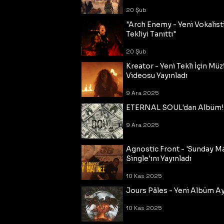
20 Şub
"Arch Enemy - Yeni Vokalisti
Tekliyi Tanıttı"
20 Şub
Kreator - Yeni Tekli İçin Müz
Videosu Yayınladı
9 Ara 2025
ETERNAL SOUL'dan Albüm!
9 Ara 2025
Agnostic Front - 'Sunday M
Single'ını Yayınladı
10 Kas 2025
Jours Pâles - Yeni Albüm Ayr
10 Kas 2025