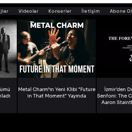
jlar
Videolar
Konserler
İletişim
Abone Ol
bümü
Metal Charm’ın Yeni Klibi "Future
İzmir'den D
nladı
in That Moment" Yayında
Senfoni: The C
Aaron Staint
Bride) ve The
Yen