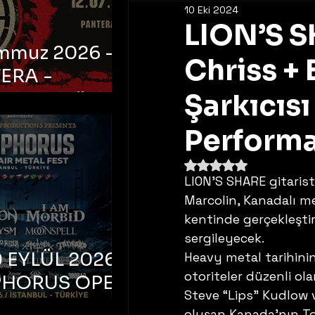
10 Eki 2024
LION’S S
emmuz 2026 -
Chriss 
ERA -
bul, Ataköy
Şarkıcıs
a Arena
Perform
5 üzerinden NaN yıldı
LION’S SHARE gitarist
Marcolin, Kanadalı me
kentinde gerçekleştir
sergileyecek. 
 EYLÜL 2026 –
Heavy metal tarihinin
otoriteler düzenli ola
PHORUS OPEN
Steve “Lips” Kudlow 
METAL FEST
oluşan Kanada’nın T