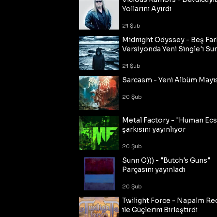
Yollarını Ayırdı
21 Şub
Midnight Odyssey - Beş Fark
Versiyonda Yeni Single'ı Su
21 Şub
Sarcasm - Yeni Albüm Mayı
20 Şub
Metal Factory - "Human Ecs
şarkısını yayınlıyor
20 Şub
Sunn O))) - "Butch's Guns"
Parçasını yayınladı
20 Şub
Twilight Force - Napalm Re
ile Güçlerini Birleştirdi