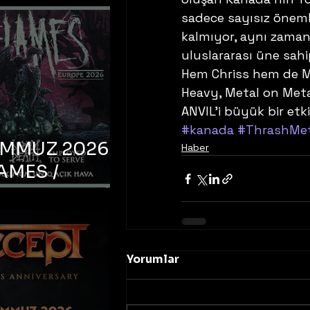
sadece sayısız önemli
kalmıyor, aynı zaman
uluslararası üne sahi
Hem Chriss hem de Mar
Heavy, Metal on Metal 
ANVIL’i büyük bir etki
#kanada
#ThrashMet
EMMUZ 2026 –
Haber
AMES /
LM DEATH /
OYED TO
 – İstanbul,
mum Uniq
Yorumlar
hava