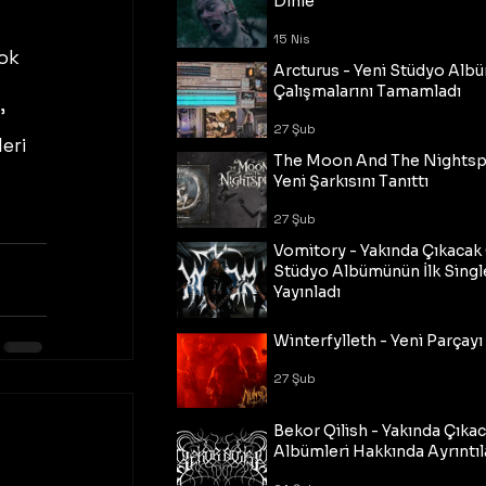
Dinle
15 Nis
ok 
Arcturus - Yeni Stüdyo Al
Çalışmalarını Tamamladı
’ 
27 Şub
eri 
The Moon And The Nightspi
Yeni Şarkısını Tanıttı
27 Şub
Vomitory - Yakında Çıkaca
Stüdyo Albümünün İlk Single
Yayınladı
27 Şub
Winterfylleth - Yeni Parçayı 
27 Şub
Bekor Qilish - Yakında Çıka
Albümleri Hakkında Ayrıntıl