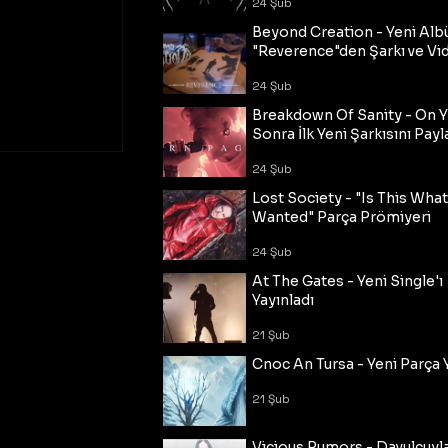
24 Şub
Beyond Creation - Yeni Alb
"Reverence"den Şarkı ve Vi
24 Şub
Breakdown Of Sanity - On Y
Sonra İlk Yeni Şarkısını Payl
24 Şub
Lost Society - "Is This Wha
Wanted" Parça Prömiyeri
24 Şub
At The Gates - Yeni Single'ı
Yayınladı
21 Şub
Cnoc An Tursa - Yeni Parça 
21 Şub
Vicious Rumors - Davulcuyl