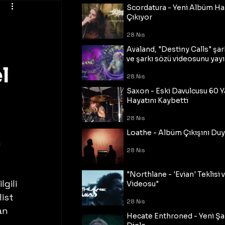
Scordatura - Yeni Albüm Ha
Çıkıyor
28 Nis
Avaland, "Destiny Calls" şar
ve şarkı sözü videosunu yayı
l
28 Nis
Saxon - Eski Davulcusu 60 
Hayatını Kaybetti
28 Nis
Loathe - Albüm Çıkışını Du
 
28 Nis
"Northlane - 'Evian' Teklisi 
gili 
Videosu"
ist 
28 Nis
an 
Hecate Enthroned - Yeni Şar