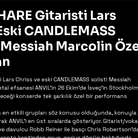
HARE Gitaristi Lars
+ Eski CANDLEMASS
ı Messiah Marcolin Öze
an
z
i Lars Chriss ve eski CANDLEMASS solisti Messiah 
tal efsanesi ANVIL’in 26 Ekim’de İsveç’in Stockholm
eceği konserde tek şarkılık özel bir performans 
 en etkili grupları söz konusu olduğunda, konuyla il
rak ANVIL’i en üst sıralarda gösteriyor. Gitarist/vokal
ve davulcu Robb Reiner ile basçı Chris Robertson’d
oronto kentinden grup, geriye dönüp baktığında 