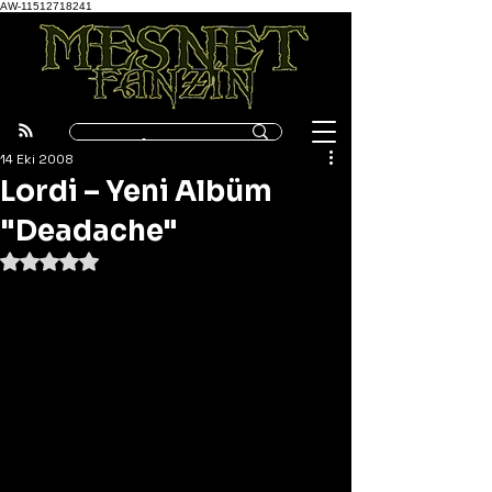
AW-11512718241
14 Eki 2008
Lordi – Yeni Albüm
"Deadache"
5 üzerinden NaN yıldız