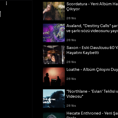
Scordatura - Yeni Albüm Ha
ı
Çıkıyor
28 Nis
Avaland, "Destiny Calls" şar
ve şarkı sözü videosunu yayı
28 Nis
Saxon - Eski Davulcusu 60 
Hayatını Kaybetti
28 Nis
Loathe - Albüm Çıkışını Du
28 Nis
"Northlane - 'Evian' Teklisi 
Videosu"
28 Nis
Hecate Enthroned - Yeni Şar