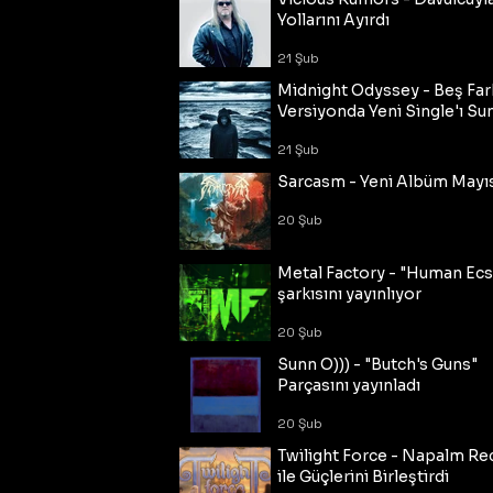
Yollarını Ayırdı
21 Şub
Midnight Odyssey - Beş Fark
Versiyonda Yeni Single'ı Su
21 Şub
Sarcasm - Yeni Albüm Mayı
20 Şub
Metal Factory - "Human Ecs
şarkısını yayınlıyor
20 Şub
Sunn O))) - "Butch's Guns"
Parçasını yayınladı
20 Şub
Twilight Force - Napalm Re
ile Güçlerini Birleştirdi