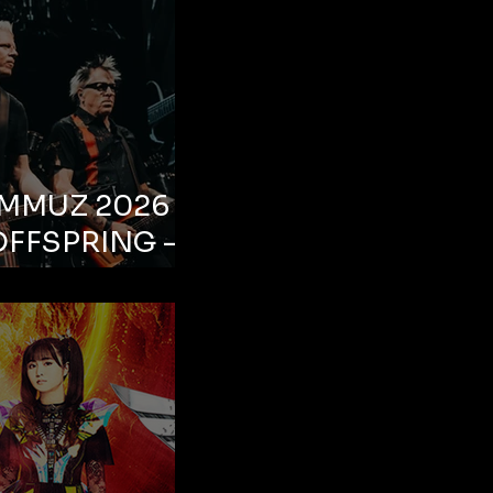
EMMUZ 2026 –
OFFSPRING –
ul, Life Park