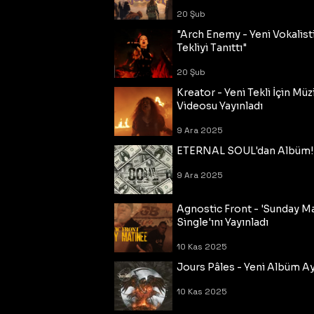
20 Şub
"Arch Enemy - Yeni Vokalisti
Tekliyi Tanıttı"
20 Şub
Kreator - Yeni Tekli İçin Müz
Videosu Yayınladı
9 Ara 2025
ETERNAL SOUL'dan Albüm!
9 Ara 2025
Agnostic Front - 'Sunday M
Single'ını Yayınladı
10 Kas 2025
Jours Pâles - Yeni Albüm Ayr
10 Kas 2025