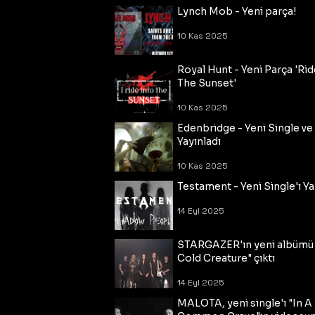
Lynch Mob - Yeni parça!
10 Kas 2025
Royal Hunt - Yeni Parça 'Rid
The Sunset'
10 Kas 2025
Edenbridge - Yeni Single ve
Yayınladı
10 Kas 2025
Testament - Yeni Single'ı Ya
14 Eyl 2025
STARGAZER'ın yeni albümü
Cold Creature" çıktı
14 Eyl 2025
MALOTA, yeni single'ı "In A