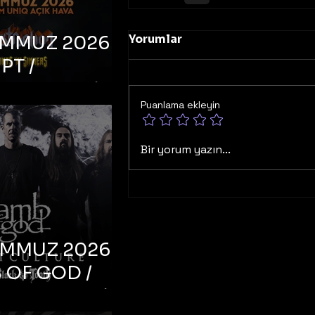
Yorumlar
EMMUZ 2026 –
PT /
RUCTION /
Puanlama ekleyin
S ‘N’
RS – İstanbul,
Bir yorum yazın...
mum Uniq
hava
EMMUZ 2026 –
 OF GOD /
T CULTURE /