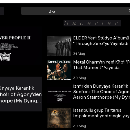
Haberler
ELDER Yeni Stüdyo Albümü
“Through Zero”yu Yayınladı
31 May
Metal Charm’ın Yeni Klibi "F
That Moment" Yayında
30 May
İzmir'den Dünyaya Karanlık
ünyaya Karanlık
Senfoni: The Choir of Agon
hoir of Agony’den
Aaron Stainthorpe (My Dyi
horpe (My Dying
Bride) ve The Cross Eşliğin
 Cross Eşliğinde
30 May
Tekli!
İstanbullu grup Tartarus
i Tekli!
Impalement yeni single yayı
30 May