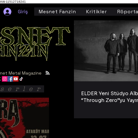
AW-11512718241
Giriş
Mesnet Fanzin
Kritikler
Röporta
net Metal Magazine
serler
ELDER Yeni Stüdyo Al
“Through Zero”yu Yayı