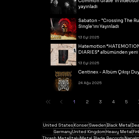
Common Grave"ın videosu
yayınladı
14 Eyl 2025
Sabaton - "Crossing The R
Single'ını Yayınladı
13 Eyl 2025
Hatemotion “HATEMOTIO
DIARIES” albümünden yeni t
13 Eyl 2025
Centinex - Albüm Çıkışı Du
24 Ağu 2025
1
2
3
4
5
United States
Konser
Sweden
Black Metal
Dea
Germany
United Kingdom
Heavy Metal
Fin
Thrash Metal
Italy
Metal Blade Records
Napal