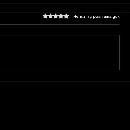
5 üzerinden 0 yıldız
Henüz hiç puanlama yok