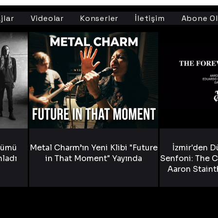
jlar
Videolar
Konserler
İletişim
Abone Ol
bümü
Metal Charm’ın Yeni Klibi "Future
İzmir'den D
nladı
in That Moment" Yayında
Senfoni: The C
Aaron Staint
Bride) ve The
Yen