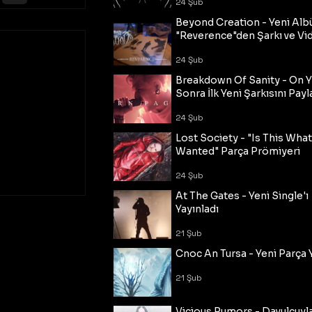
24 Şub
Beyond Creation - Yeni Alb
"Reverence"den Şarkı ve Vi
24 Şub
Breakdown Of Sanity - On Y
Sonra İlk Yeni Şarkısını Payl
24 Şub
Lost Society - "Is This Wha
Wanted" Parça Prömiyeri
24 Şub
At The Gates - Yeni Single'ı
Yayınladı
21 Şub
Cnoc An Tursa - Yeni Parça 
21 Şub
Vicious Rumors - Davulcuyl