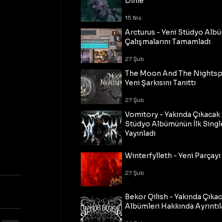
Dinle
15 Nis
Arcturus - Yeni Stüdyo Al
Çalışmalarını Tamamladı
27 Şub
The Moon And The Nightspi
Yeni Şarkısını Tanıttı
27 Şub
Vomitory - Yakında Çıkaca
Stüdyo Albümünün İlk Single
Yayınladı
27 Şub
Winterfylleth - Yeni Parçayı 
27 Şub
Bekor Qilish - Yakında Çıka
Albümleri Hakkında Ayrıntıl