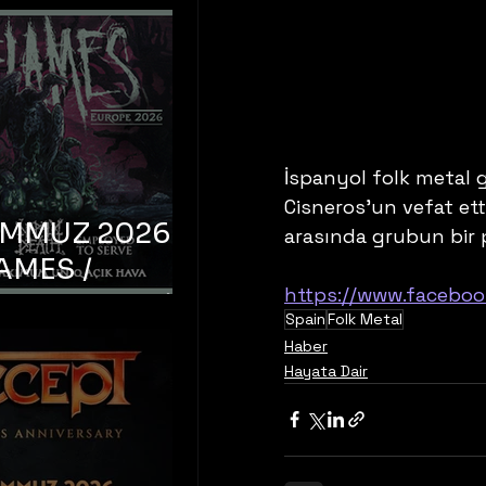
İspanyol folk metal g
Cisneros'un vefat etti
EMMUZ 2026 –
arasında grubun bir 
AMES /
https://www.faceboo
LM DEATH /
Spain
Folk Metal
OYED TO
Haber
 – İstanbul,
Hayata Dair
mum Uniq
hava