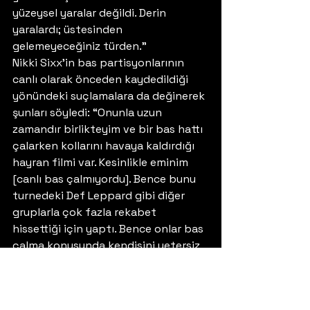
yüzeysel yaralar değildi. Derin 
yaralardı; üstesinden 
gelemeyeceğiniz türden.” 
Nikki Sixx’in bas partisyonlarının 
canlı olarak önceden kaydedildiği 
yönündeki suçlamalara da değinerek 
şunları söyledi: “Onunla uzun 
zamandır birlikteyim ve bir bas hattı 
çalarken kollarını havaya kaldırdığı 
hayran filmi var. Kesinlikle eminim 
[canlı bas çalmıyordu]. Bence bunu 
turnedeki Def Leppard gibi diğer 
gruplarla çok fazla rekabet 
hissettiği için yaptı. Bence onlar bas 
çalma konusunda kendisini yetersiz 
hissetmesine neden oldu.”
#Motleycrue