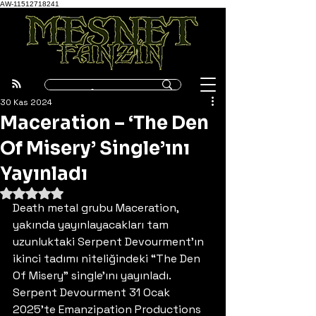
AW-11512718241
30 Kas 2024
Maceration – ‘The Den
Of Misery’ Single’ını
Yayınladı
5 üzerinden NaN yıldız
Death metal grubu Maceration, 
yakında yayınlayacakları tam 
uzunluktaki Serpent Devourment’ın 
ikinci tadımı niteliğindeki “The Den 
Of Misery” single’ını yayınladı. 
Serpent Devourment 31 Ocak 
2025’te Emanzipation Productions 