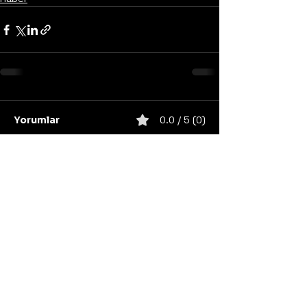
Yorumlar
0.0 / 5 (0)
Yorum yapın ve puanlayın...
United States
Konser
Sweden
Black Metal
Death Metal
Germany
United Kingdom
Heavy Metal
Finland
Thrash Metal
Italy
Napalm Records
Metal Blade Records
Nuclear Blast