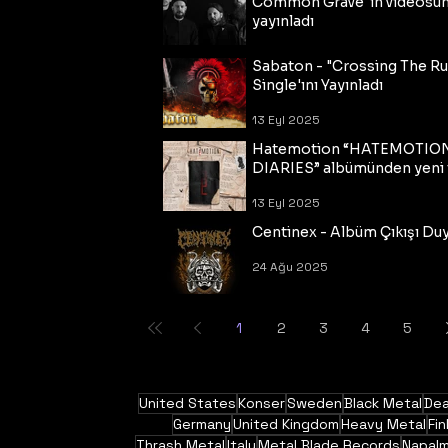
Common Grave"ın videosu
yayınladı
14 Eyl 2025
Sabaton - "Crossing The R
Single'ını Yayınladı
13 Eyl 2025
Hatemotion “HATEMOTIO
DIARIES” albümünden yeni t
13 Eyl 2025
Centinex - Albüm Çıkışı Du
24 Ağu 2025
1
2
3
4
5
United States
Konser
Sweden
Black Metal
Dea
Germany
United Kingdom
Heavy Metal
Fin
Thrash Metal
Italy
Metal Blade Records
Napal