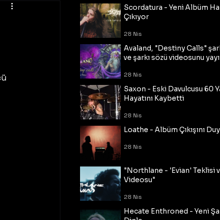
Scordatura - Yeni Albüm Ha
Çıkıyor
28 Nis
Avaland, "Destiny Calls" şar
ve şarkı sözü videosunu yayı
28 Nis
cü 
Saxon - Eski Davulcusu 60 
Hayatını Kaybetti
28 Nis
Loathe - Albüm Çıkışını Du
28 Nis
"Northlane - 'Evian' Teklisi 
Videosu"
28 Nis
Hecate Enthroned - Yeni Şar