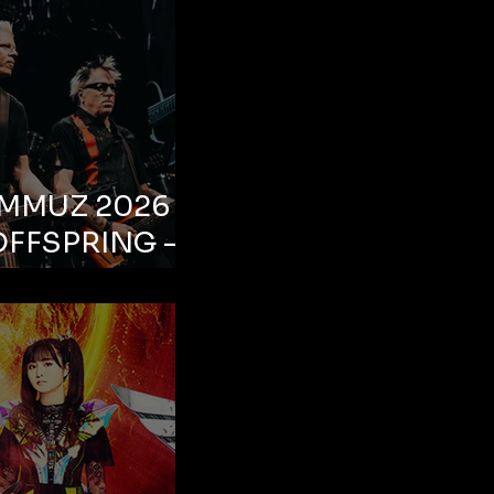
EMMUZ 2026 –
OFFSPRING –
ul, Life Park