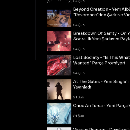
24 Şub
Beyond Creation - Yeni Alb
"Reverence"den Şarkı ve Vi
24 Şub
Breakdown Of Sanity - On Y
Sonra İlk Yeni Şarkısını Payl
24 Şub
Lost Society - "Is This Wha
Wanted" Parça Prömiyeri
24 Şub
At The Gates - Yeni Single'ı
Yayınladı
21 Şub
Cnoc An Tursa - Yeni Parça 
21 Şub
Vicious Rumors - Davulcuyl