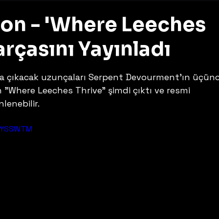
on - 'Where Leeches
arçasını Yayınladı
z
da çıkacak uzunçaları Serpent Devourment'ın üçün
 "Where Leeches Thrive" şimdi çıktı ve resmi 
nlenebilir.
MTYSSWTM