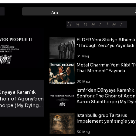
Haberler
ELDER Yeni Stüdyo Albümü
“Through Zero”yu Yayınladı
31 May
Metal Charm’ın Yeni Klibi "F
That Moment" Yayında
30 May
İzmir'den Dünyaya Karanlık
ünyaya Karanlık
Senfoni: The Choir of Agon
hoir of Agony’den
Aaron Stainthorpe (My Dyi
horpe (My Dying
Bride) ve The Cross Eşliğin
 Cross Eşliğinde
30 May
Tekli!
İstanbullu grup Tartarus
i Tekli!
Impalement yeni single yayı
30 May