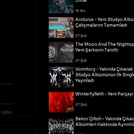
Dinle
15 Nis
Arcturus - Yeni Stüdyo Al
Çalışmalarını Tamamladı
27 Şub
The Moon And The Nightspi
Yeni Şarkısını Tanıttı
27 Şub
Vomitory - Yakında Çıkaca
Stüdyo Albümünün İlk Single
Yayınladı
27 Şub
Winterfylleth - Yeni Parçayı 
27 Şub
Bekor Qilish - Yakında Çıka
Albümleri Hakkında Ayrıntıl