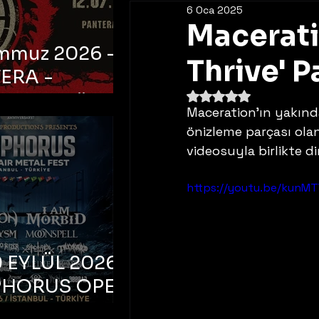
6 Oca 2025
Macerati
emmuz 2026 -
Thrive' P
ERA -
5 üzerinden NaN yıldı
bul, Ataköy
Maceration'ın yakın
a Arena
önizleme parçası olan
videosuyla birlikte di
https://youtu.be/kun
 EYLÜL 2026 –
PHORUS OPEN
METAL FEST