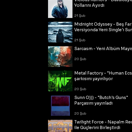
Yollarını Ayırdı
21 Şub
Midnight Odyssey - Beş Fark
Versiyonda Yeni Single'ı Su
21 Şub
Sarcasm - Yeni Albüm Mayı
20 Şub
Metal Factory - "Human Ecs
şarkısını yayınlıyor
20 Şub
Sunn O))) - "Butch's Guns"
Parçasını yayınladı
20 Şub
Twilight Force - Napalm Re
ile Güçlerini Birleştirdi