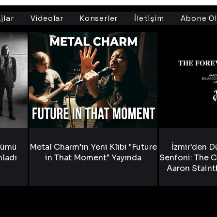
jlar
Videolar
Konserler
İletişim
Abone Ol
bümü
Metal Charm’ın Yeni Klibi "Future
İzmir'den D
nladı
in That Moment" Yayında
Senfoni: The C
Aaron Staint
Bride) ve The
Yen