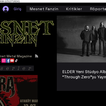
AW-11512718241
Giriş
Mesnet Fanzin
Kritikler
Röporta
net Metal Magazine
serler
ELDER Yeni Stüdyo Al
“Through Zero”yu Yayı