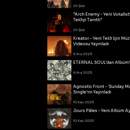
20 Şub
"Arch Enemy - Yeni Vokalisti
Tekliyi Tanıttı"
20 Şub
Kreator - Yeni Tekli İçin Müz
Videosu Yayınladı
9 Ara 2025
ETERNAL SOUL'dan Albüm!
9 Ara 2025
Agnostic Front - 'Sunday M
Single'ını Yayınladı
10 Kas 2025
Jours Pâles - Yeni Albüm Ayr
10 Kas 2025