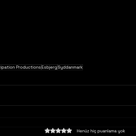
ipation Productions
Esbjerg
Syddanmark
5 üzerinden 0 yıldız
Henüz hiç puanlama yok