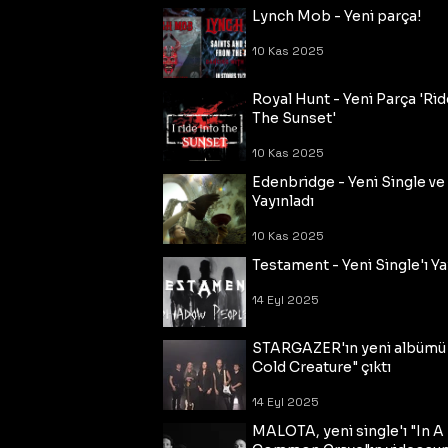
Lynch Mob - Yeni parça!
10 Kas 2025
Royal Hunt - Yeni Parça 'Rid
The Sunset'
10 Kas 2025
Edenbridge - Yeni Single ve
Yayınladı
10 Kas 2025
Testament - Yeni Single'ı Ya
14 Eyl 2025
STARGAZER'ın yeni albümü
Cold Creature" çıktı
14 Eyl 2025
MALOTA, yeni single'ı "In A